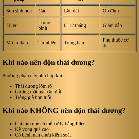
Sụn sinh học
Cao
Lâu dài
Ổn định
Trung
Filler
6–12 tháng
Giảm dần
bình
Phụ thuộc cơ
Mỡ tự thân
Tự nhiên
Trung hạn
địa
Khi nào nên độn thái dương?
Phương pháp này phù hợp khi:
Thái dương lõm rõ
Gương mặt mất cân đối
Trông già hơn tuổi
Khi nào KHÔNG nên độn thái dương?
Chỉ lõm nhẹ có thể xử lý bằng filler
Kỳ vọng quá cao
Có bệnh nền chưa kiểm soát