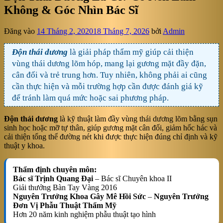
Không & Góc Nhìn Bác Sĩ
Đăng vào
14 Tháng 2, 2020
18 Tháng 7, 2026
bởi
Admin
Độn thái dương
là giải pháp thẩm mỹ giúp cải thiện
vùng thái dương lõm hóp, mang lại gương mặt đầy đặn,
cân đối và trẻ trung hơn. Tuy nhiên, không phải ai cũng
cần thực hiện và mỗi trường hợp cần được đánh giá kỹ
để tránh làm quá mức hoặc sai phương pháp.
Độn thái dương
là kỹ thuật làm đầy vùng thái dương lõm bằng sụn
sinh học hoặc mỡ tự thân, giúp gương mặt cân đối, giảm hốc hác và
cải thiện tổng thể đường nét khi được thực hiện đúng chỉ định và kỹ
thuật y khoa.
Thẩm định chuyên môn:
Bác sĩ Trịnh Quang Đại
– Bác sĩ Chuyên khoa II
Giải thưởng Bàn Tay Vàng 2016
Nguyên Trưởng Khoa Gây Mê Hồi Sức
–
Nguyên Trưởng
Đơn Vị Phẫu Thuật Thẩm Mỹ
Hơn 20 năm kinh nghiệm phẫu thuật tạo hình