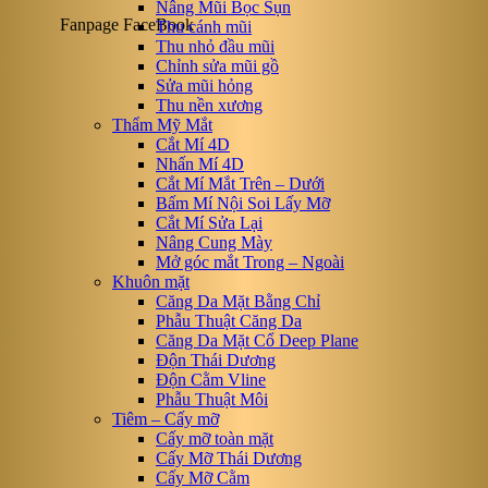
Nâng Mũi Bọc Sụn
Fanpage FaceBook
Thu cánh mũi
Thu nhỏ đầu mũi
Chỉnh sửa mũi gồ
Sửa mũi hỏng
Thu nền xương
Thẩm Mỹ Mắt
Cắt Mí 4D
Nhấn Mí 4D
Cắt Mí Mắt Trên – Dưới
Bấm Mí Nội Soi Lấy Mỡ
Cắt Mí Sửa Lại
Nâng Cung Mày
Mở góc mắt Trong – Ngoài
Khuôn mặt
Căng Da Mặt Bằng Chỉ
Phẫu Thuật Căng Da
Căng Da Mặt Cổ Deep Plane
Độn Thái Dương
Độn Cằm Vline
Phẫu Thuật Môi
Tiêm – Cấy mỡ
Cấy mỡ toàn mặt
Cấy Mỡ Thái Dương
Cấy Mỡ Cằm