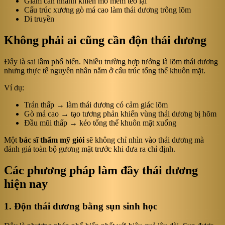
Giảm cân nhanh khiến mô mềm teo lại
Cấu trúc xương gò má cao làm thái dương trông lõm
Di truyền
Không phải ai cũng cần độn thái dương
Đây là sai lầm phổ biến. Nhiều trường hợp tưởng là lõm thái dương
nhưng thực tế nguyên nhân nằm ở cấu trúc tổng thể khuôn mặt.
Ví dụ:
Trán thấp → làm thái dương có cảm giác lõm
Gò má cao → tạo tương phản khiến vùng thái dương bị hõm
Đầu mũi thấp → kéo tổng thể khuôn mặt xuống
Một
bác sĩ thẩm mỹ giỏi
sẽ không chỉ nhìn vào thái dương mà
đánh giá toàn bộ gương mặt trước khi đưa ra chỉ định.
Các phương pháp làm đầy thái dương
hiện nay
1. Độn thái dương bằng sụn sinh học