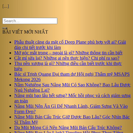
[...]
BÀI VIẾT MỚI NHẤT
Phẫu thuật căng da mặt cổ Deep Plane phù hợp với ai? Giải
đáp chi tiết trước khi làm
Mở góc mắt trong – ngoài là gì? Những thông tin cần biết
Cắt mí sửa lại? Những ai nên thực hiện? Chi phí ra sao?
Thu nền xương là gì? Những điều cần biết trước khi thực
hiện
Bác sĩ Trịnh Quang Đại tham dự Hội nghị Thẩm mỹ MSAPS
Mekong 2026
Nằm Nghiêng Sau Nâng Mũi Có Sao Không? Bao Lâu Được
Ngủ Nghiêng Lại?
Nâng mũi bao lâu hết sưng? Mốc hồi phục và cách giảm sưng
an toàn
Nâng Mũi Nên Ăn Gì Để Nhanh Lành, Giảm Sưng Và Vào
Form Đẹp?
Nâng Mũi Bán Cấu Trúc Giữ Được Bao Lâu? Góc Nhìn Bác
Sĩ Thẩm Mỹ
Da Mũi Mỏng Có Nên Nâng Mũi Bán Cấu Trúc Không?
Nâng Mũi Bao Lâu Lành? Timeline Hồi Phục Theo Từng