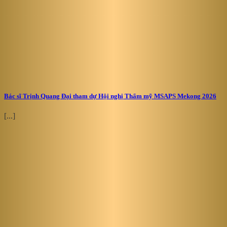
Bác sĩ Trịnh Quang Đại tham dự Hội nghị Thẩm mỹ MSAPS Mekong 2026
[...]