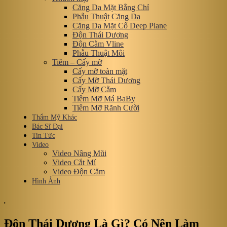
Căng Da Mặt Bằng Chỉ
Phẫu Thuật Căng Da
Căng Da Mặt Cổ Deep Plane
Độn Thái Dương
Độn Cằm Vline
Phẫu Thuật Môi
Tiêm – Cấy mỡ
Cấy mỡ toàn mặt
Cấy Mỡ Thái Dương
Cấy Mỡ Cằm
Tiêm Mỡ Má BaBy
Tiêm Mỡ Rãnh Cười
Thẩm Mỹ Khác
Bác Sĩ Đại
Tin Tức
Video
Video Nâng Mũi
Video Cắt Mí
Video Độn Cằm
Hình Ảnh
,
Độn Thái Dương Là Gì? Có Nên Làm