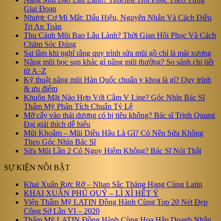
Giai Đoạn
Nhược Cơ Mí Mắt: Dấu Hiệu, Nguyên Nhân Và Cách Điều
Trị An Toàn
Thu Cánh Mũi Bao Lâu Lành? Thời Gian Hồi Phục Và Cách
Chăm Sóc Đúng
Sai lầm khi nghĩ rằng quy trình sửa mũi gồ chỉ là mài xương
Nâng mũi bọc sụn khác gì nâng mũi thường? So sánh chi tiết
từ A–Z
Kỹ thuật nâng mũi Hàn Quốc chuẩn y khoa là gì? Quy trình
& ưu điểm
Khuôn Mặt Nào Hợp Với Cằm V Line? Góc Nhìn Bác Sĩ
Thẩm Mỹ Phân Tích Chuẩn Tỷ Lệ
Mỡ cấy vào thái dương có bị tiêu không? Bác sĩ Trịnh Quang
Đại giải thích dễ hiểu
Mũi Khoằm – Mũi Diều Hâu Là Gì? Có Nên Sửa Không
Theo Góc Nhìn Bác Sĩ
Sửa Mũi Lần 2 Có Nguy Hiểm Không? Bác Sĩ Nói Thật
SỰ KIỆN NỖI BẬT
Khai Xuân Rực Rỡ – Nhan Sắc Thăng Hạng Cùng Latin
KHAI XUÂN PHÚ QUÝ – LÌ XÌ HẾT Ý
Viện Thẩm Mỹ LATIN Đồng Hành Cùng Top 20 Nét Đẹp
Công Sở Lần VI – 2020
Thẩm Mỹ LATIN Đồng Hành Cùng Hoa Hậu Doanh Nhân