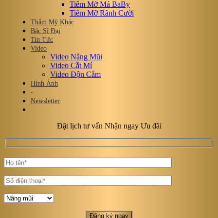
Tiêm Mỡ Má BaBy
Tiêm Mỡ Rãnh Cười
Thẩm Mỹ Khác
Bác Sĩ Đại
Tin Tức
Video
Video Nâng Mũi
Video Cắt Mí
Video Độn Cằm
Hình Ảnh
-
Newsletter
Đặt lịch tư vấn Nhận ngay Ưu đãi