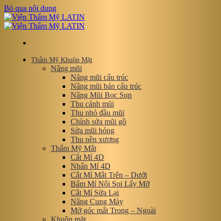
Bỏ qua nội dung
Thẩm Mỹ Khuôn Mặt
Nâng mũi
Nâng mũi cấu trúc
Nâng mũi bán cấu trúc
Nâng Mũi Bọc Sụn
Thu cánh mũi
Thu nhỏ đầu mũi
Chỉnh sửa mũi gồ
Sửa mũi hỏng
Thu nền xương
Thẩm Mỹ Mắt
Cắt Mí 4D
Nhấn Mí 4D
Cắt Mí Mắt Trên – Dưới
Bấm Mí Nội Soi Lấy Mỡ
Cắt Mí Sửa Lại
Nâng Cung Mày
Mở góc mắt Trong – Ngoài
Khuôn mặt