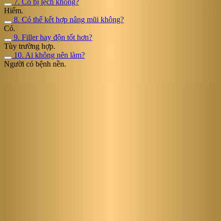
7. Có bị lệch không?
Hiếm.
8. Có thể kết hợp nâng mũi không?
Có.
9. Filler hay độn tốt hơn?
Tùy trường hợp.
10. Ai không nên làm?
Người có bệnh nền.