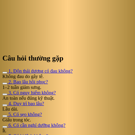
Câu hỏi thường gặp
1. Độn thái dương có đau không?
Không đau do gây tê.
2. Bao lâu hồi phục?
1–2 tuần giảm sưng.
3. Có nguy hiểm không?
An toàn nếu đúng kỹ thuật.
4. Duy trì bao lâu?
Lâu dài.
5. Có sẹo không?
Giấu trong tóc.
6. Có cần nghỉ dưỡng không?
Ít.