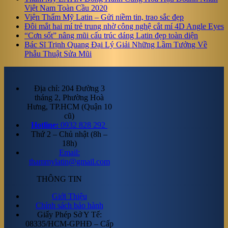
Việt Nam Toàn Cầu 2020
Viện Thẩm Mỹ Latin – Gửi niềm tin, trao sắc đẹp
Đôi mắt hai mí trẻ trung nhờ công nghệ cắt mí 4D Angle Eyes
“Cơn sốt” nâng mũi cấu trúc dáng Latin đẹp toàn diện
Bác Sĩ Trịnh Quang Đại Lý Giải Những Lầm Tưởng Về
Phẫu Thuật Sửa Mũi
Địa chỉ: 204 Đường 3
tháng 2, Phường Hoà
Hưng, TP.HCM (Quận 10
cũ)
Hotline:
0932 828 292
Thứ 2 – Chủ nhật (8h –
18h)
Email:
thammylatin@gmail.com
THÔNG TIN
Giới Thiệu
Chính sách bảo hành
Giấy Phép Sở Y Tế:
08335/HCM-GPHĐ – Cấp