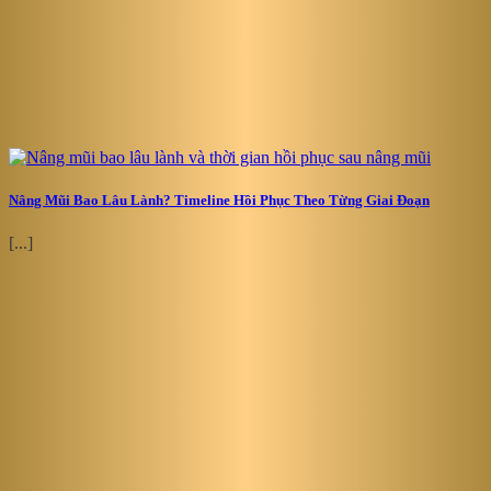
Nâng Mũi Bao Lâu Lành? Timeline Hồi Phục Theo Từng Giai Đoạn
[...]