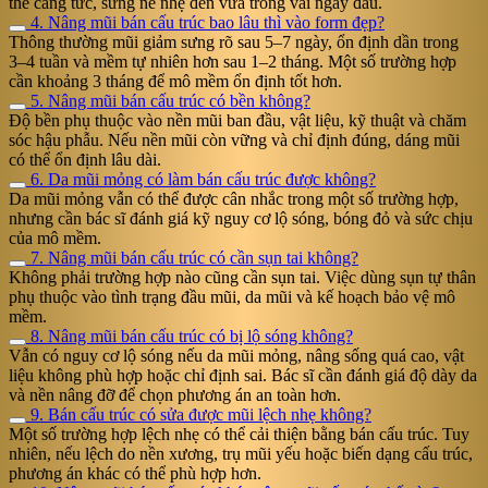
thể căng tức, sưng nề nhẹ đến vừa trong vài ngày đầu.
4. Nâng mũi bán cấu trúc bao lâu thì vào form đẹp?
Thông thường mũi giảm sưng rõ sau 5–7 ngày, ổn định dần trong
3–4 tuần và mềm tự nhiên hơn sau 1–2 tháng. Một số trường hợp
cần khoảng 3 tháng để mô mềm ổn định tốt hơn.
5. Nâng mũi bán cấu trúc có bền không?
Độ bền phụ thuộc vào nền mũi ban đầu, vật liệu, kỹ thuật và chăm
sóc hậu phẫu. Nếu nền mũi còn vững và chỉ định đúng, dáng mũi
có thể ổn định lâu dài.
6. Da mũi mỏng có làm bán cấu trúc được không?
Da mũi mỏng vẫn có thể được cân nhắc trong một số trường hợp,
nhưng cần bác sĩ đánh giá kỹ nguy cơ lộ sóng, bóng đỏ và sức chịu
của mô mềm.
7. Nâng mũi bán cấu trúc có cần sụn tai không?
Không phải trường hợp nào cũng cần sụn tai. Việc dùng sụn tự thân
phụ thuộc vào tình trạng đầu mũi, da mũi và kế hoạch bảo vệ mô
mềm.
8. Nâng mũi bán cấu trúc có bị lộ sóng không?
Vẫn có nguy cơ lộ sóng nếu da mũi mỏng, nâng sống quá cao, vật
liệu không phù hợp hoặc chỉ định sai. Bác sĩ cần đánh giá độ dày da
và nền nâng đỡ để chọn phương án an toàn hơn.
9. Bán cấu trúc có sửa được mũi lệch nhẹ không?
Một số trường hợp lệch nhẹ có thể cải thiện bằng bán cấu trúc. Tuy
nhiên, nếu lệch do nền xương, trụ mũi yếu hoặc biến dạng cấu trúc,
phương án khác có thể phù hợp hơn.