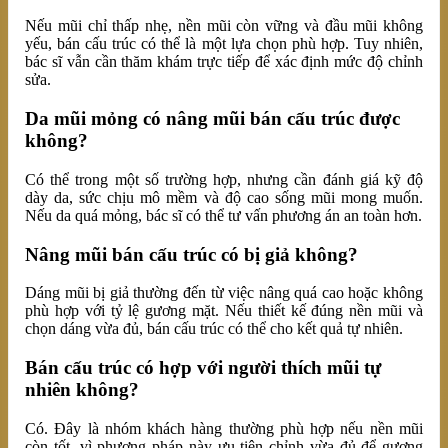
Nếu mũi chỉ thấp nhẹ, nền mũi còn vững và đầu mũi không
yếu, bán cấu trúc có thể là một lựa chọn phù hợp. Tuy nhiên,
bác sĩ vẫn cần thăm khám trực tiếp để xác định mức độ chỉnh
sửa.
Da mũi mỏng có nâng mũi bán cấu trúc được
không?
Có thể trong một số trường hợp, nhưng cần đánh giá kỹ độ
dày da, sức chịu mô mềm và độ cao sống mũi mong muốn.
Nếu da quá mỏng, bác sĩ có thể tư vấn phương án an toàn hơn.
Nâng mũi bán cấu trúc có bị giả không?
Dáng mũi bị giả thường đến từ việc nâng quá cao hoặc không
phù hợp với tỷ lệ gương mặt. Nếu thiết kế đúng nền mũi và
chọn dáng vừa đủ, bán cấu trúc có thể cho kết quả tự nhiên.
Bán cấu trúc có hợp với người thích mũi tự
nhiên không?
Có. Đây là nhóm khách hàng thường phù hợp nếu nền mũi
còn tốt, vì phương pháp này ưu tiên chỉnh vừa đủ để gương