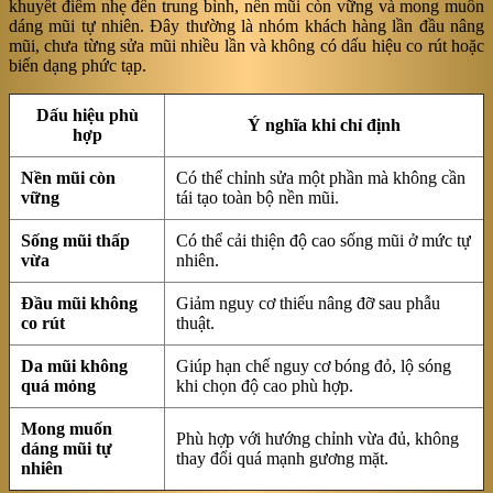
khuyết điểm nhẹ đến trung bình, nền mũi còn vững và mong muốn
dáng mũi tự nhiên. Đây thường là nhóm khách hàng lần đầu nâng
mũi, chưa từng sửa mũi nhiều lần và không có dấu hiệu co rút hoặc
biến dạng phức tạp.
Dấu hiệu phù
Ý nghĩa khi chỉ định
hợp
Nền mũi còn
Có thể chỉnh sửa một phần mà không cần
vững
tái tạo toàn bộ nền mũi.
Sống mũi thấp
Có thể cải thiện độ cao sống mũi ở mức tự
vừa
nhiên.
Đầu mũi không
Giảm nguy cơ thiếu nâng đỡ sau phẫu
co rút
thuật.
Da mũi không
Giúp hạn chế nguy cơ bóng đỏ, lộ sóng
quá mỏng
khi chọn độ cao phù hợp.
Mong muốn
Phù hợp với hướng chỉnh vừa đủ, không
dáng mũi tự
thay đổi quá mạnh gương mặt.
nhiên