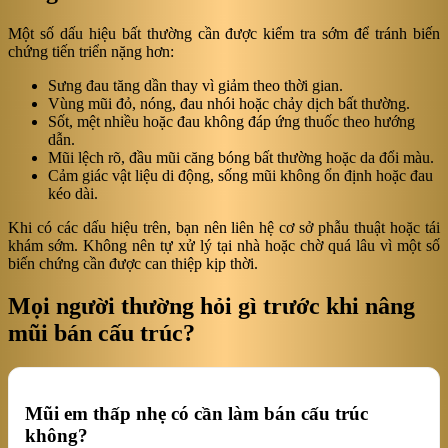
Một số dấu hiệu bất thường cần được kiểm tra sớm để tránh biến
chứng tiến triển nặng hơn:
Sưng đau tăng dần thay vì giảm theo thời gian.
Vùng mũi đỏ, nóng, đau nhói hoặc chảy dịch bất thường.
Sốt, mệt nhiều hoặc đau không đáp ứng thuốc theo hướng
dẫn.
Mũi lệch rõ, đầu mũi căng bóng bất thường hoặc da đổi màu.
Cảm giác vật liệu di động, sống mũi không ổn định hoặc đau
kéo dài.
Khi có các dấu hiệu trên, bạn nên liên hệ cơ sở phẫu thuật hoặc tái
khám sớm. Không nên tự xử lý tại nhà hoặc chờ quá lâu vì một số
biến chứng cần được can thiệp kịp thời.
Mọi người thường hỏi gì trước khi nâng
mũi bán cấu trúc?
Mũi em thấp nhẹ có cần làm bán cấu trúc
không?