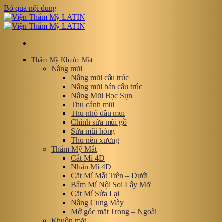
Bỏ qua nội dung
Thẩm Mỹ Khuôn Mặt
Nâng mũi
Nâng mũi cấu trúc
Nâng mũi bán cấu trúc
Nâng Mũi Bọc Sụn
Thu cánh mũi
Thu nhỏ đầu mũi
Chỉnh sửa mũi gồ
Sửa mũi hỏng
Thu nền xương
Thẩm Mỹ Mắt
Cắt Mí 4D
Nhấn Mí 4D
Cắt Mí Mắt Trên – Dưới
Bấm Mí Nội Soi Lấy Mỡ
Cắt Mí Sửa Lại
Nâng Cung Mày
Mở góc mắt Trong – Ngoài
Khuôn mặt