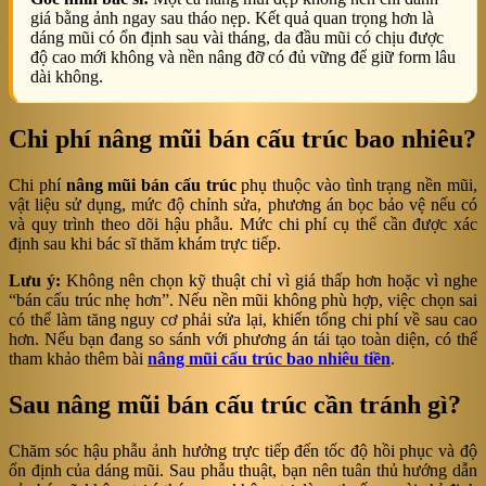
giá bằng ảnh ngay sau tháo nẹp. Kết quả quan trọng hơn là
dáng mũi có ổn định sau vài tháng, da đầu mũi có chịu được
độ cao mới không và nền nâng đỡ có đủ vững để giữ form lâu
dài không.
Chi phí nâng mũi bán cấu trúc bao nhiêu?
Chi phí
nâng mũi bán cấu trúc
phụ thuộc vào tình trạng nền mũi,
vật liệu sử dụng, mức độ chỉnh sửa, phương án bọc bảo vệ nếu có
và quy trình theo dõi hậu phẫu. Mức chi phí cụ thể cần được xác
định sau khi bác sĩ thăm khám trực tiếp.
Lưu ý:
Không nên chọn kỹ thuật chỉ vì giá thấp hơn hoặc vì nghe
“bán cấu trúc nhẹ hơn”. Nếu nền mũi không phù hợp, việc chọn sai
có thể làm tăng nguy cơ phải sửa lại, khiến tổng chi phí về sau cao
hơn. Nếu bạn đang so sánh với phương án tái tạo toàn diện, có thể
tham khảo thêm bài
nâng mũi cấu trúc bao nhiêu tiền
.
Sau nâng mũi bán cấu trúc cần tránh gì?
Chăm sóc hậu phẫu ảnh hưởng trực tiếp đến tốc độ hồi phục và độ
ổn định của dáng mũi. Sau phẫu thuật, bạn nên tuân thủ hướng dẫn