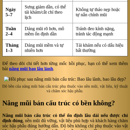
Sưng giảm dần, có thể
Ngày
Không tự tháo nẹp hoặc
tái khám/cắt chỉ theo
5–7
tự nắn chỉnh mũi
lịch
Tuần
Dáng mũi rõ hơn, mô
Tránh đeo kính nặng,
2–4
mềm ổn định dần
tránh tác động mạnh
Tháng
Dáng mũi mềm và tự
Tái khám nếu có dấu hiệu
1–3
nhiên hơn
bất thường
Để theo dõi chi tiết hơn từng mốc hồi phục, bạn có thể xem thêm
bài
nâng mũi bao lâu lành
.
Độ bền của nâng mũi bán cấu trúc phụ thuộc vào nền mũi, vật liệu, kỹ thuật
và chăm sóc hậu phẫu.
Nâng mũi bán cấu trúc có bền không?
Nâng mũi bán cấu trúc có thể ổn định lâu dài nếu được chỉ
định đúng
, nền mũi đủ vững, vật liệu phù hợp và khách hàng chăm
sóc hậu phẫu đúng hướng dẫn. Độ bền không chỉ phụ thuộc vào vật