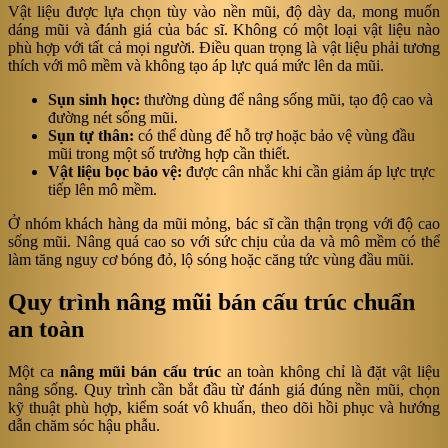
Vật liệu được lựa chọn tùy vào nền mũi, độ dày da, mong muốn
dáng mũi và đánh giá của bác sĩ. Không có một loại vật liệu nào
phù hợp với tất cả mọi người. Điều quan trọng là vật liệu phải tương
thích với mô mềm và không tạo áp lực quá mức lên da mũi.
Sụn sinh học:
thường dùng để nâng sống mũi, tạo độ cao và
đường nét sống mũi.
Sụn tự thân:
có thể dùng để hỗ trợ hoặc bảo vệ vùng đầu
mũi trong một số trường hợp cần thiết.
Vật liệu bọc bảo vệ:
được cân nhắc khi cần giảm áp lực trực
tiếp lên mô mềm.
Ở nhóm khách hàng da mũi mỏng, bác sĩ cần thận trọng với độ cao
sống mũi. Nâng quá cao so với sức chịu của da và mô mềm có thể
làm tăng nguy cơ bóng đỏ, lộ sóng hoặc căng tức vùng đầu mũi.
Quy trình nâng mũi bán cấu trúc chuẩn
an toàn
Một ca
nâng mũi bán cấu trúc
an toàn không chỉ là đặt vật liệu
nâng sống. Quy trình cần bắt đầu từ đánh giá đúng nền mũi, chọn
kỹ thuật phù hợp, kiểm soát vô khuẩn, theo dõi hồi phục và hướng
dẫn chăm sóc hậu phẫu.