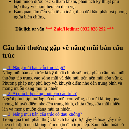
Bạn muốn được bác sĩ thăm khám, phân tích kỹ thuật phù
hợp thay vì chọn theo tên dịch vụ.
Bạn quan tâm đến yếu tố an toàn, theo dõi hậu phẫu và phòng
ngừa biến chứng.
Đặt lịch tư vấn
*** Zalo/Hotline: 0932 828 292 ***
Câu hỏi thường gặp về nâng mũi bán cấu
trúc
1. Nâng mũi bán cấu trúc là gì?
Nâng mũi bán cấu trúc là kỹ thuật chỉnh sửa một phần cấu trúc mũi,
thường tập trung vào sống mũi và đầu mũi trên nền mũi còn vững.
Phương pháp này phù hợp với khuyết điểm nhẹ đến trung bình và
mong muốn dáng mũi tự nhiên.
2. Ai phù hợp nâng mũi bán cấu trúc?
Người phù hợp thường có nền mũi còn vững, da mũi không quá
mỏng, khuyết điểm nhẹ đến trung bình, chưa từng sửa mũi nhiều
lần và mong muốn dáng mũi tự nhiên.
3. Nâng mũi bán cấu trúc có đau không?
Trong quá trình phẫu thuật, khách hàng được gây tê hoặc gây mê
theo chỉ định nên không cảm nhận đau trực tiếp. Sau phẫu thuật có