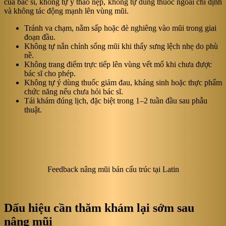
của bác sĩ, không tự ý tháo nẹp, không tự dùng thuốc ngoài chỉ định
và không tác động mạnh lên vùng mũi.
Tránh va chạm, nằm sấp hoặc đè nghiêng vào mũi trong giai
đoạn đầu.
Không tự nắn chỉnh sống mũi khi thấy sưng lệch nhẹ do phù
nề.
Không trang điểm trực tiếp lên vùng vết mổ khi chưa được
bác sĩ cho phép.
Không tự ý dùng thuốc giảm đau, kháng sinh hoặc thực phẩm
chức năng nếu chưa hỏi bác sĩ.
Tái khám đúng lịch, đặc biệt trong 1–2 tuần đầu sau phẫu
thuật.
Feedback nâng mũi bán cấu trúc tại Latin
Dấu hiệu cần thăm khám lại sớm sau
nâng mũi