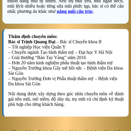
muốn dáng mũi tự nhiên. Nếu trụ mũi yếu, mũi ngắn hếch,
mũi lệch nhiều hoặc từng sửa mũi phức tạp, bác sĩ có thể cân
nhắc phương án khác như
nâng mũi cấu trúc
.
Thẩm định chuyên môn:
Bác sĩ Trịnh Quang Đại
– Bác sĩ Chuyên khoa II
– Tốt nghiệp Học viện Quân Y
– Chuyên ngành Tạo hình thẩm mỹ – Đại học Y Hà Nội
– Giải thưởng “Bàn Tay Vàng” năm 2016
– Hơn 20 năm kinh nghiệm phẫu thuật tạo hình thẩm mỹ
– Nguyên Trưởng khoa Gây mê hồi sức – Bệnh viện Đa khoa
Sài Gòn
– Nguyên Trưởng Đơn vị Phẫu thuật thẩm mỹ – Bệnh viện
Đa khoa Sài Gòn
Nội dung được xây dựng theo góc nhìn chuyên môn về đánh
giá nền mũi, mô mềm, độ dày da, trụ mũi và chỉ định kỹ thuật
phù hợp cho từng khách hàng.