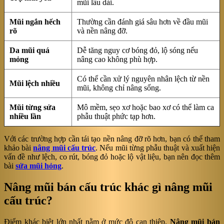
mũi lâu dài.
Mũi ngắn hếch
Thường cần đánh giá sâu hơn về đầu mũi
rõ
và nền nâng đỡ.
Da mũi quá
Dễ tăng nguy cơ bóng đỏ, lộ sóng nếu
mỏng
nâng cao không phù hợp.
Có thể cần xử lý nguyên nhân lệch từ nền
Mũi lệch nhiều
mũi, không chỉ nâng sống.
Mũi từng sửa
Mô mềm, sẹo xơ hoặc bao xơ có thể làm ca
nhiều lần
phẫu thuật phức tạp hơn.
Với các trường hợp cần tái tạo nền nâng đỡ rõ hơn, bạn có thể tham
khảo bài
nâng mũi cấu trúc
. Nếu mũi từng phẫu thuật và xuất hiện
vấn đề như lệch, co rút, bóng đỏ hoặc lộ vật liệu, bạn nên đọc thêm
bài
sửa mũi hỏng
.
Nâng mũi bán cấu trúc khác gì nâng mũi
cấu trúc?
Điểm khác biệt lớn nhất nằm ở mức độ can thiệp.
Nâng mũi bán