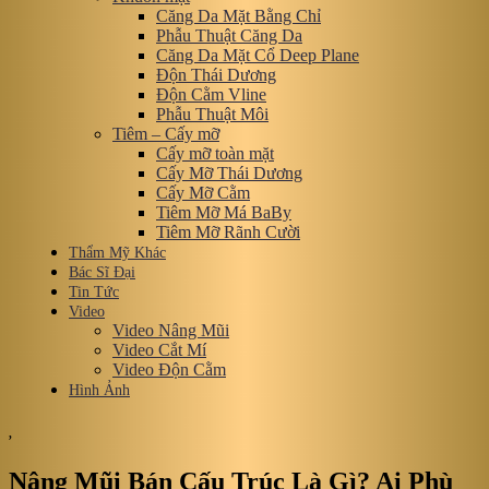
Căng Da Mặt Bằng Chỉ
Phẫu Thuật Căng Da
Căng Da Mặt Cổ Deep Plane
Độn Thái Dương
Độn Cằm Vline
Phẫu Thuật Môi
Tiêm – Cấy mỡ
Cấy mỡ toàn mặt
Cấy Mỡ Thái Dương
Cấy Mỡ Cằm
Tiêm Mỡ Má BaBy
Tiêm Mỡ Rãnh Cười
Thẩm Mỹ Khác
Bác Sĩ Đại
Tin Tức
Video
Video Nâng Mũi
Video Cắt Mí
Video Độn Cằm
Hình Ảnh
,
Nâng Mũi Bán Cấu Trúc Là Gì? Ai Phù