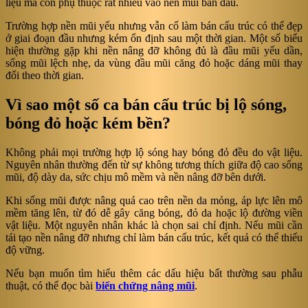
liệu mà còn phụ thuộc rất nhiều vào nền mũi ban đầu.
Trường hợp nền mũi yếu nhưng vẫn cố làm bán cấu trúc có thể đẹp
ở giai đoạn đầu nhưng kém ổn định sau một thời gian. Một số biểu
hiện thường gặp khi nền nâng đỡ không đủ là đầu mũi yếu dần,
sống mũi lệch nhẹ, da vùng đầu mũi căng đỏ hoặc dáng mũi thay
đổi theo thời gian.
Vì sao một số ca bán cấu trúc bị lộ sóng,
bóng đỏ hoặc kém bền?
Không phải mọi trường hợp lộ sóng hay bóng đỏ đều do vật liệu.
Nguyên nhân thường đến từ sự không tương thích giữa độ cao sống
mũi, độ dày da, sức chịu mô mềm và nền nâng đỡ bên dưới.
Khi sống mũi được nâng quá cao trên nền da mỏng, áp lực lên mô
mềm tăng lên, từ đó dễ gây căng bóng, đỏ da hoặc lộ đường viền
vật liệu. Một nguyên nhân khác là chọn sai chỉ định. Nếu mũi cần
tái tạo nền nâng đỡ nhưng chỉ làm bán cấu trúc, kết quả có thể thiếu
độ vững.
Nếu bạn muốn tìm hiểu thêm các dấu hiệu bất thường sau phẫu
thuật, có thể đọc bài
biến chứng nâng mũi
.