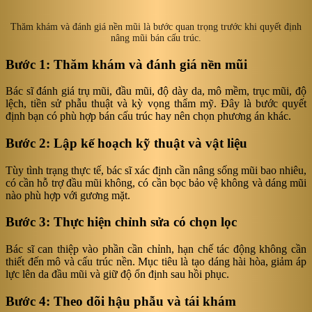
Thăm khám và đánh giá nền mũi là bước quan trọng trước khi quyết định
nâng mũi bán cấu trúc.
Bước 1: Thăm khám và đánh giá nền mũi
Bác sĩ đánh giá trụ mũi, đầu mũi, độ dày da, mô mềm, trục mũi, độ
lệch, tiền sử phẫu thuật và kỳ vọng thẩm mỹ. Đây là bước quyết
định bạn có phù hợp bán cấu trúc hay nên chọn phương án khác.
Bước 2: Lập kế hoạch kỹ thuật và vật liệu
Tùy tình trạng thực tế, bác sĩ xác định cần nâng sống mũi bao nhiêu,
có cần hỗ trợ đầu mũi không, có cần bọc bảo vệ không và dáng mũi
nào phù hợp với gương mặt.
Bước 3: Thực hiện chỉnh sửa có chọn lọc
Bác sĩ can thiệp vào phần cần chỉnh, hạn chế tác động không cần
thiết đến mô và cấu trúc nền. Mục tiêu là tạo dáng hài hòa, giảm áp
lực lên da đầu mũi và giữ độ ổn định sau hồi phục.
Bước 4: Theo dõi hậu phẫu và tái khám