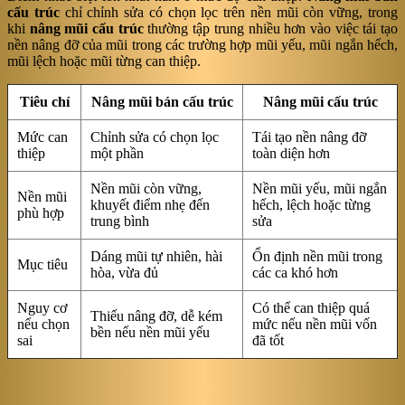
cấu trúc
chỉ chỉnh sửa có chọn lọc trên nền mũi còn vững, trong
khi
nâng mũi cấu trúc
thường tập trung nhiều hơn vào việc tái tạo
nền nâng đỡ của mũi trong các trường hợp mũi yếu, mũi ngắn hếch,
mũi lệch hoặc mũi từng can thiệp.
Tiêu chí
Nâng mũi bán cấu trúc
Nâng mũi cấu trúc
Mức can
Chỉnh sửa có chọn lọc
Tái tạo nền nâng đỡ
thiệp
một phần
toàn diện hơn
Nền mũi còn vững,
Nền mũi yếu, mũi ngắn
Nền mũi
khuyết điểm nhẹ đến
hếch, lệch hoặc từng
phù hợp
trung bình
sửa
Dáng mũi tự nhiên, hài
Ổn định nền mũi trong
Mục tiêu
hòa, vừa đủ
các ca khó hơn
Nguy cơ
Có thể can thiệp quá
Thiếu nâng đỡ, dễ kém
nếu chọn
mức nếu nền mũi vốn
bền nếu nền mũi yếu
sai
đã tốt