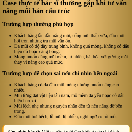
Case thực tế bác sĩ thường gặp khi tư vấn
nâng mũi bán cấu trúc
Trường hợp thường phù hợp
Khách hàng lần đầu nâng mũi, sống mũi thấp vừa, đầu mũi
hơi tròn nhưng trụ mũi vẫn ổn.
Da mũi có độ dày trung bình, không quá mỏng, không có dấu
hiệu đỏ hoặc căng bóng.
Mong muốn dáng mũi mềm, tự nhiên, hài hòa với gương mặt
thay vì nâng cao quá mức.
Trường hợp dễ chọn sai nếu chỉ nhìn bên ngoài
Khách hàng có da đầu mũi mỏng nhưng muốn nâng cao
nhiều.
Mũi từng đặt vật liệu lâu năm, mô mềm đã yếu hoặc có dấu
hiệu bao xơ.
Mũi lệch nhẹ nhưng nguyên nhân đến từ nền nâng đỡ bên
trong.
Đầu mũi hơi hếch, lỗ mũi lộ nhiều, nghi ngờ co rút mô.
Góc nhìn bác sĩ:
Một ca nâng mũi đẹp không nên chỉ đánh