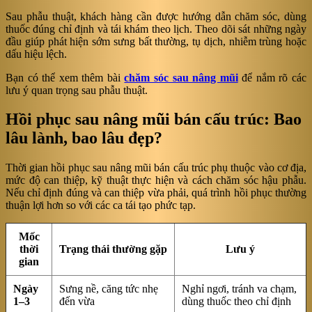
Sau phẫu thuật, khách hàng cần được hướng dẫn chăm sóc, dùng
thuốc đúng chỉ định và tái khám theo lịch. Theo dõi sát những ngày
đầu giúp phát hiện sớm sưng bất thường, tụ dịch, nhiễm trùng hoặc
dấu hiệu lệch.
Bạn có thể xem thêm bài
chăm sóc sau nâng mũi
để nắm rõ các
lưu ý quan trọng sau phẫu thuật.
Hồi phục sau nâng mũi bán cấu trúc: Bao
lâu lành, bao lâu đẹp?
Thời gian hồi phục sau nâng mũi bán cấu trúc phụ thuộc vào cơ địa,
mức độ can thiệp, kỹ thuật thực hiện và cách chăm sóc hậu phẫu.
Nếu chỉ định đúng và can thiệp vừa phải, quá trình hồi phục thường
thuận lợi hơn so với các ca tái tạo phức tạp.
Mốc
thời
Trạng thái thường gặp
Lưu ý
gian
Ngày
Sưng nề, căng tức nhẹ
Nghỉ ngơi, tránh va chạm,
1–3
đến vừa
dùng thuốc theo chỉ định