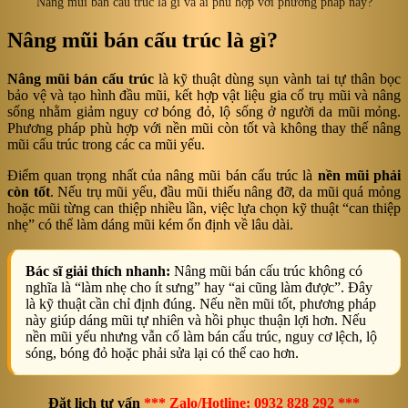
Nâng mũi bán cấu trúc là gì và ai phù hợp với phương pháp này?
Nâng mũi bán cấu trúc là gì?
Nâng mũi bán cấu trúc
là kỹ thuật dùng sụn vành tai tự thân bọc
bảo vệ và tạo hình đầu mũi, kết hợp vật liệu gia cố trụ mũi và nâng
sống nhằm giảm nguy cơ bóng đỏ, lộ sống ở người da mũi mỏng.
Phương pháp phù hợp với nền mũi còn tốt và không thay thế nâng
mũi cấu trúc trong các ca mũi yếu.
Điểm quan trọng nhất của nâng mũi bán cấu trúc là
nền mũi phải
còn tốt
. Nếu trụ mũi yếu, đầu mũi thiếu nâng đỡ, da mũi quá mỏng
hoặc mũi từng can thiệp nhiều lần, việc lựa chọn kỹ thuật “can thiệp
nhẹ” có thể làm dáng mũi kém ổn định về lâu dài.
Bác sĩ giải thích nhanh:
Nâng mũi bán cấu trúc không có
nghĩa là “làm nhẹ cho ít sưng” hay “ai cũng làm được”. Đây
là kỹ thuật cần chỉ định đúng. Nếu nền mũi tốt, phương pháp
này giúp dáng mũi tự nhiên và hồi phục thuận lợi hơn. Nếu
nền mũi yếu nhưng vẫn cố làm bán cấu trúc, nguy cơ lệch, lộ
sóng, bóng đỏ hoặc phải sửa lại có thể cao hơn.
Đặt lịch tư vấn
*** Zalo/Hotline: 0932 828 292 ***