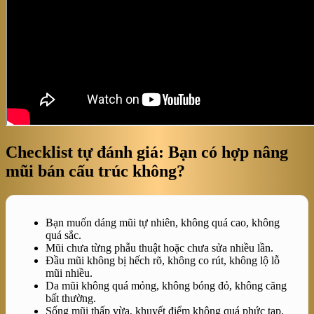
Checklist tự đánh giá: Bạn có hợp nâng
mũi bán cấu trúc không?
Bạn muốn dáng mũi tự nhiên, không quá cao, không
quá sắc.
Mũi chưa từng phẫu thuật hoặc chưa sửa nhiều lần.
Đầu mũi không bị hếch rõ, không co rút, không lộ lỗ
mũi nhiều.
Da mũi không quá mỏng, không bóng đỏ, không căng
bất thường.
Sống mũi thấp vừa, khuyết điểm không quá phức tạp.