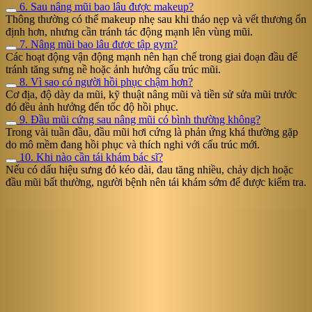
6. Sau nâng mũi bao lâu được makeup?
Thông thường có thể makeup nhẹ sau khi tháo nẹp và vết thương ổn
định hơn, nhưng cần tránh tác động mạnh lên vùng mũi.
7. Nâng mũi bao lâu được tập gym?
Các hoạt động vận động mạnh nên hạn chế trong giai đoạn đầu để
tránh tăng sưng nề hoặc ảnh hưởng cấu trúc mũi.
8. Vì sao có người hồi phục chậm hơn?
Cơ địa, độ dày da mũi, kỹ thuật nâng mũi và tiền sử sửa mũi trước
đó đều ảnh hưởng đến tốc độ hồi phục.
9. Đầu mũi cứng sau nâng mũi có bình thường không?
Trong vài tuần đầu, đầu mũi hơi cứng là phản ứng khá thường gặp
do mô mềm đang hồi phục và thích nghi với cấu trúc mới.
10. Khi nào cần tái khám bác sĩ?
Nếu có dấu hiệu sưng đỏ kéo dài, đau tăng nhiều, chảy dịch hoặc
đầu mũi bất thường, người bệnh nên tái khám sớm để được kiểm tra.