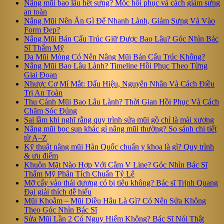
Nâng mũi bao lâu hết sưng? Mốc hồi phục và cách giảm sưng
an toàn
Nâng Mũi Nên Ăn Gì Để Nhanh Lành, Giảm Sưng Và Vào
Form Đẹp?
Nâng Mũi Bán Cấu Trúc Giữ Được Bao Lâu? Góc Nhìn Bác
Sĩ Thẩm Mỹ
Da Mũi Mỏng Có Nên Nâng Mũi Bán Cấu Trúc Không?
Nâng Mũi Bao Lâu Lành? Timeline Hồi Phục Theo Từng
Giai Đoạn
Nhược Cơ Mí Mắt: Dấu Hiệu, Nguyên Nhân Và Cách Điều
Trị An Toàn
Thu Cánh Mũi Bao Lâu Lành? Thời Gian Hồi Phục Và Cách
Chăm Sóc Đúng
Sai lầm khi nghĩ rằng quy trình sửa mũi gồ chỉ là mài xương
Nâng mũi bọc sụn khác gì nâng mũi thường? So sánh chi tiết
từ A–Z
Kỹ thuật nâng mũi Hàn Quốc chuẩn y khoa là gì? Quy trình
& ưu điểm
Khuôn Mặt Nào Hợp Với Cằm V Line? Góc Nhìn Bác Sĩ
Thẩm Mỹ Phân Tích Chuẩn Tỷ Lệ
Mỡ cấy vào thái dương có bị tiêu không? Bác sĩ Trịnh Quang
Đại giải thích dễ hiểu
Mũi Khoằm – Mũi Diều Hâu Là Gì? Có Nên Sửa Không
Theo Góc Nhìn Bác Sĩ
Sửa Mũi Lần 2 Có Nguy Hiểm Không? Bác Sĩ Nói Thật