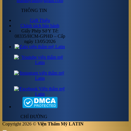
thammylatin@gmail.com
THÔNG TIN
Giới Thiệu
Chính sách bảo hành
Giấy Phép Sở Y Tế:
08335/HCM-GPHĐ – Cấp
ngày 13/05/2026
CHỈ ĐƯỜNG
Copyright 2026 ©
Viện Thẩm Mỹ LATIN