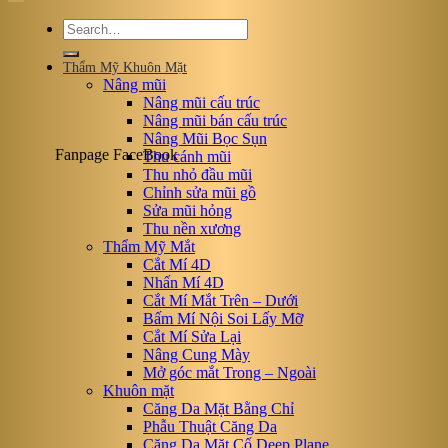
Thẩm Mỹ Khuôn Mặt
Nâng mũi
Nâng mũi cấu trúc
Nâng mũi bán cấu trúc
Nâng Mũi Bọc Sụn
Fanpage FaceBook
Thu cánh mũi
Thu nhỏ đầu mũi
Chỉnh sửa mũi gồ
Sửa mũi hỏng
Thu nền xương
Thẩm Mỹ Mắt
Cắt Mí 4D
Nhấn Mí 4D
Cắt Mí Mắt Trên – Dưới
Bấm Mí Nội Soi Lấy Mỡ
Cắt Mí Sửa Lại
Nâng Cung Mày
Mở góc mắt Trong – Ngoài
Khuôn mặt
Căng Da Mặt Bằng Chỉ
Phẫu Thuật Căng Da
Căng Da Mặt Cổ Deep Plane