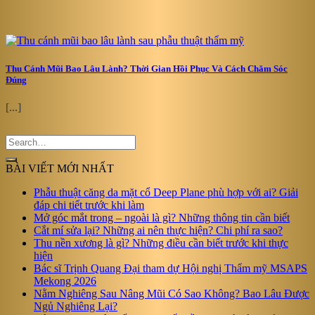
Thu Cánh Mũi Bao Lâu Lành? Thời Gian Hồi Phục Và Cách Chăm Sóc
Đúng
[...]
BÀI VIẾT MỚI NHẤT
Phẫu thuật căng da mặt cổ Deep Plane phù hợp với ai? Giải
đáp chi tiết trước khi làm
Mở góc mắt trong – ngoài là gì? Những thông tin cần biết
Cắt mí sửa lại? Những ai nên thực hiện? Chi phí ra sao?
Thu nền xương là gì? Những điều cần biết trước khi thực
hiện
Bác sĩ Trịnh Quang Đại tham dự Hội nghị Thẩm mỹ MSAPS
Mekong 2026
Nằm Nghiêng Sau Nâng Mũi Có Sao Không? Bao Lâu Được
Ngủ Nghiêng Lại?