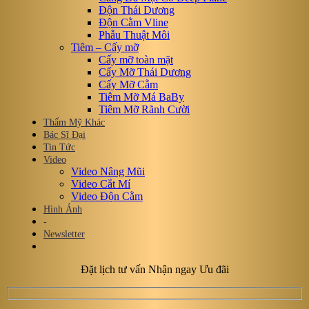
Độn Thái Dương
Độn Cằm Vline
Phẫu Thuật Môi
Tiêm – Cấy mỡ
Cấy mỡ toàn mặt
Cấy Mỡ Thái Dương
Cấy Mỡ Cằm
Tiêm Mỡ Má BaBy
Tiêm Mỡ Rãnh Cười
Thẩm Mỹ Khác
Bác Sĩ Đại
Tin Tức
Video
Video Nâng Mũi
Video Cắt Mí
Video Độn Cằm
Hình Ảnh
-
Newsletter
Đặt lịch tư vấn Nhận ngay Ưu đãi