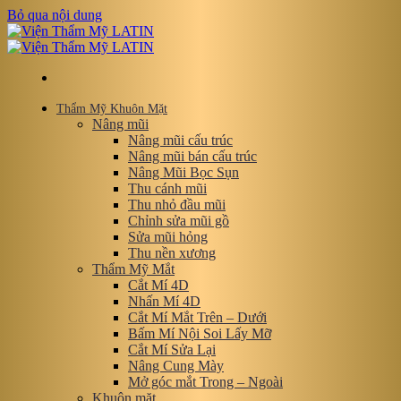
Bỏ qua nội dung
Thẩm Mỹ Khuôn Mặt
Nâng mũi
Nâng mũi cấu trúc
Nâng mũi bán cấu trúc
Nâng Mũi Bọc Sụn
Thu cánh mũi
Thu nhỏ đầu mũi
Chỉnh sửa mũi gồ
Sửa mũi hỏng
Thu nền xương
Thẩm Mỹ Mắt
Cắt Mí 4D
Nhấn Mí 4D
Cắt Mí Mắt Trên – Dưới
Bấm Mí Nội Soi Lấy Mỡ
Cắt Mí Sửa Lại
Nâng Cung Mày
Mở góc mắt Trong – Ngoài
Khuôn mặt