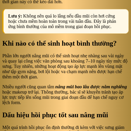
thời gian này có thể kéo dài hơn.
Lưu ý:
Không nên quá lo lắng nếu đầu mũi còn hơi cứng
hoặc chưa mềm hoàn toàn trong vài tuần đầu. Đây là phản
ứng bình thường của mô mềm trong giai đoạn hồi phục.
Khi nào có thể sinh hoạt bình thường?
Phần lớn người nâng mũi có thể sinh hoạt nhẹ nhàng sau vài ngày
và quay lại công việc văn phòng sau khoảng 7–10 ngày tùy mức độ
sưng. Tuy nhiên, những hoạt động tạo áp lực mạnh lên vùng mặt
như tập gym nặng, bơi lội hoặc va chạm mạnh nên được hạn chế
thêm một thời gian.
Nhiều người cũng quan tâm
nâng mũi bao lâu được nằm nghiêng
hoặc makeup trở lại. Thông thường, bác sĩ sẽ khuyên tránh tạo áp
lực trực tiếp lên sống mũi trong giai đoạn đầu để hạn chế nguy cơ
lệch form.
Dấu hiệu hồi phục tốt sau nâng mũi
Một quá trình hồi phục ổn định thường đi kèm với việc sưng giảm