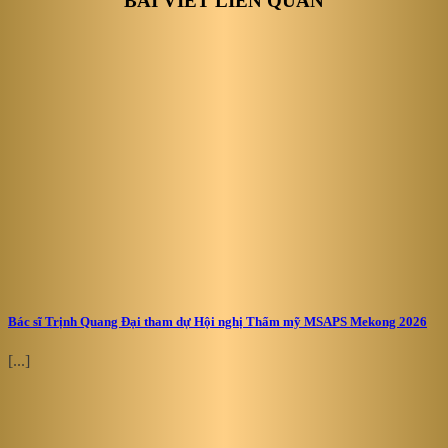
BÀI VIẾT LIÊN QUAN
Bác sĩ Trịnh Quang Đại tham dự Hội nghị Thẩm mỹ MSAPS Mekong 2026
[...]