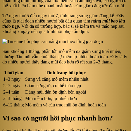
phản ứng bình thường của mô mềm sau can thiệp. Một số người có
thể xuất hiện bầm nhẹ quanh mắt hoặc cảm giác căng tức đầu mũi.
Từ ngày thứ 5 đến ngày thứ 7, tình trạng sưng giảm đáng kể. Đây
cũng là giai đoạn nhiều người bắt đầu quan tâm
nâng mũi bao lâu
tháo nẹp
. Với đa số trường hợp, bác sĩ sẽ kiểm tra và tháo nẹp sau
khoảng 7 ngày nếu quá trình hồi phục ổn định.
Sau khoảng 1 tháng, phần lớn mô mềm đã giảm sưng khá nhiều,
nhưng đầu mũi vẫn chưa thật sự mềm tự nhiên hoàn toàn. Đây là lý
do nhiều người thấy dáng mũi đẹp hơn rõ rệt sau 2–3 tháng.
Thời gian
Tình trạng hồi phục
1–3 ngày
Sưng và căng mô mềm nhiều nhất
5–7 ngày
Giảm sưng rõ, có thể tháo nẹp
2–4 tuần
Dáng mũi dần ổn định bên ngoài
2–3 tháng
Mũi mềm hơn, tự nhiên hơn
6–12 tháng
Mô mềm và cấu trúc mũi ổn định hoàn toàn
Vì sao có người hồi phục nhanh hơn?
Cùng một kỹ thuật nâng mũi nhưng tốc độ hồi phục ở mỗi người có