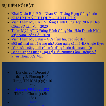
SỰ KIỆN NỖI BẬT
Khai Xuân Rực Rỡ – Nhan Sắc Thăng Hạng Cùng Latin
KHAI XUÂN PHÚ QUÝ – LÌ XÌ HẾT Ý
Viện Thẩm Mỹ LATIN Đồng Hành Cùng Top 20 Nét Đẹp
Công Sở Lần VI – 2020
Thẩm Mỹ LATIN Đồng Hành Cùng Hoa Hậu Doanh Nhân
Việt Nam Toàn Cầu 2020
Viện Thẩm Mỹ Latin – Gửi niềm tin, trao sắc đẹp
Đôi mắt hai mí trẻ trung nhờ công nghệ cắt mí 4D Angle Eyes
“Cơn sốt” nâng mũi cấu trúc dáng Latin đẹp toàn diện
Bác Sĩ Trịnh Quang Đại Lý Giải Những Lầm Tưởng Về
Phẫu Thuật Sửa Mũi
Địa chỉ: 204 Đường 3
tháng 2, Phường Hoà
Hưng, TP.HCM (Quận 10
cũ)
Hotline:
0932 828 292
Thứ 2 – Chủ nhật (8h –
18h)
Email: