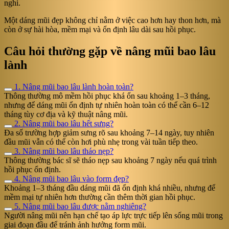
nghi.
Một dáng mũi đẹp không chỉ nằm ở việc cao hơn hay thon hơn, mà
còn ở sự hài hòa, mềm mại và ổn định lâu dài sau hồi phục.
Câu hỏi thường gặp về nâng mũi bao lâu
lành
1. Nâng mũi bao lâu lành hoàn toàn?
Thông thường mô mềm hồi phục khá ổn sau khoảng 1–3 tháng,
nhưng để dáng mũi ổn định tự nhiên hoàn toàn có thể cần 6–12
tháng tùy cơ địa và kỹ thuật nâng mũi.
2. Nâng mũi bao lâu hết sưng?
Đa số trường hợp giảm sưng rõ sau khoảng 7–14 ngày, tuy nhiên
đầu mũi vẫn có thể còn hơi phù nhẹ trong vài tuần tiếp theo.
3. Nâng mũi bao lâu tháo nẹp?
Thông thường bác sĩ sẽ tháo nẹp sau khoảng 7 ngày nếu quá trình
hồi phục ổn định.
4. Nâng mũi bao lâu vào form đẹp?
Khoảng 1–3 tháng đầu dáng mũi đã ổn định khá nhiều, nhưng để
mềm mại tự nhiên hơn thường cần thêm thời gian hồi phục.
5. Nâng mũi bao lâu được nằm nghiêng?
Người nâng mũi nên hạn chế tạo áp lực trực tiếp lên sống mũi trong
giai đoạn đầu để tránh ảnh hưởng form mũi.