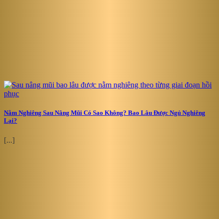
Nằm Nghiêng Sau Nâng Mũi Có Sao Không? Bao Lâu Được Ngủ Nghiêng
Lại?
[...]