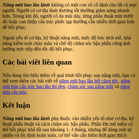
Nâng mũi bao lâu lành
không có một con số cố định cho tất cả mọi
người. Người có cơ địa lành thương tốt thường giảm sưng nhanh
hơn. Trong khi đó, người có da mũi dày, từng phẫu thuật mũi trước
đó hoặc can thiệp cấu trúc phức tạp thường cần nhiều thời gian hơn
để hồi phục.
Ngoài yếu tố cơ địa, kỹ thuật nâng mũi, mức độ bóc tách mô, khả
năng kiểm soát chảy máu và chế độ chăm sóc hậu phẫu cũng ảnh
hưởng trực tiếp đến tốc độ hồi phục.
Các bài viết liên quan
Nếu đang tìm hiểu thêm về quá trình hồi phục sau nâng mũi, bạn có
thể xem thêm các bài viết về
nâng mũi bao lâu hết căng tức
,
nâng
mũi bán cấu trúc bao lâu thì đẹp
,
chăm sóc sau nâng mũi
và
nâng
mũi cấu trúc
.
Kết luận
Nâng mũi bao lâu lành
phụ thuộc vào nhiều yếu tố như cơ địa, kỹ
thuật phẫu thuật và cách chăm sóc hậu phẫu. Phần lớn mô mềm có
thể hồi phục khá tốt sau khoảng 1–3 tháng, nhưng để dáng mũi tự
nhiên và ổn định hoàn toàn, cơ thể vẫn cần thêm thời gian thích