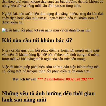
dần theo thời gian, không đau tăng lên bất thường, da mũi không đỏ
nóng kéo dài và dáng mũi cân đối hơn sau từng tuần.
Ngược lại, nếu xuất hiện tình trạng đau tăng nhiều, sưng đỏ kéo dài,
chảy dịch hoặc đầu mũi tím tái, người bệnh nên tái khám sớm để
được kiểm tra.
Khi nào cần tái khám bác sĩ?
Ngay cả khi quá trình hồi phục diễn ra thuận lợi, người nâng mũi
vẫn nên tái khám đúng lịch để bác sĩ theo dõi tình trạng mô mềm,
form mũi và khả năng thích nghi của cấu trúc bên trong.
Việc tái khám giúp phát hiện sớm những dấu hiệu bất thường nếu
có, đồng thời hỗ trợ quá trình hồi phục diễn ra ổn định hơn.
Đặt lịch tư vấn
*** Zalo/Hotline: 0932 828 292 ***
Những yếu tố ảnh hưởng đến thời gian
lành sau nâng mũi