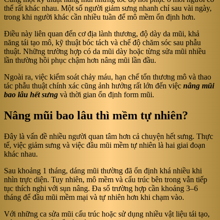
thể rất khác nhau. Một số người giảm sưng nhanh chỉ sau vài ngày,
trong khi người khác cần nhiều tuần để mô mềm ổn định hơn.
Điều này liên quan đến cơ địa lành thương, độ dày da mũi, khả
năng tái tạo mô, kỹ thuật bóc tách và chế độ chăm sóc sau phẫu
thuật. Những trường hợp có da mũi dày hoặc từng sửa mũi nhiều
lần thường hồi phục chậm hơn nâng mũi lần đầu.
Ngoài ra, việc kiểm soát chảy máu, hạn chế tổn thương mô và thao
tác phẫu thuật chính xác cũng ảnh hưởng rất lớn đến việc
nâng mũi
bao lâu hết sưng
và thời gian ổn định form mũi.
Nâng mũi bao lâu thì mềm tự nhiên?
Đây là vấn đề nhiều người quan tâm hơn cả chuyện hết sưng. Thực
tế, việc giảm sưng và việc đầu mũi mềm tự nhiên là hai giai đoạn
khác nhau.
Sau khoảng 1 tháng, dáng mũi thường đã ổn định khá nhiều khi
nhìn trực diện. Tuy nhiên, mô mềm và cấu trúc bên trong vẫn tiếp
tục thích nghi với sụn nâng. Đa số trường hợp cần khoảng 3–6
tháng để đầu mũi mềm mại và tự nhiên hơn khi chạm vào.
Với những ca sửa mũi cấu trúc hoặc sử dụng nhiều vật liệu tái tạo,