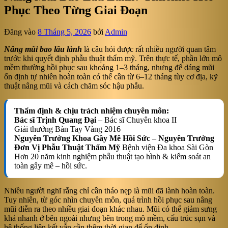
Phục Theo Từng Giai Đoạn
Đăng vào
8 Tháng 5, 2026
bởi
Admin
Nâng mũi bao lâu lành
là câu hỏi được rất nhiều người quan tâm
trước khi quyết định phẫu thuật thẩm mỹ. Trên thực tế, phần lớn mô
mềm thường hồi phục sau khoảng 1–3 tháng, nhưng để dáng mũi
ổn định tự nhiên hoàn toàn có thể cần từ 6–12 tháng tùy cơ địa, kỹ
thuật nâng mũi và cách chăm sóc hậu phẫu.
Thẩm định & chịu trách nhiệm chuyên môn:
Bác sĩ Trịnh Quang Đại
– Bác sĩ Chuyên khoa II
Giải thưởng Bàn Tay Vàng 2016
Nguyên Trưởng Khoa Gây Mê Hồi Sức
–
Nguyên Trưởng
Đơn Vị Phẫu Thuật Thẩm Mỹ
Bệnh viện Đa khoa Sài Gòn
Hơn 20 năm kinh nghiệm phẫu thuật tạo hình & kiểm soát an
toàn gây mê – hồi sức.
Nhiều người nghĩ rằng chỉ cần tháo nẹp là mũi đã lành hoàn toàn.
Tuy nhiên, từ góc nhìn chuyên môn, quá trình hồi phục sau nâng
mũi diễn ra theo nhiều giai đoạn khác nhau. Mũi có thể giảm sưng
khá nhanh ở bên ngoài nhưng bên trong mô mềm, cấu trúc sụn và
hệ thống liên kết vẫn cần thêm thời gian để ổn định.