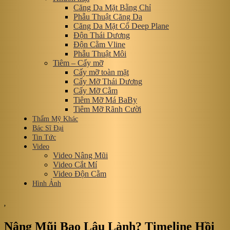
Căng Da Mặt Bằng Chỉ
Phẫu Thuật Căng Da
Căng Da Mặt Cổ Deep Plane
Độn Thái Dương
Độn Cằm Vline
Phẫu Thuật Môi
Tiêm – Cấy mỡ
Cấy mỡ toàn mặt
Cấy Mỡ Thái Dương
Cấy Mỡ Cằm
Tiêm Mỡ Má BaBy
Tiêm Mỡ Rãnh Cười
Thẩm Mỹ Khác
Bác Sĩ Đại
Tin Tức
Video
Video Nâng Mũi
Video Cắt Mí
Video Độn Cằm
Hình Ảnh
,
Nâng Mũi Bao Lâu Lành? Timeline Hồi