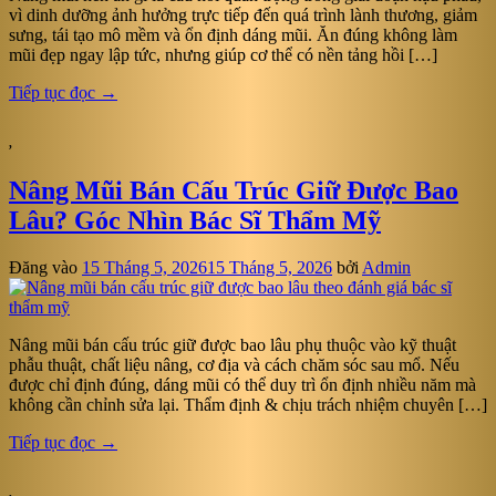
vì dinh dưỡng ảnh hưởng trực tiếp đến quá trình lành thương, giảm
sưng, tái tạo mô mềm và ổn định dáng mũi. Ăn đúng không làm
mũi đẹp ngay lập tức, nhưng giúp cơ thể có nền tảng hồi […]
Tiếp tục đọc
→
,
Nâng Mũi Bán Cấu Trúc Giữ Được Bao
Lâu? Góc Nhìn Bác Sĩ Thẩm Mỹ
Đăng vào
15 Tháng 5, 2026
15 Tháng 5, 2026
bởi
Admin
Nâng mũi bán cấu trúc giữ được bao lâu phụ thuộc vào kỹ thuật
phẫu thuật, chất liệu nâng, cơ địa và cách chăm sóc sau mổ. Nếu
được chỉ định đúng, dáng mũi có thể duy trì ổn định nhiều năm mà
không cần chỉnh sửa lại. Thẩm định & chịu trách nhiệm chuyên […]
Tiếp tục đọc
→
,