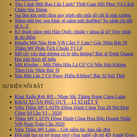
Thu Cánh Mũi Bao Lâu Lành? Thời Gian Hồi Phục Và Cách
Chăm Sóc Đúng
Sai lầm khi nghĩ rằng quy trình sửa mũi gồ chỉ là mài xương
Nâng mũi bọc sụn khác gì nâng mũi thường? So sánh chi tiết
từ A–Z
Kỹ thuật nâng mũi Hàn Quốc chuẩn y khoa là gì? Quy trình
& ưu điểm
Khuôn Mặt Nào Hợp Với Cằm V Line? Góc Nhìn Bác Sĩ
Thẩm Mỹ Phân Tích Chuẩn Tỷ Lệ
Mỡ cấy vào thái dương có bị tiêu không? Bác sĩ Trịnh Quang
Đại giải thích dễ hiểu
Mũi Khoằm – Mũi Diều Hâu Là Gì? Có Nên Sửa Không
Theo Góc Nhìn Bác Sĩ
Sửa Mũi Lần 2 Có Nguy Hiểm Không? Bác Sĩ Nói Thật
SỰ KIỆN NỖI BẬT
Khai Xuân Rực Rỡ – Nhan Sắc Thăng Hạng Cùng Latin
KHAI XUÂN PHÚ QUÝ – LÌ XÌ HẾT Ý
Viện Thẩm Mỹ LATIN Đồng Hành Cùng Top 20 Nét Đẹp
Công Sở Lần VI – 2020
Thẩm Mỹ LATIN Đồng Hành Cùng Hoa Hậu Doanh Nhân
Việt Nam Toàn Cầu 2020
Viện Thẩm Mỹ Latin – Gửi niềm tin, trao sắc đẹp
Đôi mắt hai mí trẻ trung nhờ công nghệ cắt mí 4D Angle Eyes