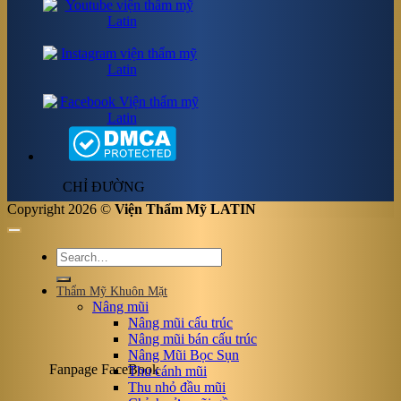
CHỈ ĐƯỜNG
Copyright 2026 ©
Viện Thẩm Mỹ LATIN
Thẩm Mỹ Khuôn Mặt
Nâng mũi
Nâng mũi cấu trúc
Nâng mũi bán cấu trúc
Nâng Mũi Bọc Sụn
Fanpage FaceBook
Thu cánh mũi
Thu nhỏ đầu mũi