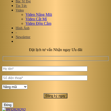
Bác Sĩ Đại
Tin Tức
Video
Video Nâng Mũi
Video Cắt Mí
Video Độn Cằm
Hình Ảnh
-
Newsletter
Đặt lịch tư vấn Nhận ngay Ưu đãi
Đóng