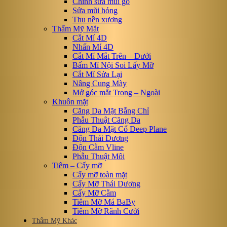
Chỉnh sửa mũi gồ
Sửa mũi hỏng
Thu nền xương
Thẩm Mỹ Mắt
Cắt Mí 4D
Nhấn Mí 4D
Cắt Mí Mắt Trên – Dưới
Bấm Mí Nội Soi Lấy Mỡ
Cắt Mí Sửa Lại
Nâng Cung Mày
Mở góc mắt Trong – Ngoài
Khuôn mặt
Căng Da Mặt Bằng Chỉ
Phẫu Thuật Căng Da
Căng Da Mặt Cổ Deep Plane
Độn Thái Dương
Độn Cằm Vline
Phẫu Thuật Môi
Tiêm – Cấy mỡ
Cấy mỡ toàn mặt
Cấy Mỡ Thái Dương
Cấy Mỡ Cằm
Tiêm Mỡ Má BaBy
Tiêm Mỡ Rãnh Cười
Thẩm Mỹ Khác