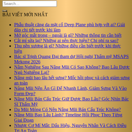
BÀI VIẾT MỚI NHẤT
Phẫu thuật căng da mặt cổ Deep Plane phù hợp với ai? Giải
đáp chi tiết trước khi làm
Mở góc mắt trong – ngoài là gì? Những thông tin cần biết
Cắt mí sửa lại? Những ai nên thực hiện? Chi phí ra sao?
Thu nền xương là gì? Những điều cần biết trước khi thực
hiện
Bác sĩ Trịnh Quang Đại tham dự Hội nghị Thẩm mỹ MSAPS
Mekong 2026
Nằm Nghiêng Sau Nâng Mũi Có Sao Không? Bao Lâu Được
Ngủ Nghiêng Lại?
Nâng mũi bao lâu hết sưng? Mốc hồi phục và cách giảm sưng
an toàn
Nâng Mũi Nên Ăn Gì Để Nhanh Lành, Giảm Sưng Và Vào
Form Đẹp?
Nâng Mũi Bán Cấu Trúc Giữ Được Bao Lâu? Góc Nhìn Bác
Sĩ Thẩm Mỹ
Da Mũi Mỏng Có Nên Nâng Mũi Bán Cấu Trúc Không?
Nâng Mũi Bao Lâu Lành? Timeline Hồi Phục Theo Từng
Giai Đoạn
Nhược Cơ Mí Mắt: Dấu Hiệu, Nguyên Nhân Và Cách Điều
Trị An Toàn