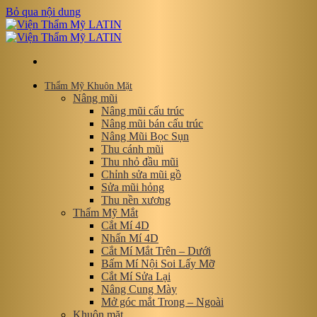
Bỏ qua nội dung
Thẩm Mỹ Khuôn Mặt
Nâng mũi
Nâng mũi cấu trúc
Nâng mũi bán cấu trúc
Nâng Mũi Bọc Sụn
Thu cánh mũi
Thu nhỏ đầu mũi
Chỉnh sửa mũi gồ
Sửa mũi hỏng
Thu nền xương
Thẩm Mỹ Mắt
Cắt Mí 4D
Nhấn Mí 4D
Cắt Mí Mắt Trên – Dưới
Bấm Mí Nội Soi Lấy Mỡ
Cắt Mí Sửa Lại
Nâng Cung Mày
Mở góc mắt Trong – Ngoài
Khuôn mặt