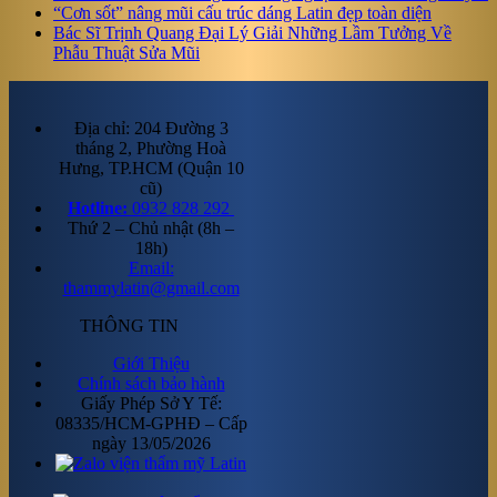
“Cơn sốt” nâng mũi cấu trúc dáng Latin đẹp toàn diện
Bác Sĩ Trịnh Quang Đại Lý Giải Những Lầm Tưởng Về
Phẫu Thuật Sửa Mũi
Địa chỉ: 204 Đường 3
tháng 2, Phường Hoà
Hưng, TP.HCM (Quận 10
cũ)
Hotline:
0932 828 292
Thứ 2 – Chủ nhật (8h –
18h)
Email:
thammylatin@gmail.com
THÔNG TIN
Giới Thiệu
Chính sách bảo hành
Giấy Phép Sở Y Tế:
08335/HCM-GPHĐ – Cấp
ngày 13/05/2026