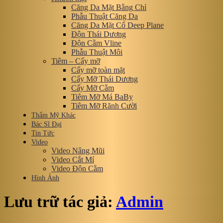
Căng Da Mặt Bằng Chỉ
Phẫu Thuật Căng Da
Căng Da Mặt Cổ Deep Plane
Độn Thái Dương
Độn Cằm Vline
Phẫu Thuật Môi
Tiêm – Cấy mỡ
Cấy mỡ toàn mặt
Cấy Mỡ Thái Dương
Cấy Mỡ Cằm
Tiêm Mỡ Má BaBy
Tiêm Mỡ Rãnh Cười
Thẩm Mỹ Khác
Bác Sĩ Đại
Tin Tức
Video
Video Nâng Mũi
Video Cắt Mí
Video Độn Cằm
Hình Ảnh
Lưu trữ tác giả:
Admin