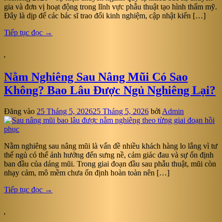
gia và đơn vị hoạt động trong lĩnh vực phẫu thuật tạo hình thẩm mỹ.
Đây là dịp để các bác sĩ trao đổi kinh nghiệm, cập nhật kiến […]
Tiếp tục đọc
→
,
Nằm Nghiêng Sau Nâng Mũi Có Sao
Không? Bao Lâu Được Ngủ Nghiêng Lại?
Đăng vào
25 Tháng 5, 2026
25 Tháng 5, 2026
bởi
Admin
Nằm nghiêng sau nâng mũi là vấn đề nhiều khách hàng lo lắng vì tư
thế ngủ có thể ảnh hưởng đến sưng nề, cảm giác đau và sự ổn định
ban đầu của dáng mũi. Trong giai đoạn đầu sau phẫu thuật, mũi còn
nhạy cảm, mô mềm chưa ổn định hoàn toàn nên […]
Tiếp tục đọc
→
,