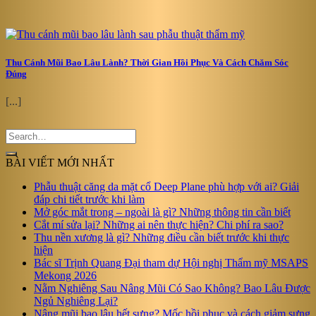
Thu Cánh Mũi Bao Lâu Lành? Thời Gian Hồi Phục Và Cách Chăm Sóc
Đúng
[...]
BÀI VIẾT MỚI NHẤT
Phẫu thuật căng da mặt cổ Deep Plane phù hợp với ai? Giải
đáp chi tiết trước khi làm
Mở góc mắt trong – ngoài là gì? Những thông tin cần biết
Cắt mí sửa lại? Những ai nên thực hiện? Chi phí ra sao?
Thu nền xương là gì? Những điều cần biết trước khi thực
hiện
Bác sĩ Trịnh Quang Đại tham dự Hội nghị Thẩm mỹ MSAPS
Mekong 2026
Nằm Nghiêng Sau Nâng Mũi Có Sao Không? Bao Lâu Được
Ngủ Nghiêng Lại?
Nâng mũi bao lâu hết sưng? Mốc hồi phục và cách giảm sưng