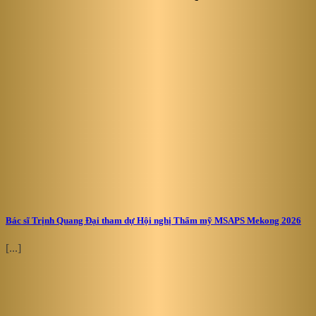
Bác sĩ Trịnh Quang Đại tham dự Hội nghị Thẩm mỹ MSAPS Mekong 2026
[...]