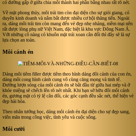
có đường gấp ở giữa chia môi thành hai phần bằng nhau rất rõ nét.
Về mặt phong thủy, môi trái tim còn đại diện cho sự giỏi giang, có
duyên kinh doanh và nắm bắt được nhiều cơ hội thăng tiến. Ngoài
ra, dáng môi trái tim còn mang đến vẻ đẹp nhẹ nhàng, mềm mại nên
rất được lòng phụ nữ Việt Nam, đặc biệt là khu vực Đông Nam Á.
Với những cô nàng có khuôn mặt trái xoan cân đối thì đây sẽ là sự
lựa chọn an toàn.
Môi cánh én
Dáng môi tiêm filler được tiêm theo hình dáng đôi cánh của con én,
dáng môi cong hình cánh cung vô cùng căng mọng và tinh tế.
Đường lượn sóng của môi cánh én sẽ bắt đầu từ giữa hai mép và ở
khóe miệng sẽ chếch lên rõ nét nhất. Khi bạn sở hữu đôi môi cánh
én, gương mặt có tỷ lệ cân đối, các góc cạnh đều sắc nét, thể hiện vẻ
đẹp hài hòa.
Theo nhân tướng học, dáng môi cánh én đại diện cho sự đẹp sang,
viên mãn trong công việc, tình yêu và cuộc sống.
Môi cười