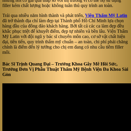
những nơi có giá quá thấp so với thị trường vì có thể họ sử dụng
filler kém chất lượng hoặc không tuân thủ quy trình an toàn​.
Trải qua nhiều năm hình thành và phát triển,
Viện Thẩm Mỹ Latin
đã trở thành địa chỉ làm đẹp tại Thành phố Hồ Chí Minh lựa chọn
hàng đầu của đông đảo khách hàng. Bởi tất cả các ca làm đẹp đều
khắc phục triệt để khuyết điểm, đẹp tự nhiên và bền lâu. Viện Thẩm
Mỹ Latin với đội ngũ y bác sĩ chuyên môn cao, cơ sở vật chất hiện
đại, tiên tiến, quy trình thẩm mỹ chuẩn – an toàn, chi phí phải chăng
chính là điểm đến lý tưởng cho chị em đang có nhu cầu tiêm filler
môi.
Bác Sĩ Trịnh Quang Đại – Trưởng Khoa Gây Mê Hồi Sức,
Trưởng Đơn Vị Phẫu Thuật Thẩm Mỹ Bệnh Viện Đa Khoa Sài
Gòn