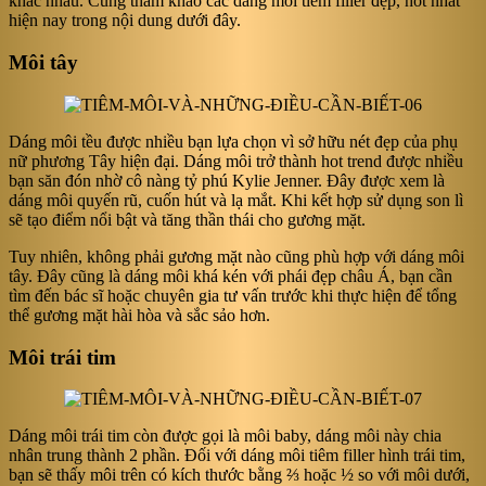
khác nhau. Cùng tham khảo các dáng môi tiêm filler đẹp, hot nhất
hiện nay trong nội dung dưới đây.
Môi tây
Dáng môi tều được nhiều bạn lựa chọn vì sở hữu nét đẹp của phụ
nữ phương Tây hiện đại. Dáng môi trở thành hot trend được nhiều
bạn săn đón nhờ cô nàng tỷ phú Kylie Jenner. Đây được xem là
dáng môi quyến rũ, cuốn hút và lạ mắt. Khi kết hợp sử dụng son lì
sẽ tạo điểm nổi bật và tăng thần thái cho gương mặt.
Tuy nhiên, không phải gương mặt nào cũng phù hợp với dáng môi
tây. Đây cũng là dáng môi khá kén với phái đẹp châu Á, bạn cần
tìm đến bác sĩ hoặc chuyên gia tư vấn trước khi thực hiện để tổng
thể gương mặt hài hòa và sắc sảo hơn.
Môi trái tim
Dáng môi trái tim còn được gọi là môi baby, dáng môi này chia
nhân trung thành 2 phần. Đối với dáng môi tiêm filler hình trái tim,
bạn sẽ thấy môi trên có kích thước bằng ⅔ hoặc ½ so với môi dưới,