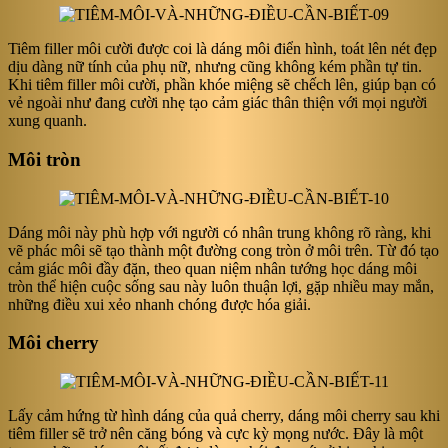
Tiêm filler môi cười được coi là dáng môi điển hình, toát lên nét đẹp
dịu dàng nữ tính của phụ nữ, nhưng cũng không kém phần tự tin.
Khi tiêm filler môi cười, phần khóe miệng sẽ chếch lên, giúp bạn có
vẻ ngoài như đang cười nhẹ tạo cảm giác thân thiện với mọi người
xung quanh.
Môi tròn
Dáng môi này phù hợp với người có nhân trung không rõ ràng, khi
vẽ phác môi sẽ tạo thành một đường cong tròn ở môi trên. Từ đó tạo
cảm giác môi đầy đặn, theo quan niệm nhân tướng học dáng môi
tròn thể hiện cuộc sống sau này luôn thuận lợi, gặp nhiều may mắn,
những điều xui xẻo nhanh chóng được hóa giải.
Môi cherry
Lấy cảm hứng từ hình dáng của quả cherry, dáng môi cherry sau khi
tiêm filler sẽ trở nên căng bóng và cực kỳ mọng nước. Đây là một