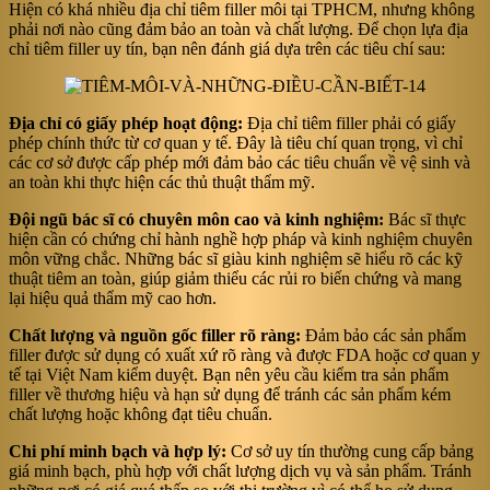
Hiện có khá nhiều địa chỉ tiêm filler môi tại TPHCM, nhưng không
phải nơi nào cũng đảm bảo an toàn và chất lượng. Để chọn lựa địa
chỉ tiêm filler uy tín, bạn nên đánh giá dựa trên các tiêu chí sau:
Địa chỉ có giấy phép hoạt động:
Địa chỉ tiêm filler phải có giấy
phép chính thức từ cơ quan y tế. Đây là tiêu chí quan trọng, vì chỉ
các cơ sở được cấp phép mới đảm bảo các tiêu chuẩn về vệ sinh và
an toàn khi thực hiện các thủ thuật thẩm mỹ​.
Đội ngũ bác sĩ có chuyên môn cao và kinh nghiệm:
Bác sĩ thực
hiện cần có chứng chỉ hành nghề hợp pháp và kinh nghiệm chuyên
môn vững chắc. Những bác sĩ giàu kinh nghiệm sẽ hiểu rõ các kỹ
thuật tiêm an toàn, giúp giảm thiểu các rủi ro biến chứng và mang
lại hiệu quả thẩm mỹ cao hơn​.
Chất lượng và nguồn gốc filler rõ ràng:
Đảm bảo các sản phẩm
filler được sử dụng có xuất xứ rõ ràng và được FDA hoặc cơ quan y
tế tại Việt Nam kiểm duyệt. Bạn nên yêu cầu kiểm tra sản phẩm
filler về thương hiệu và hạn sử dụng để tránh các sản phẩm kém
chất lượng hoặc không đạt tiêu chuẩn​.
Chi phí minh bạch và hợp lý:
Cơ sở uy tín thường cung cấp bảng
giá minh bạch, phù hợp với chất lượng dịch vụ và sản phẩm. Tránh