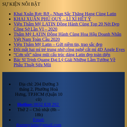
SỰ KIỆN NỖI BẬT
Khai Xuân Rực Rỡ – Nhan Sắc Thăng Hạng Cùng Latin
KHAI XUÂN PHÚ QUÝ – LÌ XÌ HẾT Ý
Viện Thẩm Mỹ LATIN Đồng Hành Cùng Top 20 Nét Đẹp
Công Sở Lần VI – 2020
Thẩm Mỹ LATIN Đồng Hành Cùng Hoa Hậu Doanh Nhân
Việt Nam Toàn Cầu 2020
Viện Thẩm Mỹ Latin – Gửi niềm tin, trao sắc đẹp
Đôi mắt hai mí trẻ trung nhờ công nghệ cắt mí 4D Angle Eyes
“Cơn sốt” nâng mũi cấu trúc dáng Latin đẹp toàn diện
Bác Sĩ Trịnh Quang Đại Lý Giải Những Lầm Tưởng Về
Phẫu Thuật Sửa Mũi
Địa chỉ: 204 Đường 3
tháng 2, Phường Hoà
Hưng, TP.HCM (Quận 10
cũ)
Hotline:
0932 828 292
Thứ 2 – Chủ nhật (8h –
18h)
Email:
thammylatin@gmail.com