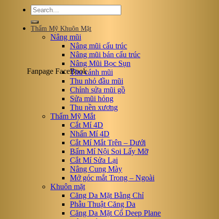
Thẩm Mỹ Khuôn Mặt
Nâng mũi
Nâng mũi cấu trúc
Nâng mũi bán cấu trúc
Nâng Mũi Bọc Sụn
Fanpage FaceBook
Thu cánh mũi
Thu nhỏ đầu mũi
Chỉnh sửa mũi gồ
Sửa mũi hỏng
Thu nền xương
Thẩm Mỹ Mắt
Cắt Mí 4D
Nhấn Mí 4D
Cắt Mí Mắt Trên – Dưới
Bấm Mí Nội Soi Lấy Mỡ
Cắt Mí Sửa Lại
Nâng Cung Mày
Mở góc mắt Trong – Ngoài
Khuôn mặt
Căng Da Mặt Bằng Chỉ
Phẫu Thuật Căng Da
Căng Da Mặt Cổ Deep Plane