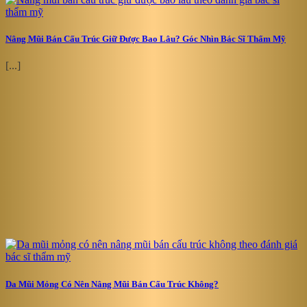
Nâng Mũi Bán Cấu Trúc Giữ Được Bao Lâu? Góc Nhìn Bác Sĩ Thẩm Mỹ
[...]
Da Mũi Mỏng Có Nên Nâng Mũi Bán Cấu Trúc Không?