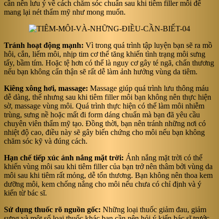
cần nên lưu ý về cách chăm sóc chuẩn sau khi tiêm filler môi để
mang lại nét thẩm mỹ như mong muốn.
Tránh hoạt động mạnh:
Vì trong quá trình tập luyện bạn sẽ ra mồ
hôi, cắn, liếm môi, nhịp tim cơ thể tăng khiến tình trạng môi sưng
tấy, bầm tím. Hoặc tệ hơn có thể là nguy cơ gây té ngã, chấn thương
nếu bạn không cẩn thận sẽ rất dễ làm ảnh hưởng vùng da tiêm.
Kiêng xông hơi, massage:
Massage giúp quá trình lưu thông máu
dễ dàng, thế nhưng sau khi tiêm filler môi bạn không nên thực hiện
sờ, massage vùng môi. Quá trình thực hiện có thể làm môi nhiễm
trùng, sưng nề hoặc mất đi form dáng chuẩn mà bạn đã yêu cầu
chuyên viên thẩm mỹ tạo. Đồng thời, bạn nên tránh những nơi có
nhiệt độ cao, điều này sẽ gây biến chứng cho môi nếu bạn không
chăm sóc kỹ và đúng cách.
Hạn chế tiếp xúc ánh nắng mặt trời:
Ánh nắng mặt trời có thể
khiến vùng môi sau khi tiêm filler của bạn trở nên thâm bởi vùng da
môi sau khi tiêm rất mỏng, dễ tổn thương. Bạn không nên thoa kem
dưỡng môi, kem chống nắng cho môi nếu chưa có chỉ định và ý
kiến từ bác sĩ.
Sử dụng thuốc rõ nguồn gốc:
Những loại thuốc giảm đau, giảm
sưng và một số loại thuốc khác bạn cần nên hỏi ý kiến bác sĩ trước