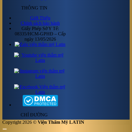
THÔNG TIN
Giới Thiệu
Chính sách bảo hành
Giấy Phép Sở Y Tế:
08335/HCM-GPHĐ – Cấp
ngày 13/05/2026
CHỈ ĐƯỜNG
Copyright 2026 ©
Viện Thẩm Mỹ LATIN