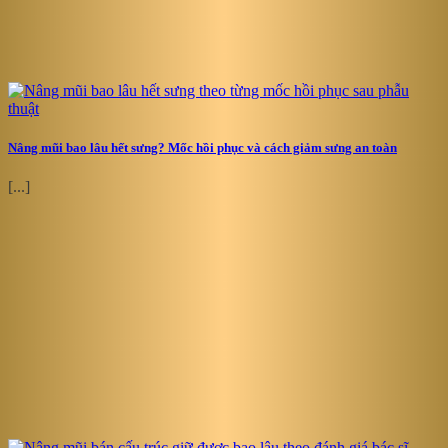
Nâng mũi bao lâu hết sưng? Mốc hồi phục và cách giảm sưng an toàn
[...]