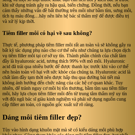
khi sử dụng tránh gây ra hậu quả, biến chứng. Đồng thời, nếu bạn
cảm thấy những vấn đề bất thường trên môi như bầm tím, sưng môi,
tích tụ máu đông…hãy nên liên hệ bác sĩ thẩm mỹ để được điều trị
và xử lý kịp thời.
Tiêm filler môi có hại về sau không?
Thực tế, phương pháp tiêm filler môi rất an toàn và sẽ không gây ra
bất kỳ tác dụng phụ nào cho cơ thể nếu như chúng ta lựa chọn dịch
vụ tiêm filler môi tại cơ sở uy tín. Thành phần chính của chất làm
đầy là hyaluronic acid, tương thích 99% với mô môi. Hyaluronic
acid đã trải qua nhiều bước để được thanh lọc trước khi vào cơ thể
nên hoàn toàn vô hại với sức khỏe của chúng ta. Hyaluronic acid là
chất làm đầy tạm thời nên được hấp thu qua đường bài tiết mà
không ảnh hưởng đến chức năng của các hệ cơ quan khác. Tuy
nhiên, để tránh nguy cơ môi bị tổn thương, bầm tím sau tiêm filler
môi, hãy lựa chọn tiêm filler môi đến từ trung tâm thẩm mỹ uy tín
với đội ngũ bác sĩ giàu kinh nghiệm và phải sử dụng nguồn cung
cấp filler an toàn, có nguồn gốc xuất xứ rõ ràng.
Dáng môi tiêm filler đẹp?
Tùy vào hình dạng khuôn mặt mà sẽ có kiểu dáng môi phù hợp