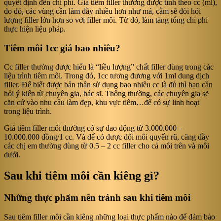
quyết định đến chi phí. Giá tiêm filler thường được tính theo cc (ml),
do đó, các vùng cần làm đầy nhiều hơn như má, cằm sẽ đòi hỏi
lượng filler lớn hơn so với filler môi. Từ đó, làm tăng tổng chi phí
thực hiện liệu pháp.
Tiêm môi 1cc giá bao nhiêu?
Cc filler thường được hiểu là “liều lượng” chất filler dùng trong các
liệu trình tiêm môi. Trong đó, 1cc tương đương với 1ml dung dịch
filler. Để biết được bản thân sử dụng bao nhiêu cc là đủ thì bạn cần
hỏi ý kiến từ chuyên gia, bác sĩ. Thông thường, các chuyên gia sẽ
căn cứ vào nhu cầu làm đẹp, khu vực tiêm…để có sự linh hoạt
trong liệu trình.
Giá tiêm filler môi thường có sự dao động từ 3.000.000 –
10.000.000 đồng/1 cc. Và để có được đôi môi quyến rũ, căng đầy
các chị em thường dùng từ 0.5 – 2 cc filler cho cả môi trên và môi
dưới.
Sau khi tiêm môi cần kiêng gì?
Những thực phẩm nên tránh sau khi tiêm môi
Sau tiêm filler môi cần kiêng những loại thực phẩm nào để đảm bảo