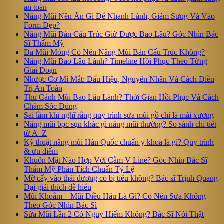
an toàn
Nâng Mũi Nên Ăn Gì Để Nhanh Lành, Giảm Sưng Và Vào
Form Đẹp?
Nâng Mũi Bán Cấu Trúc Giữ Được Bao Lâu? Góc Nhìn Bác
Sĩ Thẩm Mỹ
Da Mũi Mỏng Có Nên Nâng Mũi Bán Cấu Trúc Không?
Nâng Mũi Bao Lâu Lành? Timeline Hồi Phục Theo Từng
Giai Đoạn
Nhược Cơ Mí Mắt: Dấu Hiệu, Nguyên Nhân Và Cách Điều
Trị An Toàn
Thu Cánh Mũi Bao Lâu Lành? Thời Gian Hồi Phục Và Cách
Chăm Sóc Đúng
Sai lầm khi nghĩ rằng quy trình sửa mũi gồ chỉ là mài xương
Nâng mũi bọc sụn khác gì nâng mũi thường? So sánh chi tiết
từ A–Z
Kỹ thuật nâng mũi Hàn Quốc chuẩn y khoa là gì? Quy trình
& ưu điểm
Khuôn Mặt Nào Hợp Với Cằm V Line? Góc Nhìn Bác Sĩ
Thẩm Mỹ Phân Tích Chuẩn Tỷ Lệ
Mỡ cấy vào thái dương có bị tiêu không? Bác sĩ Trịnh Quang
Đại giải thích dễ hiểu
Mũi Khoằm – Mũi Diều Hâu Là Gì? Có Nên Sửa Không
Theo Góc Nhìn Bác Sĩ
Sửa Mũi Lần 2 Có Nguy Hiểm Không? Bác Sĩ Nói Thật