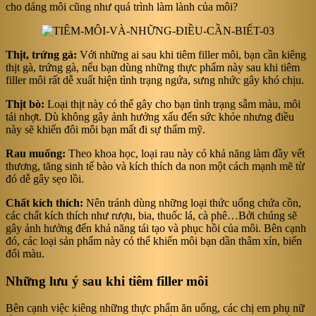
cho dáng môi cũng như quá trình làm lành của môi?
Thịt, trứng gà:
Với những ai sau khi tiêm filler môi, bạn cần kiêng
thịt gà, trứng gà, nếu bạn dùng những thực phẩm này sau khi tiêm
filler môi rất dễ xuất hiện tình trạng ngứa, sưng nhức gây khó chịu.
Thịt bò:
Loại thịt này có thể gây cho bạn tình trạng sẫm màu, môi
tái nhợt. Dù không gây ảnh hưởng xấu đến sức khỏe nhưng điều
này sẽ khiến đôi môi bạn mất đi sự thẩm mỹ.
Rau muống:
Theo khoa học, loại rau này có khả năng làm đầy vết
thương, tăng sinh tế bào và kích thích da non một cách mạnh mẽ từ
đó dễ gây sẹo lồi.
Chất kích thích:
Nên tránh dùng những loại thức uống chứa cồn,
các chất kích thích như rượu, bia, thuốc lá, cà phê…Bởi chúng sẽ
gây ảnh hưởng đến khả năng tái tạo và phục hồi của môi. Bên cạnh
đó, các loại sản phẩm này có thể khiến môi bạn dần thâm xỉn, biến
đổi màu.
Những lưu ý sau khi tiêm filler môi
Bên cạnh việc kiêng những thực phẩm ăn uống, các chị em phụ nữ