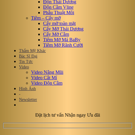
Độn Thái Dương
Độn Cằm Vline
Phẫu Thuật Môi
Tiêm – Cấy mỡ
Cấy mỡ toàn mặt
Cấy Mỡ Thái Dương
Cấy Mỡ Cằm
Tiêm Mỡ Má BaBy
Tiêm Mỡ Rãnh Cười
Thẩm Mỹ Khác
Bác Sĩ Đại
Tin Tức
Video
Video Nâng Mũi
Video Cắt Mí
Video Độn Cằm
Hình Ảnh
-
Newsletter
Đặt lịch tư vấn Nhận ngay Ưu đãi