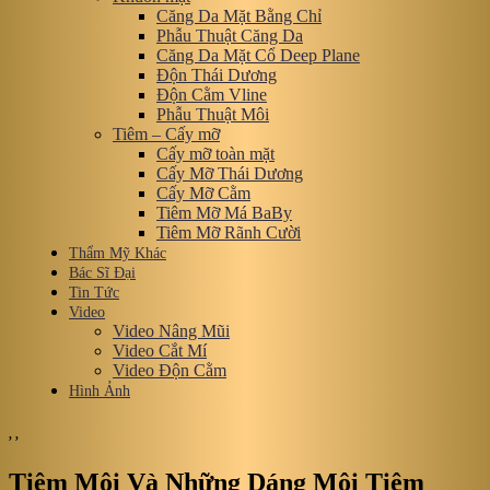
Căng Da Mặt Bằng Chỉ
Phẫu Thuật Căng Da
Căng Da Mặt Cổ Deep Plane
Độn Thái Dương
Độn Cằm Vline
Phẫu Thuật Môi
Tiêm – Cấy mỡ
Cấy mỡ toàn mặt
Cấy Mỡ Thái Dương
Cấy Mỡ Cằm
Tiêm Mỡ Má BaBy
Tiêm Mỡ Rãnh Cười
Thẩm Mỹ Khác
Bác Sĩ Đại
Tin Tức
Video
Video Nâng Mũi
Video Cắt Mí
Video Độn Cằm
Hình Ảnh
,
,
Tiêm Môi Và Những Dáng Môi Tiêm