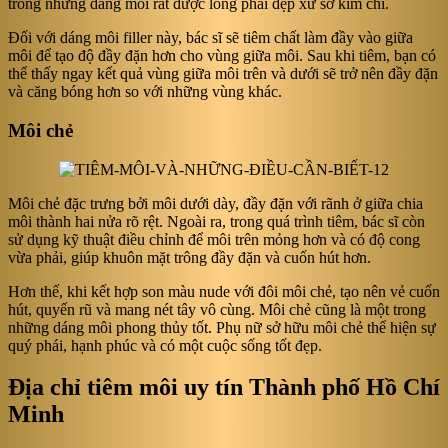
trong những dáng môi rất được lòng phái đẹp xứ sở kim chi.
Đối với dáng môi filler này, bác sĩ sẽ tiêm chất làm đầy vào giữa
môi để tạo độ đầy đặn hơn cho vùng giữa môi. Sau khi tiêm, bạn có
thể thấy ngay kết quả vùng giữa môi trên và dưới sẽ trở nên đầy đặn
và căng bóng hơn so với những vùng khác.
Môi chẻ
Môi chẻ đặc trưng bởi môi dưới dày, đầy đặn với rãnh ở giữa chia
môi thành hai nửa rõ rệt. Ngoài ra, trong quá trình tiêm, bác sĩ còn
sử dụng kỹ thuật điều chỉnh để môi trên mỏng hơn và có độ cong
vừa phải, giúp khuôn mặt trông đầy đặn và cuốn hút hơn.
Hơn thế, khi kết hợp son màu nude với đôi môi chẻ, tạo nên vẻ cuốn
hút, quyến rũ và mang nét tây vô cùng. Môi chẻ cũng là một trong
những dáng môi phong thủy tốt. Phụ nữ sở hữu môi chẻ thể hiện sự
quý phái, hạnh phúc và có một cuộc sống tốt đẹp.
Địa chỉ tiêm môi uy tín Thành phố Hồ Chí
Minh