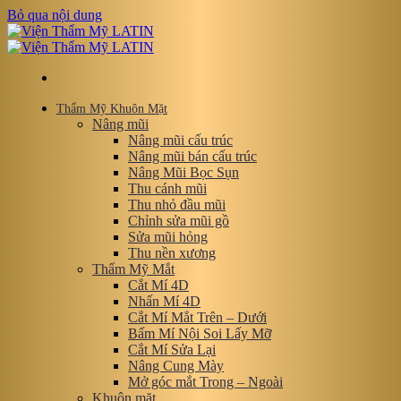
Bỏ qua nội dung
Thẩm Mỹ Khuôn Mặt
Nâng mũi
Nâng mũi cấu trúc
Nâng mũi bán cấu trúc
Nâng Mũi Bọc Sụn
Thu cánh mũi
Thu nhỏ đầu mũi
Chỉnh sửa mũi gồ
Sửa mũi hỏng
Thu nền xương
Thẩm Mỹ Mắt
Cắt Mí 4D
Nhấn Mí 4D
Cắt Mí Mắt Trên – Dưới
Bấm Mí Nội Soi Lấy Mỡ
Cắt Mí Sửa Lại
Nâng Cung Mày
Mở góc mắt Trong – Ngoài
Khuôn mặt