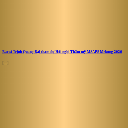
Bác sĩ Trịnh Quang Đại tham dự Hội nghị Thẩm mỹ MSAPS Mekong 2026
[...]