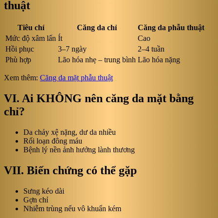
thuật
Tiêu chí
Căng da chỉ
Căng da phẫu thuật
Mức độ xâm lấn
Ít
Cao
Hồi phục
3–7 ngày
2–4 tuần
Phù hợp
Lão hóa nhẹ – trung bình
Lão hóa nặng
Xem thêm:
Căng da mặt phẫu thuật
VI. Ai KHÔNG nên căng da mặt bằng
chỉ?
Da chảy xệ nặng, dư da nhiều
Rối loạn đông máu
Bệnh lý nền ảnh hưởng lành thương
VII. Biến chứng có thể gặp
Sưng kéo dài
Gợn chỉ
Nhiễm trùng nếu vô khuẩn kém