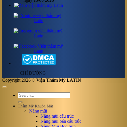
ngày 13/05/2026
CHỈ ĐƯỜNG
Copyright 2026 ©
Viện Thẩm Mỹ LATIN
Thẩm Mỹ Khuôn Mặt
Nâng mũi
Nâng mũi cấu trúc
Nâng mũi bán cấu trúc
Nâng Mũi Bọc Sụn