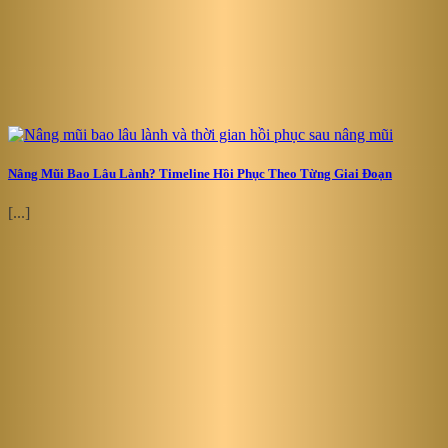
Nâng Mũi Bao Lâu Lành? Timeline Hồi Phục Theo Từng Giai Đoạn
[...]