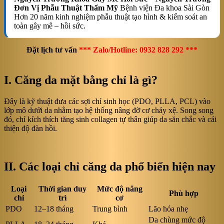
Đơn Vị Phẫu Thuật Thẩm Mỹ
Bệnh viện Đa khoa Sài Gòn
Hơn 20 năm kinh nghiệm phẫu thuật tạo hình & kiểm soát an
toàn gây mê – hồi sức.
Đặt lịch tư vấn
*** Zalo/Hotline: 0932 828 292 ***
I. Căng da mặt bằng chỉ là gì?
Đây là kỹ thuật đưa các sợi chỉ sinh học (PDO, PLLA, PCL) vào
lớp mô dưới da nhằm tạo hệ thống nâng đỡ cơ chảy xệ. Song song
đó, chỉ kích thích tăng sinh collagen tự thân giúp da săn chắc và cải
thiện độ đàn hồi.
II. Các loại chỉ căng da phổ biến hiện nay
Loại
Thời gian duy
Mức độ nâng
Phù hợp
chỉ
trì
cơ
PDO
12–18 tháng
Trung bình
Lão hóa nhẹ
Da chùng mức độ