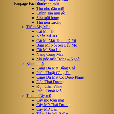
Fanpage FaceBook
Thu cánh mũi
Thu nhỏ đầu mũi
Chỉnh sửa mũi gồ
Sửa mũi hỏng
Thu nền xương
Thẩm Mỹ Mắt
Cắt Mí 4D
Nhấn Mí 4D
Cắt Mí Mắt Trên – Dưới
Bấm Mí Nội Soi Lấy Mỡ
Cắt Mí Sửa Lại
Nâng Cung Mày
Mở góc mắt Trong – Ngoài
Khuôn mặt
Căng Da Mặt Bằng Chỉ
Phẫu Thuật Căng Da
Căng Da Mặt Cổ Deep Plane
Độn Thái Dương
Độn Cằm Vline
Phẫu Thuật Môi
Tiêm – Cấy mỡ
Cấy mỡ toàn mặt
Cấy Mỡ Thái Dương
Cấy Mỡ Cằm
Tiêm Mỡ Má BaBy