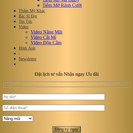
Tiêm Mỡ Rãnh Cười
Thẩm Mỹ Khác
Bác Sĩ Đại
Tin Tức
Video
Video Nâng Mũi
Video Cắt Mí
Video Độn Cằm
Hình Ảnh
-
Newsletter
Đặt lịch tư vấn Nhận ngay Ưu đãi