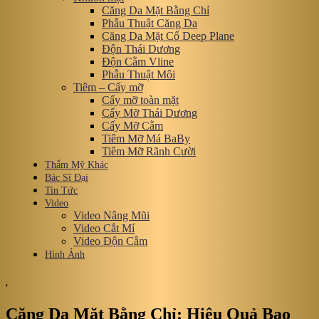
Căng Da Mặt Bằng Chỉ
Phẫu Thuật Căng Da
Căng Da Mặt Cổ Deep Plane
Độn Thái Dương
Độn Cằm Vline
Phẫu Thuật Môi
Tiêm – Cấy mỡ
Cấy mỡ toàn mặt
Cấy Mỡ Thái Dương
Cấy Mỡ Cằm
Tiêm Mỡ Má BaBy
Tiêm Mỡ Rãnh Cười
Thẩm Mỹ Khác
Bác Sĩ Đại
Tin Tức
Video
Video Nâng Mũi
Video Cắt Mí
Video Độn Cằm
Hình Ảnh
,
Căng Da Mặt Bằng Chỉ: Hiệu Quả Bao