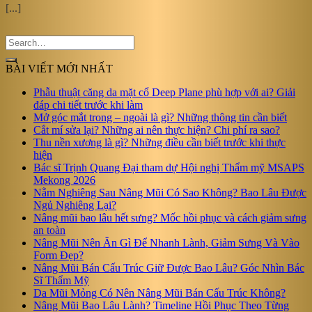
[...]
BÀI VIẾT MỚI NHẤT
Phẫu thuật căng da mặt cổ Deep Plane phù hợp với ai? Giải
đáp chi tiết trước khi làm
Mở góc mắt trong – ngoài là gì? Những thông tin cần biết
Cắt mí sửa lại? Những ai nên thực hiện? Chi phí ra sao?
Thu nền xương là gì? Những điều cần biết trước khi thực
hiện
Bác sĩ Trịnh Quang Đại tham dự Hội nghị Thẩm mỹ MSAPS
Mekong 2026
Nằm Nghiêng Sau Nâng Mũi Có Sao Không? Bao Lâu Được
Ngủ Nghiêng Lại?
Nâng mũi bao lâu hết sưng? Mốc hồi phục và cách giảm sưng
an toàn
Nâng Mũi Nên Ăn Gì Để Nhanh Lành, Giảm Sưng Và Vào
Form Đẹp?
Nâng Mũi Bán Cấu Trúc Giữ Được Bao Lâu? Góc Nhìn Bác
Sĩ Thẩm Mỹ
Da Mũi Mỏng Có Nên Nâng Mũi Bán Cấu Trúc Không?
Nâng Mũi Bao Lâu Lành? Timeline Hồi Phục Theo Từng