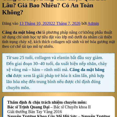
Lâu? Giá Bao Nhiêu? Có An Toàn
Không?
Đăng vào
13 Tháng 10, 2020
22 Tháng 7, 2026
bởi
Admin
Căng da mặt bằng chỉ
là phương pháp nâng cơ không phẫu thuật
sử dụng chỉ sinh học tự tiêu đặt vào lớp mô dưới da nhằm cải thiện
tình trạng chảy xệ, kích thích collagen nội sinh và trẻ hóa gương mặt
theo cơ chế tái tạo mô tự nhiên.
Từ sau 25 tuổi, collagen và elastin bắt đầu suy giảm.
Đến giai đoạn 30–40 tuổi, da xuất hiện nếp nhăn, chảy
xệ vùng má – hàm – rãnh mũi má.
Căng da mặt bằng
chỉ
được xem là giải pháp trẻ hóa ít xâm lấn, phù hợp
lão hóa nhẹ đến trung bình nếu được chỉ định đúng
chuyên môn.
Thẩm định & chịu trách nhiệm chuyên môn:
Bác sĩ Trịnh Quang Đại
– Bác sĩ Chuyên khoa II
Giải thưởng Bàn Tay Vàng 2016
Nguyên Trưởng Khoa Gây Mê Hồi Sức
–
Nguyên Trưởng