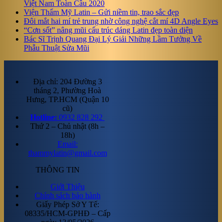
Việt Nam Toàn Cầu 2020
Viện Thẩm Mỹ Latin – Gửi niềm tin, trao sắc đẹp
Đôi mắt hai mí trẻ trung nhờ công nghệ cắt mí 4D Angle Eyes
“Cơn sốt” nâng mũi cấu trúc dáng Latin đẹp toàn diện
Bác Sĩ Trịnh Quang Đại Lý Giải Những Lầm Tưởng Về
Phẫu Thuật Sửa Mũi
Địa chỉ: 204 Đường 3
tháng 2, Phường Hoà
Hưng, TP.HCM (Quận 10
cũ)
Hotline:
0932 828 292
Thứ 2 – Chủ nhật (8h –
18h)
Email:
thammylatin@gmail.com
THÔNG TIN
Giới Thiệu
Chính sách bảo hành
Giấy Phép Sở Y Tế:
08335/HCM-GPHĐ – Cấp