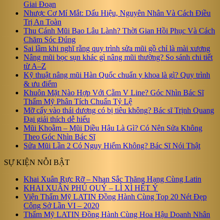
Giai Đoạn
Nhược Cơ Mí Mắt: Dấu Hiệu, Nguyên Nhân Và Cách Điều
Trị An Toàn
Thu Cánh Mũi Bao Lâu Lành? Thời Gian Hồi Phục Và Cách
Chăm Sóc Đúng
Sai lầm khi nghĩ rằng quy trình sửa mũi gồ chỉ là mài xương
Nâng mũi bọc sụn khác gì nâng mũi thường? So sánh chi tiết
từ A–Z
Kỹ thuật nâng mũi Hàn Quốc chuẩn y khoa là gì? Quy trình
& ưu điểm
Khuôn Mặt Nào Hợp Với Cằm V Line? Góc Nhìn Bác Sĩ
Thẩm Mỹ Phân Tích Chuẩn Tỷ Lệ
Mỡ cấy vào thái dương có bị tiêu không? Bác sĩ Trịnh Quang
Đại giải thích dễ hiểu
Mũi Khoằm – Mũi Diều Hâu Là Gì? Có Nên Sửa Không
Theo Góc Nhìn Bác Sĩ
Sửa Mũi Lần 2 Có Nguy Hiểm Không? Bác Sĩ Nói Thật
SỰ KIỆN NỖI BẬT
Khai Xuân Rực Rỡ – Nhan Sắc Thăng Hạng Cùng Latin
KHAI XUÂN PHÚ QUÝ – LÌ XÌ HẾT Ý
Viện Thẩm Mỹ LATIN Đồng Hành Cùng Top 20 Nét Đẹp
Công Sở Lần VI – 2020
Thẩm Mỹ LATIN Đồng Hành Cùng Hoa Hậu Doanh Nhân