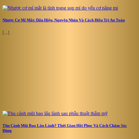
Nhược Cơ Mí Mắt: Dấu Hiệu, Nguyên Nhân Và Cách Điều Trị An Toàn
[...]
Thu Cánh Mũi Bao Lâu Lành? Thời Gian Hồi Phục Và Cách Chăm Sóc
Đúng