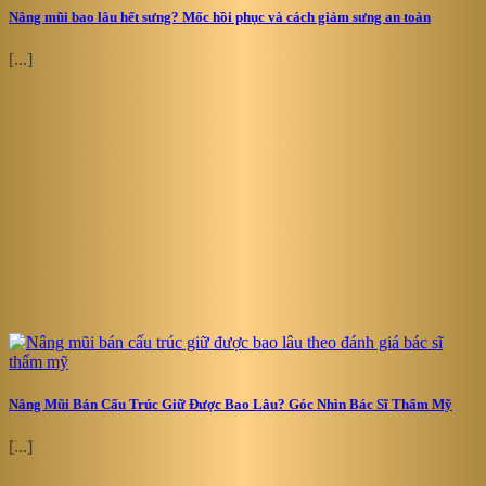
Nâng mũi bao lâu hết sưng? Mốc hồi phục và cách giảm sưng an toàn
[...]
Nâng Mũi Bán Cấu Trúc Giữ Được Bao Lâu? Góc Nhìn Bác Sĩ Thẩm Mỹ
[...]