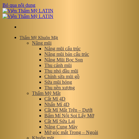
Bỏ qua nội dung
Thẩm Mỹ Khuôn Mặt
Nâng mũi
Nâng mũi cấu trúc
Nâng mũi bán cấu trúc
Nâng Mũi Bọc Sụn
Thu cánh mũi
Thu nhỏ đầu mũi
Chỉnh sửa mũi gồ
Sửa mũi hỏng
Thu nền xương
Thẩm Mỹ Mắt
Cắt Mí 4D
Nhấn Mí 4D
Cắt Mí Mắt Trên – Dưới
Bấm Mí Nội Soi Lấy Mỡ
Cắt Mí Sửa Lại
Nâng Cung Mày
Mở góc mắt Trong – Ngoài
Khuôn mặt