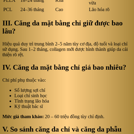
PLLA
18–24 tháng
Khá
vừa
PCL
24–36 tháng
Cao
Lão hóa rõ
III. Căng da mặt bằng chỉ giữ được bao
lâu?
Hiệu quả duy trì trung bình 2–5 năm tùy cơ địa, độ tuổi và loại chỉ
sử dụng. Sau 1–2 tháng, collagen mới được hình thành giúp da cải
thiện rõ rệt.
IV. Căng da mặt bằng chỉ giá bao nhiêu?
Chi phí phụ thuộc vào:
Số lượng sợi chỉ
Loại chỉ sinh học
Tình trạng lão hóa
Kỹ thuật bác sĩ
Mức giá tham khảo:
20 – 60 triệu đồng tùy chỉ định.
V. So sánh căng da chỉ và căng da phẫu