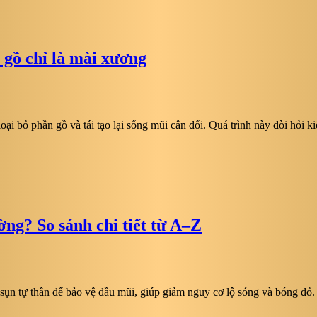
 gồ chỉ là mài xương
oại bỏ phần gồ và tái tạo lại sống mũi cân đối. Quá trình này đòi hỏi
ng? So sánh chi tiết từ A–Z
ụn tự thân để bảo vệ đầu mũi, giúp giảm nguy cơ lộ sóng và bóng đỏ.