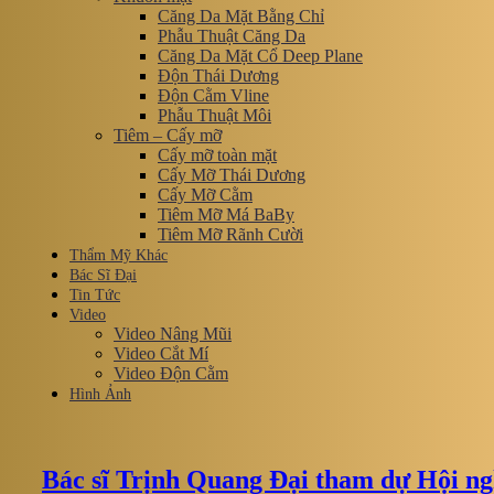
Căng Da Mặt Bằng Chỉ
Phẫu Thuật Căng Da
Căng Da Mặt Cổ Deep Plane
Độn Thái Dương
Độn Cằm Vline
Phẫu Thuật Môi
Tiêm – Cấy mỡ
Cấy mỡ toàn mặt
Cấy Mỡ Thái Dương
Cấy Mỡ Cằm
Tiêm Mỡ Má BaBy
Tiêm Mỡ Rãnh Cười
Thẩm Mỹ Khác
Bác Sĩ Đại
Tin Tức
Video
Video Nâng Mũi
Video Cắt Mí
Video Độn Cằm
Hình Ảnh
Bác sĩ Trịnh Quang Đại tham dự Hội