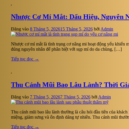
,
Nhược Cơ Mí Mắt: Dấu Hiệu, Nguyên N
Đăng vào
8 Tháng 5, 2026
15 Tháng 5, 2026
bởi
Admin
Nhược cơ mí mắt là tình trạng cơ nâng mi hoạt động yếu khiến m
đúng nguyên nhân để phân biệt với sụp mí do da chùng, […]
Tiếp tục đọc
→
,
Thu Cánh Mũi Bao Lâu Lành? Thời Gi
Đăng vào
7 Tháng 5, 2026
7 Tháng 5, 2026
bởi
Admin
Thu cánh mũi bao lâu lành thường là câu hỏi đầu tiên của khách
miệng, giảm sưng và ổn định dáng tự nhiên. Thu cánh mũi thườ
Tiếp tục đọc
→