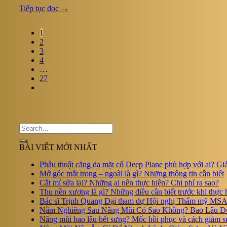
Tiếp tục đọc
→
1
2
3
4
…
27
BÀI VIẾT MỚI NHẤT
Phẫu thuật căng da mặt cổ Deep Plane phù hợp với ai? Giải
Mở góc mắt trong – ngoài là gì? Những thông tin cần biết
Cắt mí sửa lại? Những ai nên thực hiện? Chi phí ra sao?
Thu nền xương là gì? Những điều cần biết trước khi thực 
Bác sĩ Trịnh Quang Đại tham dự Hội nghị Thẩm mỹ M
Nằm Nghiêng Sau Nâng Mũi Có Sao Không? Bao Lâu Đ
Nâng mũi bao lâu hết sưng? Mốc hồi phục và cách giảm s