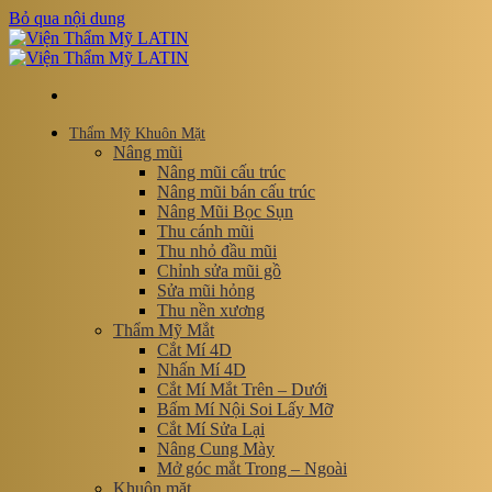
Bỏ qua nội dung
Thẩm Mỹ Khuôn Mặt
Nâng mũi
Nâng mũi cấu trúc
Nâng mũi bán cấu trúc
Nâng Mũi Bọc Sụn
Thu cánh mũi
Thu nhỏ đầu mũi
Chỉnh sửa mũi gồ
Sửa mũi hỏng
Thu nền xương
Thẩm Mỹ Mắt
Cắt Mí 4D
Nhấn Mí 4D
Cắt Mí Mắt Trên – Dưới
Bấm Mí Nội Soi Lấy Mỡ
Cắt Mí Sửa Lại
Nâng Cung Mày
Mở góc mắt Trong – Ngoài
Khuôn mặt