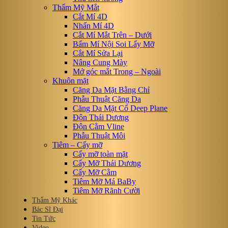
Thẩm Mỹ Mắt
Cắt Mí 4D
Nhấn Mí 4D
Cắt Mí Mắt Trên – Dưới
Bấm Mí Nội Soi Lấy Mỡ
Cắt Mí Sửa Lại
Nâng Cung Mày
Mở góc mắt Trong – Ngoài
Khuôn mặt
Căng Da Mặt Bằng Chỉ
Phẫu Thuật Căng Da
Căng Da Mặt Cổ Deep Plane
Độn Thái Dương
Độn Cằm Vline
Phẫu Thuật Môi
Tiêm – Cấy mỡ
Cấy mỡ toàn mặt
Cấy Mỡ Thái Dương
Cấy Mỡ Cằm
Tiêm Mỡ Má BaBy
Tiêm Mỡ Rãnh Cười
Thẩm Mỹ Khác
Bác Sĩ Đại
Tin Tức
Video