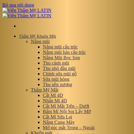
Bỏ qua nội dung
Thẩm Mỹ Khuôn Mặt
Nâng mũi
Nâng mũi cấu trúc
Nâng mũi bán cấu trúc
Nâng Mũi Bọc Sụn
Thu cánh mũi
Thu nhỏ đầu mũi
Chỉnh sửa mũi gồ
Sửa mũi hỏng
Thu nền xương
Thẩm Mỹ Mắt
Cắt Mí 4D
Nhấn Mí 4D
Cắt Mí Mắt Trên – Dưới
Bấm Mí Nội Soi Lấy Mỡ
Cắt Mí Sửa Lại
Nâng Cung Mày
Mở góc mắt Trong – Ngoài
Khuôn mặt