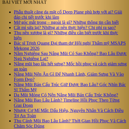
BÀI VIẾT MỚI NHẤT
Phẫu thuật căng da mặt cổ Deep Plane phù hợp với ai? Giải
đáp chi tiết trước khi làm
Mở góc mắt trong – ngoài là gì? Những thông tin cần biết
Cắt mí sửa lại? Những ai nên thực hiện? Chi phí ra sao?
Thu nền xương là gì? Những điều cần biết trước khi thực
hiện
Bác sĩ Trịnh Quang Đại tham dự Hội nghị Thẩm mỹ MSAPS
Mekong 2026
Nằm Nghiêng Sau Nâng Mũi Có Sao Không? Bao Lâu Được
Ngủ Nghiêng Lại?
Nâng mũi bao lâu hết sưng? Mốc hồi phục và cách giảm sưng
an toàn
Nâng Mũi Nên Ăn Gì Để Nhanh Lành, Giảm Sưng Và Vào
Form Đẹp?
Nâng Mũi Bán Cấu Trúc Giữ Được Bao Lâu? Góc Nhìn Bác
Sĩ Thẩm Mỹ
Da Mũi Mỏng Có Nên Nâng Mũi Bán Cấu Trúc Không?
Nâng Mũi Bao Lâu Lành? Timeline Hồi Phục Theo Từng
Giai Đoạn
Nhược Cơ Mí Mắt: Dấu Hiệu, Nguyên Nhân Và Cách Điều
Trị An Toàn
Thu Cánh Mũi Bao Lâu Lành? Thời Gian Hồi Phục Và Cách
Chăm Sóc Đúng