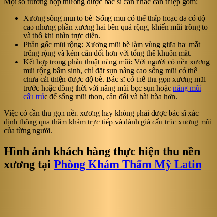
Một số trường hợp thường được bác sĩ cân nhắc can thiệp gồm:
Xương sống mũi to bè: Sống mũi có thể thấp hoặc đã có độ
cao nhưng phần xương hai bên quá rộng, khiến mũi trông to
và thô khi nhìn trực diện.
Phần gốc mũi rộng: Xương mũi bè làm vùng giữa hai mắt
trông rộng và kém cân đối hơn với tổng thể khuôn mặt.
Kết hợp trong phẫu thuật nâng mũi: Với người có nền xương
mũi rộng bẩm sinh, chỉ đặt sụn nâng cao sống mũi có thể
chưa cải thiện được độ bè. Bác sĩ có thể thu gọn xương mũi
trước hoặc đồng thời với nâng mũi bọc sụn hoặc
nâng mũi
cấu trú
c để sống mũi thon, cân đối và hài hòa hơn.
Việc có cần thu gọn nền xương hay không phải được bác sĩ xác
định thông qua thăm khám trực tiếp và đánh giá cấu trúc xương mũi
của từng người.
Hình ảnh khách hàng thực hiện thu nền
xương tại
Phòng Khám Thẩm Mỹ Latin