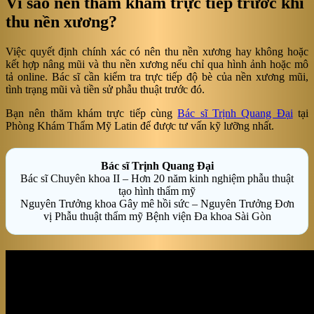
Vì sao nên thăm khám trực tiếp trước khi
thu nền xương?
Việc quyết định chính xác có nên thu nền xương hay không hoặc
kết hợp nâng mũi và thu nền xương nếu chỉ qua hình ảnh hoặc mô
tả online. Bác sĩ cần kiểm tra trực tiếp độ bè của nền xương mũi,
tình trạng mũi và tiền sử phẫu thuật trước đó.
Bạn nên thăm khám trực tiếp cùng
Bác sĩ Trịnh Quang Đại
tại
Phòng Khám Thẩm Mỹ Latin để được tư vấn kỹ lưỡng nhất.
Bác sĩ Trịnh Quang Đại
Bác sĩ Chuyên khoa II – Hơn 20 năm kinh nghiệm phẫu thuật
tạo hình thẩm mỹ
Nguyên Trưởng khoa Gây mê hồi sức – Nguyên Trưởng Đơn
vị Phẫu thuật thẩm mỹ Bệnh viện Đa khoa Sài Gòn