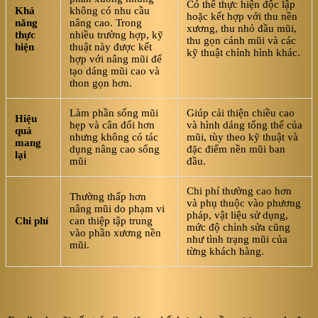
Có thể thực hiện độc lập
Khả
không có nhu cầu
hoặc kết hợp với thu nền
năng
nâng cao. Trong
xương, thu nhỏ đầu mũi,
thực
nhiều trường hợp, kỹ
thu gọn cánh mũi và các
hiện
thuật này được kết
kỹ thuật chỉnh hình khác.
hợp với nâng mũi để
tạo dáng mũi cao và
thon gọn hơn.
Làm phần sống mũi
Giúp cải thiện chiều cao
Hiệu
hẹp và cân đối hơn
và hình dáng tổng thể của
quả
nhưng không có tác
mũi, tùy theo kỹ thuật và
mang
dụng nâng cao sống
đặc điểm nền mũi ban
lại
mũi
đầu.
Chi phí thường cao hơn
Thường thấp hơn
và phụ thuộc vào phương
nâng mũi do phạm vi
pháp, vật liệu sử dụng,
Chi phí
can thiệp tập trung
mức độ chỉnh sửa cũng
vào phần xương nền
như tình trạng mũi của
mũi.
từng khách hàng.