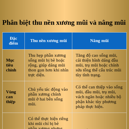
Phân biệt thu nền xương mũi và nâng mũi
Đặc
Thu nền xương mũi
Nâng mũi
điểm
Thu hẹp phần xương
Tăng độ cao sống mũi,
Mục
sống mũi bị bè hoặc
cải thiện hình dáng đầu
tiêu
rộng, giúp dáng mũi
mũi, trụ mũi hoặc chỉnh
chính
thon gọn hơn khi nhìn
sửa tổng thể cấu trúc mũi
trực diện.
tùy tình trạng.
Có thể can thiệp vào sống
Chủ yếu tác động vào
Vùng
mũi, đầu mũi, trụ mũi,
phần xương chính
can
vách ngăn hoặc nhiều bộ
mũi ở hai bên sống
thiệp
phận khác tùy phương
mũi.
pháp thực hiện.
Có thể thực hiện riêng
khi mũi chỉ bị bè
phần xương nhưng