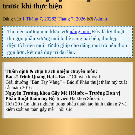
trước khi thực hiện
Đăng vào
1 Tháng 7, 2026
2 Tháng 7, 2026
bởi
Admin
Thu nền xương mũi khác với
nâng mũi.
Đây là kỹ thuật
thu gọn phần xương mũi bị bè sang hai bên, thu hẹp
diện tích nền mũi. Từ đó giúp cho dáng mũi trở nên thon
gọn hơn, kết quả duy trì dài lâu.
Thẩm định & chịu trách nhiệm chuyên môn:
Bác sĩ Trịnh Quang Đại
– Bác sĩ Chuyên khoa II
Giải thưởng “Bàn Tay Vàng” – Bác sĩ Phẫu thuật thẩm mỹ xuất
sắc năm 2016
Nguyên Trưởng khoa Gây Mê Hồi sức
–
Trưởng Đơn vị
Phẫu thuật thẩm mỹ
Bệnh viện Đa khoa Sài Gòn
Hơn 20 năm kinh nghiệm trong phẫu thuật tạo hình thẩm mỹ và
kiểm soát an toàn gây mê – hồi sức.