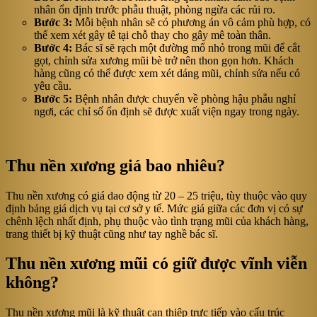
nhân ổn định trước phẫu thuật, phòng ngừa các rủi ro.
Bước 3:
Mỗi bệnh nhân sẽ có phương án vô cảm phù hợp, có
thể xem xét gây tê tại chỗ thay cho gây mê toàn thân.
Bước 4:
Bác sĩ sẽ rạch một đường mổ nhỏ trong mũi để cắt
gọt, chỉnh sửa xương mũi bè trở nên thon gọn hơn. Khách
hàng cũng có thể được xem xét dáng mũi, chỉnh sửa nếu có
yêu cầu.
Bước 5:
Bệnh nhân được chuyển về phòng hậu phẫu nghỉ
ngơi, các chỉ số ổn định sẽ được xuất viện ngay trong ngày.
Thu nền xương giá bao nhiêu?
Thu nền xương có giá dao động từ 20 – 25 triệu, tùy thuộc vào quy
định bảng giá dịch vụ tại cơ sở y tế. Mức giá giữa các đơn vị có sự
chênh lệch nhất định, phụ thuộc vào tình trạng mũi của khách hàng,
trang thiết bị kỹ thuật cũng như tay nghề bác sĩ.
Thu nền xương mũi có giữ được vĩnh viễn
không?
Thu nền xương mũi là kỹ thuật can thiệp trực tiếp vào cấu trúc