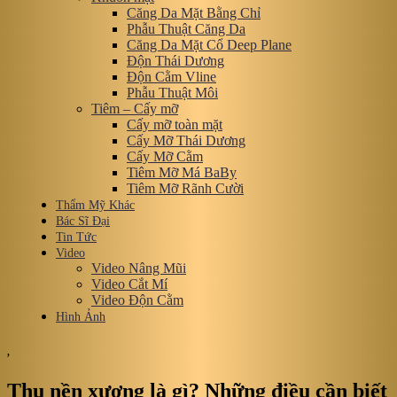
Căng Da Mặt Bằng Chỉ
Phẫu Thuật Căng Da
Căng Da Mặt Cổ Deep Plane
Độn Thái Dương
Độn Cằm Vline
Phẫu Thuật Môi
Tiêm – Cấy mỡ
Cấy mỡ toàn mặt
Cấy Mỡ Thái Dương
Cấy Mỡ Cằm
Tiêm Mỡ Má BaBy
Tiêm Mỡ Rãnh Cười
Thẩm Mỹ Khác
Bác Sĩ Đại
Tin Tức
Video
Video Nâng Mũi
Video Cắt Mí
Video Độn Cằm
Hình Ảnh
,
Thu nền xương là gì? Những điều cần biết