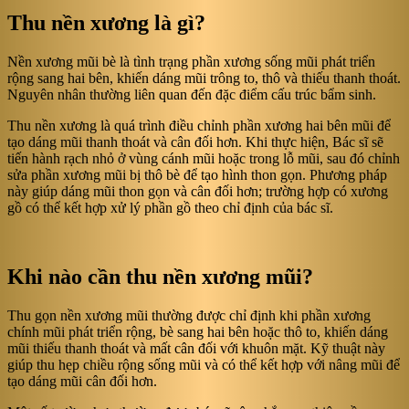
Thu nền xương là gì?
Nền xương mũi bè là tình trạng phần xương sống mũi phát triển
rộng sang hai bên, khiến dáng mũi trông to, thô và thiếu thanh thoát.
Nguyên nhân thường liên quan đến đặc điểm cấu trúc bẩm sinh.
Thu nền xương là quá trình điều chỉnh phần xương hai bên mũi để
tạo dáng mũi thanh thoát và cân đối hơn. Khi thực hiện, Bác sĩ sẽ
tiến hành rạch nhỏ ở vùng cánh mũi hoặc trong lỗ mũi, sau đó chỉnh
sửa phần xương mũi bị thô bè để tạo hình thon gọn. Phương pháp
này giúp dáng mũi thon gọn và cân đối hơn; trường hợp có xương
gồ có thể kết hợp xử lý phần gồ theo chỉ định của bác sĩ.
Khi nào cần thu nền xương mũi?
Thu gọn nền xương mũi thường được chỉ định khi phần xương
chính mũi phát triển rộng, bè sang hai bên hoặc thô to, khiến dáng
mũi thiếu thanh thoát và mất cân đối với khuôn mặt. Kỹ thuật này
giúp thu hẹp chiều rộng sống mũi và có thể kết hợp với nâng mũi để
tạo dáng mũi cân đối hơn.