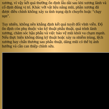
xương, vì vậy kết quả thường ổn định lâu dài sau khi xương lành và
cố định đúng vị trí. Khác với vật liệu nâng mũi, phần xương đã
được điều chỉnh không xảy ra tình trạng dịch chuyển hoặc “chạy
sụn”.
Tuy nhiên, không nên khẳng định kết quả tuyệt đối vĩnh viễn. Độ
ổn định còn phụ thuộc vào kỹ thuật phẫu thuật, quá trình lành
xương, chăm sóc hậu phẫu và việc bảo vệ mũi khỏi va chạm mạnh.
Nếu thực hiện không đúng kỹ thuật hoặc xảy ra nhiễm trùng, lệch
xương hay chấn thương sau phẫu thuật, dáng mũi có thể bị ảnh
hưởng và cần can thiệp chỉnh sửa.