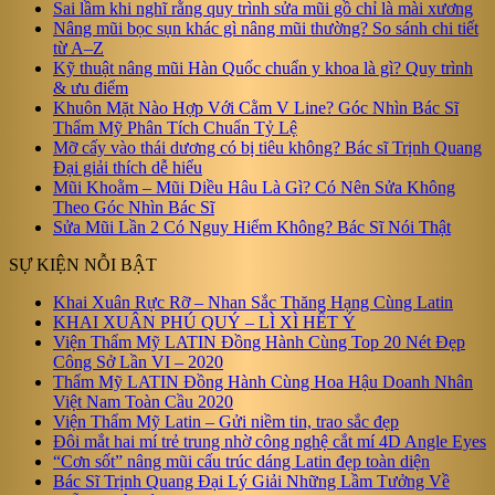
Sai lầm khi nghĩ rằng quy trình sửa mũi gồ chỉ là mài xương
Nâng mũi bọc sụn khác gì nâng mũi thường? So sánh chi tiết
từ A–Z
Kỹ thuật nâng mũi Hàn Quốc chuẩn y khoa là gì? Quy trình
& ưu điểm
Khuôn Mặt Nào Hợp Với Cằm V Line? Góc Nhìn Bác Sĩ
Thẩm Mỹ Phân Tích Chuẩn Tỷ Lệ
Mỡ cấy vào thái dương có bị tiêu không? Bác sĩ Trịnh Quang
Đại giải thích dễ hiểu
Mũi Khoằm – Mũi Diều Hâu Là Gì? Có Nên Sửa Không
Theo Góc Nhìn Bác Sĩ
Sửa Mũi Lần 2 Có Nguy Hiểm Không? Bác Sĩ Nói Thật
SỰ KIỆN NỖI BẬT
Khai Xuân Rực Rỡ – Nhan Sắc Thăng Hạng Cùng Latin
KHAI XUÂN PHÚ QUÝ – LÌ XÌ HẾT Ý
Viện Thẩm Mỹ LATIN Đồng Hành Cùng Top 20 Nét Đẹp
Công Sở Lần VI – 2020
Thẩm Mỹ LATIN Đồng Hành Cùng Hoa Hậu Doanh Nhân
Việt Nam Toàn Cầu 2020
Viện Thẩm Mỹ Latin – Gửi niềm tin, trao sắc đẹp
Đôi mắt hai mí trẻ trung nhờ công nghệ cắt mí 4D Angle Eyes
“Cơn sốt” nâng mũi cấu trúc dáng Latin đẹp toàn diện
Bác Sĩ Trịnh Quang Đại Lý Giải Những Lầm Tưởng Về