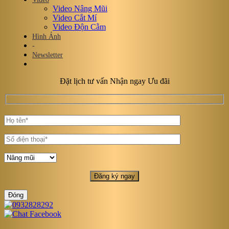
Video Nâng Mũi
Video Cắt Mí
Video Độn Cằm
Hình Ảnh
-
Newsletter
Đặt lịch tư vấn Nhận ngay Ưu đãi
Đóng