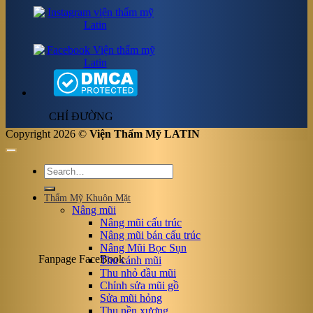
CHỈ ĐƯỜNG
Copyright 2026 ©
Viện Thẩm Mỹ LATIN
Thẩm Mỹ Khuôn Mặt
Nâng mũi
Nâng mũi cấu trúc
Nâng mũi bán cấu trúc
Nâng Mũi Bọc Sụn
Fanpage FaceBook
Thu cánh mũi
Thu nhỏ đầu mũi
Chỉnh sửa mũi gồ
Sửa mũi hỏng
Thu nền xương