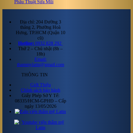
Phẫu Thuật Sửa Mũi
Địa chỉ: 204 Đường 3
tháng 2, Phường Hoà
Hưng, TP.HCM (Quận 10
cũ)
Hotline:
0932 828 292
Thứ 2 – Chủ nhật (8h –
18h)
Email:
thammylatin@gmail.com
THÔNG TIN
Giới Thiệu
Chính sách bảo hành
Giấy Phép Sở Y Tế:
08335/HCM-GPHĐ – Cấp
ngày 13/05/2026