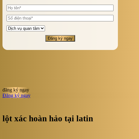
đăng ký ngay
Đăng ký ngay
lột xác hoàn hảo tại latin