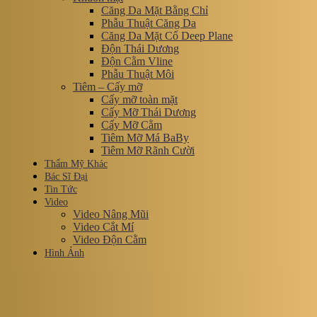
Căng Da Mặt Bằng Chỉ
Phẫu Thuật Căng Da
Căng Da Mặt Cổ Deep Plane
Độn Thái Dương
Độn Cằm Vline
Phẫu Thuật Môi
Tiêm – Cấy mỡ
Cấy mỡ toàn mặt
Cấy Mỡ Thái Dương
Cấy Mỡ Cằm
Tiêm Mỡ Má BaBy
Tiêm Mỡ Rãnh Cười
Thẩm Mỹ Khác
Bác Sĩ Đại
Tin Tức
Video
Video Nâng Mũi
Video Cắt Mí
Video Độn Cằm
Hình Ảnh