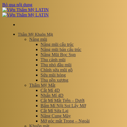
Bỏ qua nội dung
Thẩm Mỹ Khuôn Mặt
Nâng mũi
Nâng mũi cấu trúc
Nâng mũi bán cấu trúc
Nâng Mũi Bọc Sụn
Thu cánh mũi
Thu nhỏ đầu mũi
Chỉnh sửa mũi gồ
Sửa mũi hỏng
Thu nền xương
Thẩm Mỹ Mắt
Cắt Mí 4D
Nhấn Mí 4D
Cắt Mí Mắt Trên – Dưới
Bấm Mí Nội Soi Lấy Mỡ
Cắt Mí Sửa Lại
Nâng Cung Mày
Mở góc mắt Trong – Ngoài
Khuôn mặt