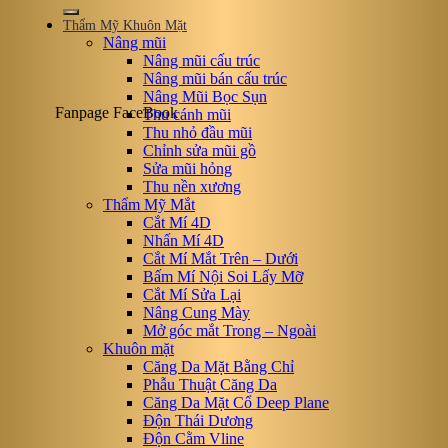
Thẩm Mỹ Khuôn Mặt
Nâng mũi
Nâng mũi cấu trúc
Nâng mũi bán cấu trúc
Nâng Mũi Bọc Sụn
Fanpage FaceBook
Thu cánh mũi
Thu nhỏ đầu mũi
Chỉnh sửa mũi gồ
Sửa mũi hỏng
Thu nền xương
Thẩm Mỹ Mắt
Cắt Mí 4D
Nhấn Mí 4D
Cắt Mí Mắt Trên – Dưới
Bấm Mí Nội Soi Lấy Mỡ
Cắt Mí Sửa Lại
Nâng Cung Mày
Mở góc mắt Trong – Ngoài
Khuôn mặt
Căng Da Mặt Bằng Chỉ
Phẫu Thuật Căng Da
Căng Da Mặt Cổ Deep Plane
Độn Thái Dương
Độn Cằm Vline