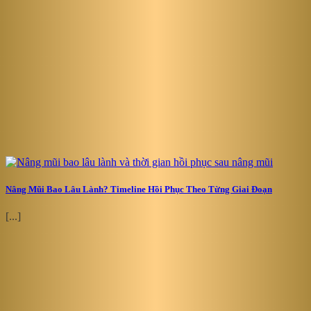
Nâng Mũi Bao Lâu Lành? Timeline Hồi Phục Theo Từng Giai Đoạn
[...]