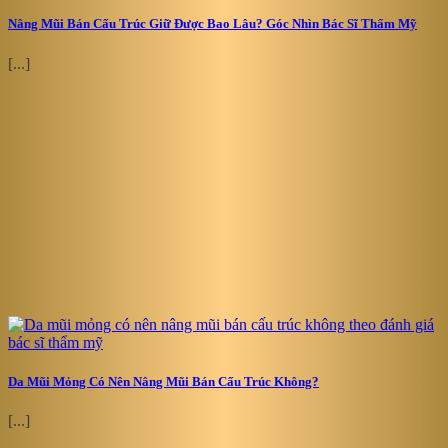
Nâng Mũi Bán Cấu Trúc Giữ Được Bao Lâu? Góc Nhìn Bác Sĩ Thẩm Mỹ
[...]
Da Mũi Mỏng Có Nên Nâng Mũi Bán Cấu Trúc Không?
[...]