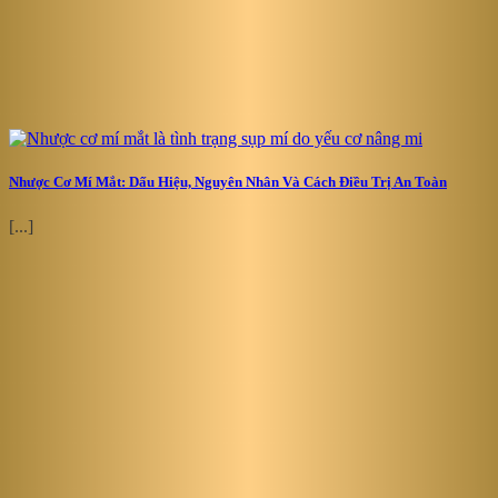
Nhược Cơ Mí Mắt: Dấu Hiệu, Nguyên Nhân Và Cách Điều Trị An Toàn
[...]