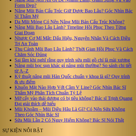
Form Đẹp?
Nâng Mũi Bán Cấu Trúc Giữ Được Bao Lâu? Góc Nhìn Bác
Sĩ Thẩm Mỹ
Da Mũi Mỏng Có Nên Nâng Mũi Bán Cấu Trúc Không?
Nâng Mũi Bao Lâu Lành? Timeline Hồi Phục Theo Từng
Giai Đoạn
Nhược Cơ Mí Mắt: Dấu Hiệu, Nguyên Nhân Và Cách Điều
Trị An Toàn
Thu Cánh Mũi Bao Lâu Lành? Thời Gian Hồi Phục Và Cách
Chăm Sóc Đúng
Sai lầm khi nghĩ rằng quy trình sửa mũi gồ chỉ là mài xương
Nâng mũi bọc sụn khác gì nâng mũi thường? So sánh chi tiết
từ A–Z
Kỹ thuật nâng mũi Hàn Quốc chuẩn y khoa là gì? Quy trình
& ưu điểm
Khuôn Mặt Nào Hợp Với Cằm V Line? Góc Nhìn Bác Sĩ
Thẩm Mỹ Phân Tích Chuẩn Tỷ Lệ
Mỡ cấy vào thái dương có bị tiêu không? Bác sĩ Trịnh Quang
Đại giải thích dễ hiểu
Mũi Khoằm – Mũi Diều Hâu Là Gì? Có Nên Sửa Không
Theo Góc Nhìn Bác Sĩ
Sửa Mũi Lần 2 Có Nguy Hiểm Không? Bác Sĩ Nói Thật
SỰ KIỆN NỖI BẬT