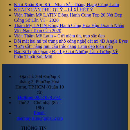
Khai Xuân Rực Rỡ – Nhan Sắc Thăng Hạng Cùng Latin
KHAI XUÂN PHÚ QUÝ – LÌ XÌ HẾT Ý
Viện Thẩm Mỹ LATIN Đồng Hành Cùng Top 20 Nét Đẹp
Công Sở Lần VI – 2020
Thẩm Mỹ LATIN Đồng Hành Cùng Hoa Hậu Doanh Nhân
Việt Nam Toàn Cầu 2020
Viện Thẩm Mỹ Latin – Gửi niềm tin, trao sắc đẹp
Đôi mắt hai mí trẻ trung nhờ công nghệ cắt mí 4D Angle Eyes
“Cơn sốt” nâng mũi cấu trúc dáng Latin đẹp toàn diện
Bác Sĩ Trịnh Quang Đại Lý Giải Những Lầm Tưởng Về
Phẫu Thuật Sửa Mũi
Địa chỉ: 204 Đường 3
tháng 2, Phường Hoà
Hưng, TP.HCM (Quận 10
cũ)
Hotline:
0932 828 292
Thứ 2 – Chủ nhật (8h –
18h)
Email:
thammylatin@gmail.com
THÔNG TIN