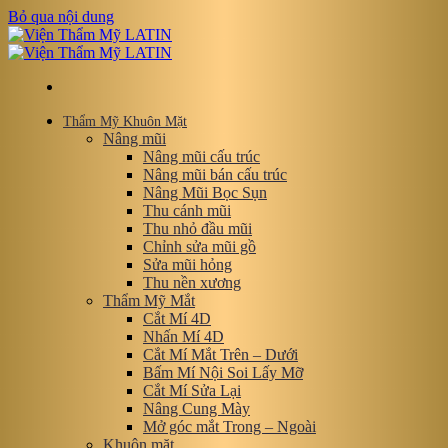
Bỏ qua nội dung
Thẩm Mỹ Khuôn Mặt
Nâng mũi
Nâng mũi cấu trúc
Nâng mũi bán cấu trúc
Nâng Mũi Bọc Sụn
Thu cánh mũi
Thu nhỏ đầu mũi
Chỉnh sửa mũi gồ
Sửa mũi hỏng
Thu nền xương
Thẩm Mỹ Mắt
Cắt Mí 4D
Nhấn Mí 4D
Cắt Mí Mắt Trên – Dưới
Bấm Mí Nội Soi Lấy Mỡ
Cắt Mí Sửa Lại
Nâng Cung Mày
Mở góc mắt Trong – Ngoài
Khuôn mặt