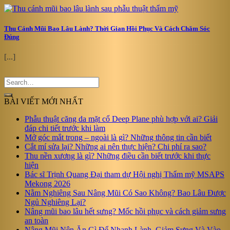
Thu Cánh Mũi Bao Lâu Lành? Thời Gian Hồi Phục Và Cách Chăm Sóc
Đúng
[...]
BÀI VIẾT MỚI NHẤT
Phẫu thuật căng da mặt cổ Deep Plane phù hợp với ai? Giải
đáp chi tiết trước khi làm
Mở góc mắt trong – ngoài là gì? Những thông tin cần biết
Cắt mí sửa lại? Những ai nên thực hiện? Chi phí ra sao?
Thu nền xương là gì? Những điều cần biết trước khi thực
hiện
Bác sĩ Trịnh Quang Đại tham dự Hội nghị Thẩm mỹ MSAPS
Mekong 2026
Nằm Nghiêng Sau Nâng Mũi Có Sao Không? Bao Lâu Được
Ngủ Nghiêng Lại?
Nâng mũi bao lâu hết sưng? Mốc hồi phục và cách giảm sưng
an toàn
Nâng Mũi Nên Ăn Gì Để Nhanh Lành, Giảm Sưng Và Vào