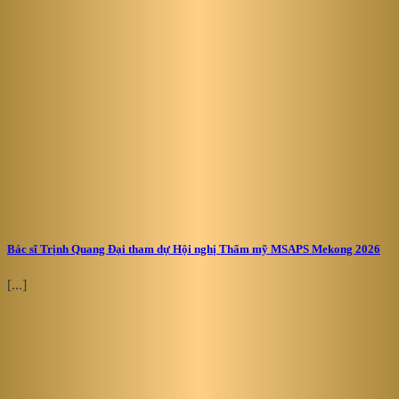
Bác sĩ Trịnh Quang Đại tham dự Hội nghị Thẩm mỹ MSAPS Mekong 2026
[...]