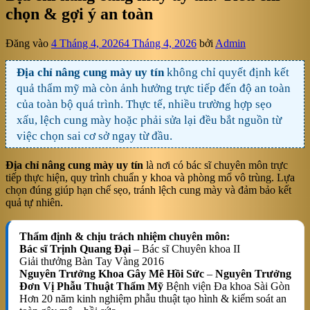
chọn & gợi ý an toàn
Đăng vào
4 Tháng 4, 2026
4 Tháng 4, 2026
bởi
Admin
Địa chỉ nâng cung mày uy tín
không chỉ quyết định kết
quả thẩm mỹ mà còn ảnh hưởng trực tiếp đến độ an toàn
của toàn bộ quá trình. Thực tế, nhiều trường hợp sẹo
xấu, lệch cung mày hoặc phải sửa lại đều bắt nguồn từ
việc chọn sai cơ sở ngay từ đầu.
Địa chỉ nâng cung mày uy tín
là nơi có bác sĩ chuyên môn trực
tiếp thực hiện, quy trình chuẩn y khoa và phòng mổ vô trùng. Lựa
chọn đúng giúp hạn chế sẹo, tránh lệch cung mày và đảm bảo kết
quả tự nhiên.
Thẩm định & chịu trách nhiệm chuyên môn:
Bác sĩ Trịnh Quang Đại
– Bác sĩ Chuyên khoa II
Giải thưởng Bàn Tay Vàng 2016
Nguyên Trưởng Khoa Gây Mê Hồi Sức
–
Nguyên Trưởng
Đơn Vị Phẫu Thuật Thẩm Mỹ
Bệnh viện Đa khoa Sài Gòn
Hơn 20 năm kinh nghiệm phẫu thuật tạo hình & kiểm soát an