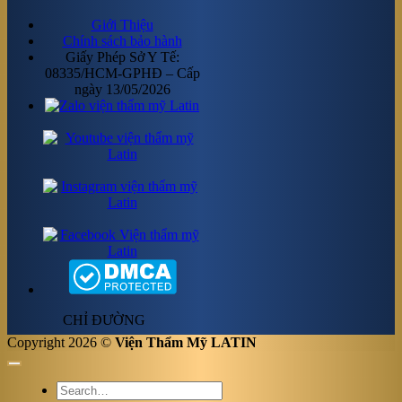
Giới Thiệu
Chính sách bảo hành
Giấy Phép Sở Y Tế:
08335/HCM-GPHĐ – Cấp
ngày 13/05/2026
CHỈ ĐƯỜNG
Copyright 2026 ©
Viện Thẩm Mỹ LATIN