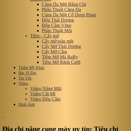
Căng Da Mặt Bằng Chỉ
Phẫu Thuật Căng Da
Căng Da Mặt Cổ Deep Plane
Độn Thái Dương
Độn Cằm Vline
Phẫu Thuật Môi
Tiêm – Cấy mỡ
Cấy mỡ toàn mặt
Cấy Mỡ Thái Dương
Cấy Mỡ Cằm
Tiêm Mỡ Má BaBy
Tiêm Mỡ Rãnh Cười
Thẩm Mỹ Khác
Bác Sĩ Đại
Tin Tức
Video
Video Nâng Mũi
Video Cắt Mí
Video Độn Cằm
Hình Ảnh
,
Địa chỉ nâng cung mày uy tín: Tiêu chí