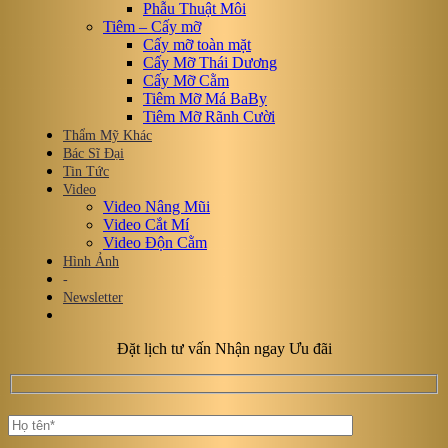
Phẫu Thuật Môi
Tiêm – Cấy mỡ
Cấy mỡ toàn mặt
Cấy Mỡ Thái Dương
Cấy Mỡ Cằm
Tiêm Mỡ Má BaBy
Tiêm Mỡ Rãnh Cười
Thẩm Mỹ Khác
Bác Sĩ Đại
Tin Tức
Video
Video Nâng Mũi
Video Cắt Mí
Video Độn Cằm
Hình Ảnh
-
Newsletter
Đặt lịch tư vấn Nhận ngay Ưu đãi