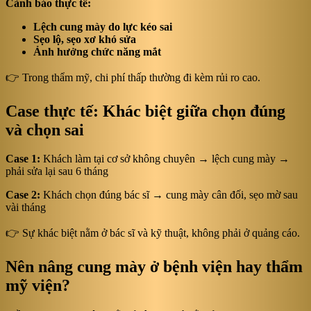
Cảnh báo thực tế:
Lệch cung mày do lực kéo sai
Sẹo lộ, sẹo xơ khó sửa
Ảnh hưởng chức năng mắt
👉 Trong thẩm mỹ, chi phí thấp thường đi kèm rủi ro cao.
Case thực tế: Khác biệt giữa chọn đúng
và chọn sai
Case 1:
Khách làm tại cơ sở không chuyên → lệch cung mày →
phải sửa lại sau 6 tháng
Case 2:
Khách chọn đúng bác sĩ → cung mày cân đối, sẹo mờ sau
vài tháng
👉 Sự khác biệt nằm ở bác sĩ và kỹ thuật, không phải ở quảng cáo.
Nên nâng cung mày ở bệnh viện hay thẩm
mỹ viện?