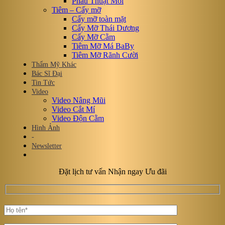
Phẫu Thuật Môi
Tiêm – Cấy mỡ
Cấy mỡ toàn mặt
Cấy Mỡ Thái Dương
Cấy Mỡ Cằm
Tiêm Mỡ Má BaBy
Tiêm Mỡ Rãnh Cười
Thẩm Mỹ Khác
Bác Sĩ Đại
Tin Tức
Video
Video Nâng Mũi
Video Cắt Mí
Video Độn Cằm
Hình Ảnh
-
Newsletter
Đặt lịch tư vấn Nhận ngay Ưu đãi