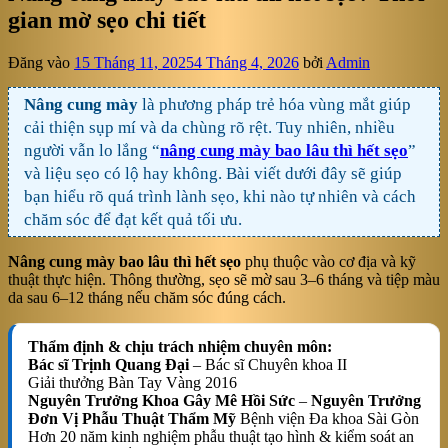
gian mờ sẹo chi tiết
Đăng vào
15 Tháng 11, 2025
4 Tháng 4, 2026
bởi
Admin
Nâng cung mày
là phương pháp trẻ hóa vùng mắt giúp
cải thiện sụp mí và da chùng rõ rệt. Tuy nhiên, nhiều
người vẫn lo lắng “
nâng cung mày bao lâu thì hết sẹo
”
và liệu sẹo có lộ hay không. Bài viết dưới đây sẽ giúp
bạn hiểu rõ quá trình lành sẹo, khi nào tự nhiên và cách
chăm sóc để đạt kết quả tối ưu.
Nâng cung mày bao lâu thì hết sẹo
phụ thuộc vào cơ địa và kỹ
thuật thực hiện. Thông thường, sẹo sẽ mờ sau 3–6 tháng và tiệp màu
da sau 6–12 tháng nếu chăm sóc đúng cách.
Thẩm định & chịu trách nhiệm chuyên môn:
Bác sĩ Trịnh Quang Đại
– Bác sĩ Chuyên khoa II
Giải thưởng Bàn Tay Vàng 2016
Nguyên Trưởng Khoa Gây Mê Hồi Sức
–
Nguyên Trưởng
Đơn Vị Phẫu Thuật Thẩm Mỹ
Bệnh viện Đa khoa Sài Gòn
Hơn 20 năm kinh nghiệm phẫu thuật tạo hình & kiểm soát an