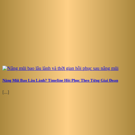
Nâng Mũi Bao Lâu Lành? Timeline Hồi Phục Theo Từng Giai Đoạn
[...]