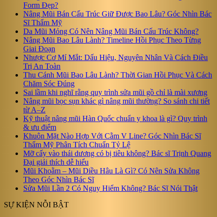
Form Đẹp?
Nâng Mũi Bán Cấu Trúc Giữ Được Bao Lâu? Góc Nhìn Bác
Sĩ Thẩm Mỹ
Da Mũi Mỏng Có Nên Nâng Mũi Bán Cấu Trúc Không?
Nâng Mũi Bao Lâu Lành? Timeline Hồi Phục Theo Từng
Giai Đoạn
Nhược Cơ Mí Mắt: Dấu Hiệu, Nguyên Nhân Và Cách Điều
Trị An Toàn
Thu Cánh Mũi Bao Lâu Lành? Thời Gian Hồi Phục Và Cách
Chăm Sóc Đúng
Sai lầm khi nghĩ rằng quy trình sửa mũi gồ chỉ là mài xương
Nâng mũi bọc sụn khác gì nâng mũi thường? So sánh chi tiết
từ A–Z
Kỹ thuật nâng mũi Hàn Quốc chuẩn y khoa là gì? Quy trình
& ưu điểm
Khuôn Mặt Nào Hợp Với Cằm V Line? Góc Nhìn Bác Sĩ
Thẩm Mỹ Phân Tích Chuẩn Tỷ Lệ
Mỡ cấy vào thái dương có bị tiêu không? Bác sĩ Trịnh Quang
Đại giải thích dễ hiểu
Mũi Khoằm – Mũi Diều Hâu Là Gì? Có Nên Sửa Không
Theo Góc Nhìn Bác Sĩ
Sửa Mũi Lần 2 Có Nguy Hiểm Không? Bác Sĩ Nói Thật
SỰ KIỆN NỖI BẬT