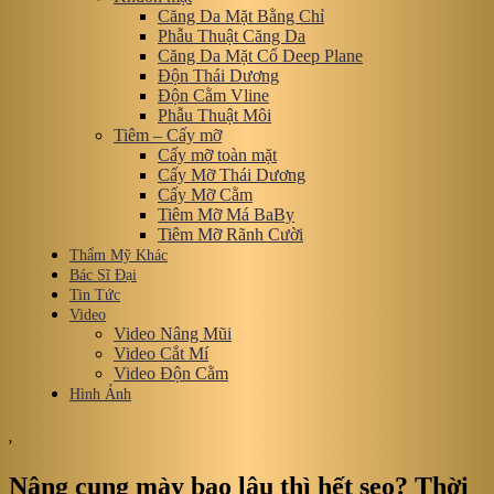
Căng Da Mặt Bằng Chỉ
Phẫu Thuật Căng Da
Căng Da Mặt Cổ Deep Plane
Độn Thái Dương
Độn Cằm Vline
Phẫu Thuật Môi
Tiêm – Cấy mỡ
Cấy mỡ toàn mặt
Cấy Mỡ Thái Dương
Cấy Mỡ Cằm
Tiêm Mỡ Má BaBy
Tiêm Mỡ Rãnh Cười
Thẩm Mỹ Khác
Bác Sĩ Đại
Tin Tức
Video
Video Nâng Mũi
Video Cắt Mí
Video Độn Cằm
Hình Ảnh
,
Nâng cung mày bao lâu thì hết sẹo? Thời