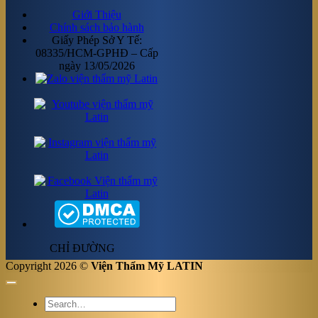
Giới Thiệu
Chính sách bảo hành
Giấy Phép Sở Y Tế:
08335/HCM-GPHĐ – Cấp
ngày 13/05/2026
CHỈ ĐƯỜNG
Copyright 2026 ©
Viện Thẩm Mỹ LATIN