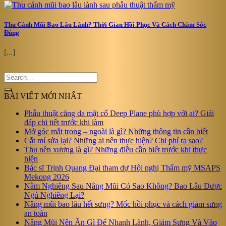
Thu Cánh Mũi Bao Lâu Lành? Thời Gian Hồi Phục Và Cách Chăm Sóc
Đúng
[...]
BÀI VIẾT MỚI NHẤT
Phẫu thuật căng da mặt cổ Deep Plane phù hợp với ai? Giải
đáp chi tiết trước khi làm
Mở góc mắt trong – ngoài là gì? Những thông tin cần biết
Cắt mí sửa lại? Những ai nên thực hiện? Chi phí ra sao?
Thu nền xương là gì? Những điều cần biết trước khi thực
hiện
Bác sĩ Trịnh Quang Đại tham dự Hội nghị Thẩm mỹ MSAPS
Mekong 2026
Nằm Nghiêng Sau Nâng Mũi Có Sao Không? Bao Lâu Được
Ngủ Nghiêng Lại?
Nâng mũi bao lâu hết sưng? Mốc hồi phục và cách giảm sưng
an toàn
Nâng Mũi Nên Ăn Gì Để Nhanh Lành, Giảm Sưng Và Vào