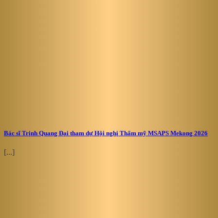
Bác sĩ Trịnh Quang Đại tham dự Hội nghị Thẩm mỹ MSAPS Mekong 2026
[...]