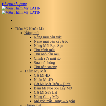
Bỏ qua nội dung
Thẩm Mỹ Khuôn Mặt
Nâng mũi
Nâng mũi cấu trúc
Nâng mũi bán cấu trúc
Nâng Mũi Bọc Sụn
Thu cánh mũi
Thu nhỏ đầu mũi
Chỉnh sửa mũi gồ
Sửa mũi hỏng
Thu nền xương
Thẩm Mỹ Mắt
Cắt Mí 4D
Nhấn Mí 4D
Cắt Mí Mắt Trên – Dưới
Bấm Mí Nội Soi Lấy Mỡ
Cắt Mí Sửa Lại
Nâng Cung Mày
Mở góc mắt Trong – Ngoài
Khuôn mặt