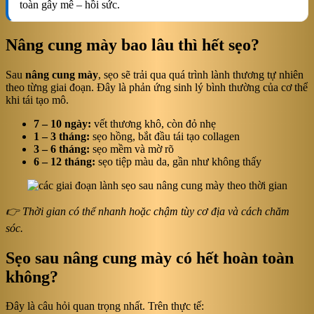
toàn gây mê – hồi sức.
Nâng cung mày bao lâu thì hết sẹo?
Sau
nâng cung mày
, sẹo sẽ trải qua quá trình lành thương tự nhiên
theo từng giai đoạn. Đây là phản ứng sinh lý bình thường của cơ thể
khi tái tạo mô.
7 – 10 ngày:
vết thương khô, còn đỏ nhẹ
1 – 3 tháng:
sẹo hồng, bắt đầu tái tạo collagen
3 – 6 tháng:
sẹo mềm và mờ rõ
6 – 12 tháng:
sẹo tiệp màu da, gần như không thấy
👉 Thời gian có thể nhanh hoặc chậm tùy cơ địa và cách chăm
sóc.
Sẹo sau nâng cung mày có hết hoàn toàn
không?
Đây là câu hỏi quan trọng nhất. Trên thực tế: