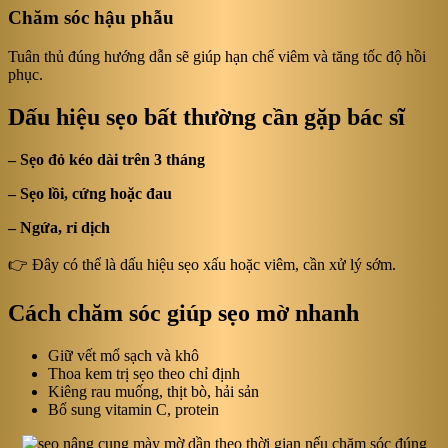
Chăm sóc hậu phẫu
Tuân thủ đúng hướng dẫn sẽ giúp hạn chế viêm và tăng tốc độ hồi
phục.
Dấu hiệu sẹo bất thường cần gặp bác sĩ
– Sẹo đỏ kéo dài trên 3 tháng
– Sẹo lồi, cứng hoặc đau
– Ngứa, rỉ dịch
👉 Đây có thể là dấu hiệu sẹo xấu hoặc viêm, cần xử lý sớm.
Cách chăm sóc giúp sẹo mờ nhanh
Giữ vết mổ sạch và khô
Thoa kem trị sẹo theo chỉ định
Kiêng rau muống, thịt bò, hải sản
Bổ sung vitamin C, protein