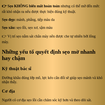
👉 Sẹo KHÔNG biến mất hoàn toàn
nhưng có thể mờ đến mức
rất khó nhận ra nếu được thực hiện đúng kỹ thuật.
Sẹo đẹp:
mảnh, phẳng, tiệp màu da
Sẹo xấu:
sẹo lồi, sẹo xơ, sậm màu
👉 Vị trí sẹo nằm sát chân mày nên được che tự nhiên bởi lông
mày.
Những yếu tố quyết định sẹo mờ nhanh
hay chậm
Kỹ thuật bác sĩ
Đường khâu đúng lớp mô, lực kéo cân đối sẽ giúp sẹo mảnh và khó
nhận thấy.
Cơ địa
Người có cơ địa sẹo lồi cần chăm sóc kỹ hơn và theo dõi sát.