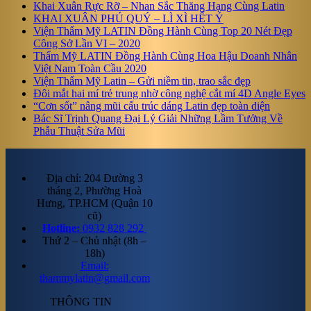
Khai Xuân Rực Rỡ – Nhan Sắc Thăng Hạng Cùng Latin
KHAI XUÂN PHÚ QUÝ – LÌ XÌ HẾT Ý
Viện Thẩm Mỹ LATIN Đồng Hành Cùng Top 20 Nét Đẹp
Công Sở Lần VI – 2020
Thẩm Mỹ LATIN Đồng Hành Cùng Hoa Hậu Doanh Nhân
Việt Nam Toàn Cầu 2020
Viện Thẩm Mỹ Latin – Gửi niềm tin, trao sắc đẹp
Đôi mắt hai mí trẻ trung nhờ công nghệ cắt mí 4D Angle Eyes
“Cơn sốt” nâng mũi cấu trúc dáng Latin đẹp toàn diện
Bác Sĩ Trịnh Quang Đại Lý Giải Những Lầm Tưởng Về
Phẫu Thuật Sửa Mũi
Địa chỉ: 204 Đường 3
tháng 2, Phường Hoà
Hưng, TP.HCM (Quận 10
cũ)
Hotline:
0932 828 292
Thứ 2 – Chủ nhật (8h –
18h)
Email:
thammylatin@gmail.com
THÔNG TIN