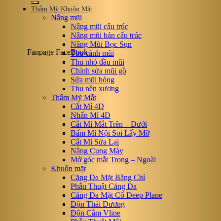
Thẩm Mỹ Khuôn Mặt
Nâng mũi
Nâng mũi cấu trúc
Nâng mũi bán cấu trúc
Nâng Mũi Bọc Sụn
Fanpage FaceBook
Thu cánh mũi
Thu nhỏ đầu mũi
Chỉnh sửa mũi gồ
Sửa mũi hỏng
Thu nền xương
Thẩm Mỹ Mắt
Cắt Mí 4D
Nhấn Mí 4D
Cắt Mí Mắt Trên – Dưới
Bấm Mí Nội Soi Lấy Mỡ
Cắt Mí Sửa Lại
Nâng Cung Mày
Mở góc mắt Trong – Ngoài
Khuôn mặt
Căng Da Mặt Bằng Chỉ
Phẫu Thuật Căng Da
Căng Da Mặt Cổ Deep Plane
Độn Thái Dương
Độn Cằm Vline