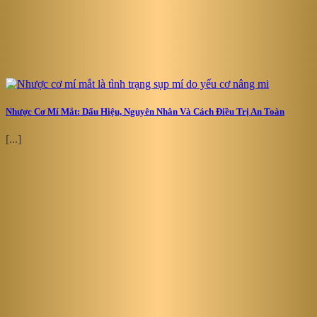
Nhược Cơ Mí Mắt: Dấu Hiệu, Nguyên Nhân Và Cách Điều Trị An Toàn
[...]