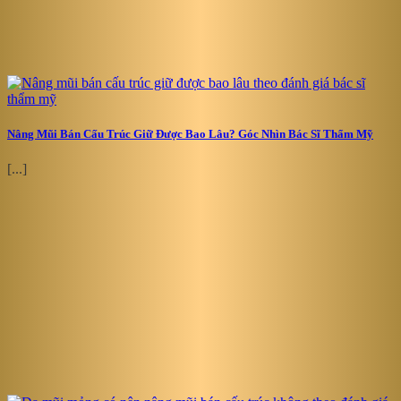
Nâng Mũi Bán Cấu Trúc Giữ Được Bao Lâu? Góc Nhìn Bác Sĩ Thẩm Mỹ
[...]