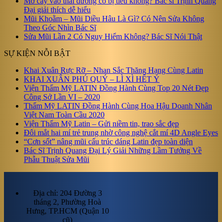
Mỡ cấy vào thái dương có bị tiêu không? Bác sĩ Trịnh Quang
Đại giải thích dễ hiểu
Mũi Khoằm – Mũi Diều Hâu Là Gì? Có Nên Sửa Không
Theo Góc Nhìn Bác Sĩ
Sửa Mũi Lần 2 Có Nguy Hiểm Không? Bác Sĩ Nói Thật
SỰ KIỆN NỖI BẬT
Khai Xuân Rực Rỡ – Nhan Sắc Thăng Hạng Cùng Latin
KHAI XUÂN PHÚ QUÝ – LÌ XÌ HẾT Ý
Viện Thẩm Mỹ LATIN Đồng Hành Cùng Top 20 Nét Đẹp
Công Sở Lần VI – 2020
Thẩm Mỹ LATIN Đồng Hành Cùng Hoa Hậu Doanh Nhân
Việt Nam Toàn Cầu 2020
Viện Thẩm Mỹ Latin – Gửi niềm tin, trao sắc đẹp
Đôi mắt hai mí trẻ trung nhờ công nghệ cắt mí 4D Angle Eyes
“Cơn sốt” nâng mũi cấu trúc dáng Latin đẹp toàn diện
Bác Sĩ Trịnh Quang Đại Lý Giải Những Lầm Tưởng Về
Phẫu Thuật Sửa Mũi
Địa chỉ: 204 Đường 3
tháng 2, Phường Hoà
Hưng, TP.HCM (Quận 10
cũ)