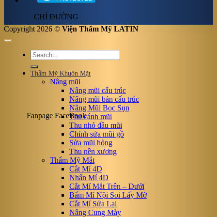
CHỈ ĐƯỜNG
Copyright 2026 ©
Viện Thẩm Mỹ LATIN
Thẩm Mỹ Khuôn Mặt
Nâng mũi
Nâng mũi cấu trúc
Nâng mũi bán cấu trúc
Nâng Mũi Bọc Sụn
Fanpage FaceBook
Thu cánh mũi
Thu nhỏ đầu mũi
Chỉnh sửa mũi gồ
Sửa mũi hỏng
Thu nền xương
Thẩm Mỹ Mắt
Cắt Mí 4D
Nhấn Mí 4D
Cắt Mí Mắt Trên – Dưới
Bấm Mí Nội Soi Lấy Mỡ
Cắt Mí Sửa Lại
Nâng Cung Mày