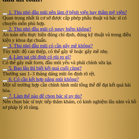
1. Thu nhỏ đầu mũi nên làm ở bệnh viện hay thẩm mỹ viện?
Quan trọng nhất là cơ sở được cấp phép phẫu thuật và bác sĩ có
chuyên môn phù hợp.
2. Thu nhỏ đầu mũi có nguy hiểm không?
An toàn nếu thực hiện đúng chỉ định, đúng kỹ thuật và trong điều
kiện y khoa đạt chuẩn.
3. Thu nhỏ đầu mũi có cần gây mê không?
Tùy mức độ can thiệp, có thể gây tê hoặc gây mê nhẹ.
4. Làm sai chỉ định có rủi ro gì?
Có thể gây mất form, đầu mũi yếu và phải chỉnh sửa lại.
5. Bao lâu thì biết kết quả cuối cùng?
Thường sau 1–3 tháng dáng mũi ổn định rõ rệt.
6. Có cần kết hợp nâng mũi không?
Một số trường hợp cần chỉnh hình mũi tổng thể để đạt kết quả hài
hòa.
7. Làm thế nào để chọn bác sĩ uy tín?
Nên chọn bác sĩ trực tiếp thăm khám, có kinh nghiệm lâu năm và hồ
sơ pháp lý rõ ràng.