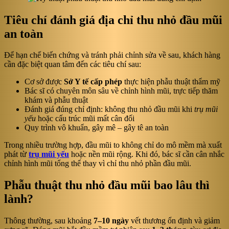
Tiêu chí đánh giá địa chỉ thu nhỏ đầu mũi
an toàn
Để hạn chế biến chứng và tránh phải chỉnh sửa về sau, khách hàng
cần đặc biệt quan tâm đến các tiêu chí sau:
Cơ sở được
Sở Y tế cấp phép
thực hiện phẫu thuật thẩm mỹ
Bác sĩ có chuyên môn sâu về chỉnh hình mũi, trực tiếp thăm
khám và phẫu thuật
Đánh giá đúng chỉ định: không thu nhỏ đầu mũi khi
trụ mũi
yếu
hoặc cấu trúc mũi mất cân đối
Quy trình vô khuẩn, gây mê – gây tê an toàn
Trong nhiều trường hợp, đầu mũi to không chỉ do mô mềm mà xuất
phát từ
trụ mũi yếu
hoặc nền mũi rộng. Khi đó, bác sĩ cần cân nhắc
chỉnh hình mũi tổng thể thay vì chỉ thu nhỏ phần đầu mũi.
Phẫu thuật thu nhỏ đầu mũi bao lâu thì
lành?
Thông thường, sau khoảng
7–10 ngày
vết thương ổn định và giảm