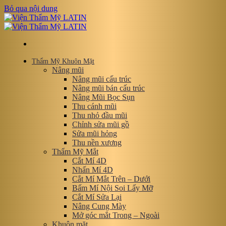
Bỏ qua nội dung
Thẩm Mỹ Khuôn Mặt
Nâng mũi
Nâng mũi cấu trúc
Nâng mũi bán cấu trúc
Nâng Mũi Bọc Sụn
Thu cánh mũi
Thu nhỏ đầu mũi
Chỉnh sửa mũi gồ
Sửa mũi hỏng
Thu nền xương
Thẩm Mỹ Mắt
Cắt Mí 4D
Nhấn Mí 4D
Cắt Mí Mắt Trên – Dưới
Bấm Mí Nội Soi Lấy Mỡ
Cắt Mí Sửa Lại
Nâng Cung Mày
Mở góc mắt Trong – Ngoài
Khuôn mặt