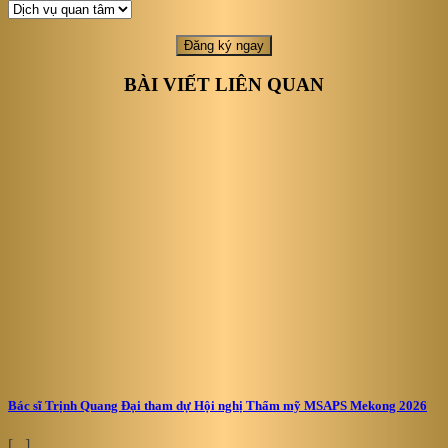
BÀI VIẾT LIÊN QUAN
Bác sĩ Trịnh Quang Đại tham dự Hội nghị Thẩm mỹ MSAPS Mekong 2026
[...]