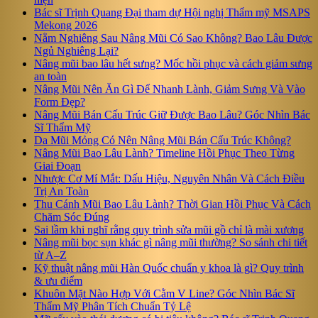
Bác sĩ Trịnh Quang Đại tham dự Hội nghị Thẩm mỹ MSAPS
Mekong 2026
Nằm Nghiêng Sau Nâng Mũi Có Sao Không? Bao Lâu Được
Ngủ Nghiêng Lại?
Nâng mũi bao lâu hết sưng? Mốc hồi phục và cách giảm sưng
an toàn
Nâng Mũi Nên Ăn Gì Để Nhanh Lành, Giảm Sưng Và Vào
Form Đẹp?
Nâng Mũi Bán Cấu Trúc Giữ Được Bao Lâu? Góc Nhìn Bác
Sĩ Thẩm Mỹ
Da Mũi Mỏng Có Nên Nâng Mũi Bán Cấu Trúc Không?
Nâng Mũi Bao Lâu Lành? Timeline Hồi Phục Theo Từng
Giai Đoạn
Nhược Cơ Mí Mắt: Dấu Hiệu, Nguyên Nhân Và Cách Điều
Trị An Toàn
Thu Cánh Mũi Bao Lâu Lành? Thời Gian Hồi Phục Và Cách
Chăm Sóc Đúng
Sai lầm khi nghĩ rằng quy trình sửa mũi gồ chỉ là mài xương
Nâng mũi bọc sụn khác gì nâng mũi thường? So sánh chi tiết
từ A–Z
Kỹ thuật nâng mũi Hàn Quốc chuẩn y khoa là gì? Quy trình
& ưu điểm
Khuôn Mặt Nào Hợp Với Cằm V Line? Góc Nhìn Bác Sĩ
Thẩm Mỹ Phân Tích Chuẩn Tỷ Lệ