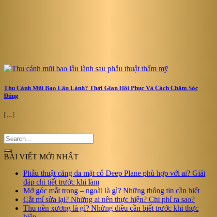
Thu Cánh Mũi Bao Lâu Lành? Thời Gian Hồi Phục Và Cách Chăm Sóc
Đúng
[...]
BÀI VIẾT MỚI NHẤT
Phẫu thuật căng da mặt cổ Deep Plane phù hợp với ai? Giải
đáp chi tiết trước khi làm
Mở góc mắt trong – ngoài là gì? Những thông tin cần biết
Cắt mí sửa lại? Những ai nên thực hiện? Chi phí ra sao?
Thu nền xương là gì? Những điều cần biết trước khi thực
hiện