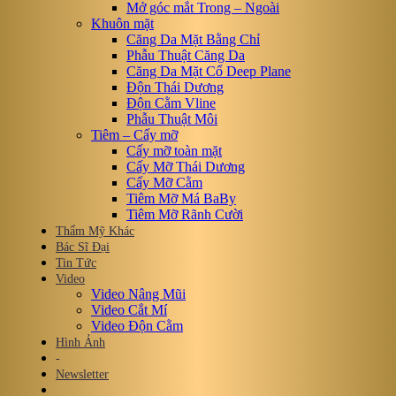
Mở góc mắt Trong – Ngoài
Khuôn mặt
Căng Da Mặt Bằng Chỉ
Phẫu Thuật Căng Da
Căng Da Mặt Cổ Deep Plane
Độn Thái Dương
Độn Cằm Vline
Phẫu Thuật Môi
Tiêm – Cấy mỡ
Cấy mỡ toàn mặt
Cấy Mỡ Thái Dương
Cấy Mỡ Cằm
Tiêm Mỡ Má BaBy
Tiêm Mỡ Rãnh Cười
Thẩm Mỹ Khác
Bác Sĩ Đại
Tin Tức
Video
Video Nâng Mũi
Video Cắt Mí
Video Độn Cằm
Hình Ảnh
-
Newsletter