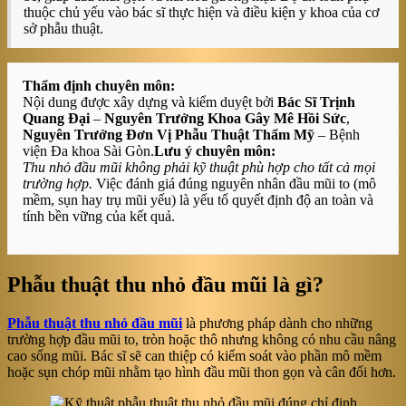
thuộc chủ yếu vào bác sĩ thực hiện và điều kiện y khoa của cơ
sở phẫu thuật.
Thẩm định chuyên môn:
Nội dung được xây dựng và kiểm duyệt bởi
Bác Sĩ Trịnh
Quang Đại
–
Nguyên Trưởng Khoa Gây Mê Hồi Sức
,
Nguyên Trưởng Đơn Vị Phẫu Thuật Thẩm Mỹ
– Bệnh
viện Đa khoa Sài Gòn.
Lưu ý chuyên môn:
Thu nhỏ đầu mũi không phải kỹ thuật phù hợp cho tất cả mọi
trường hợp.
Việc đánh giá đúng nguyên nhân đầu mũi to (mô
mềm, sụn hay trụ mũi yếu) là yếu tố quyết định độ an toàn và
tính bền vững của kết quả.
Phẫu thuật thu nhỏ đầu mũi là gì?
Phẫu thuật thu nhỏ đầu mũi
là phương pháp dành cho những
trường hợp đầu mũi to, tròn hoặc thô nhưng không có nhu cầu nâng
cao sống mũi. Bác sĩ sẽ can thiệp có kiểm soát vào phần mô mềm
hoặc sụn chóp mũi nhằm tạo hình đầu mũi thon gọn và cân đối hơn.