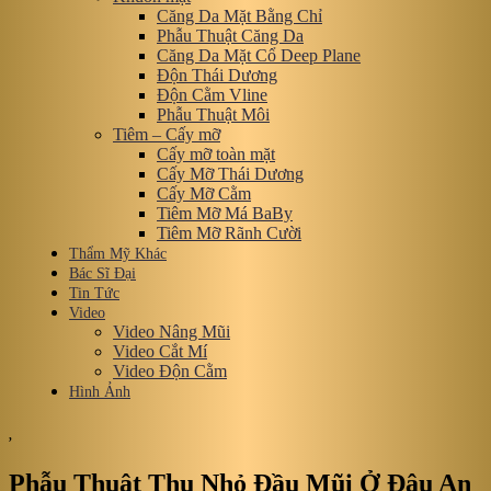
Căng Da Mặt Bằng Chỉ
Phẫu Thuật Căng Da
Căng Da Mặt Cổ Deep Plane
Độn Thái Dương
Độn Cằm Vline
Phẫu Thuật Môi
Tiêm – Cấy mỡ
Cấy mỡ toàn mặt
Cấy Mỡ Thái Dương
Cấy Mỡ Cằm
Tiêm Mỡ Má BaBy
Tiêm Mỡ Rãnh Cười
Thẩm Mỹ Khác
Bác Sĩ Đại
Tin Tức
Video
Video Nâng Mũi
Video Cắt Mí
Video Độn Cằm
Hình Ảnh
,
Phẫu Thuật Thu Nhỏ Đầu Mũi Ở Đâu An