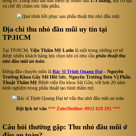
sưng rõ. Dáng mũi bắt đầu mềm tự nhiên sau
1–3 tháng
, tùy cơ địa
và chế độ chăm sóc hậu phẫu.
Địa chỉ thu nhỏ đầu mũi uy tín tại
TP.HCM
Tại TP.HCM,
Viện Thẩm Mỹ Latin
là một trong những cơ sở
được nhiều khách hàng lựa chọn khi có nhu cầu
phẫu thuật thu
nhỏ đầu mũi an toàn
.
Đứng đầu chuyên môn là
Bác Sĩ Trịnh Quang Đại
–
Nguyên
Trưởng Khoa Gây Mê Hồi Sức
,
Nguyên Trưởng Đơn Vị Phẫu
Thuật Thẩm Mỹ
Bệnh viện Đa khoa Sài Gòn, với hơn 20 năm
kinh nghiệm trong phẫu thuật tạo hình thẩm mỹ.
Đặt lịch tư vấn
*** Zalo/Hotline: 0932 828 292 ***
Câu hỏi thường gặp: Thu nhỏ đầu mũi ở
đâu an toàn?