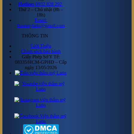
Hotline:
0932 828 292
Thứ 2 – Chủ nhật (8h –
18h)
Email:
thammylatin@gmail.com
THÔNG TIN
Giới Thiệu
Chính sách bảo hành
Giấy Phép Sở Y Tế:
08335/HCM-GPHĐ – Cấp
ngày 13/05/2026