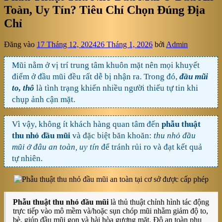
Toàn, Uy Tín? Tiêu Chí Chọn Đúng Địa
Chỉ
Đăng vào
17 Tháng 12, 2024
26 Tháng 1, 2026
bởi
Admin
Mũi nằm ở vị trí trung tâm khuôn mặt nên mọi khuyết
điểm ở đầu mũi đều rất dễ bị nhận ra. Trong đó,
đầu mũi
to, thô
là tình trạng khiến nhiều người thiếu tự tin khi
chụp ảnh cận mặt.
Vì vậy, không ít khách hàng quan tâm đến
phẫu thuật
thu nhỏ đầu mũi
và đặc biệt băn khoăn:
thu nhỏ đầu
mũi ở đâu an toàn, uy tín
để tránh rủi ro và đạt kết quả
tự nhiên.
Phẫu thuật thu nhỏ đầu mũi
là thủ thuật chỉnh hình tác động
trực tiếp vào mô mềm và/hoặc sụn chóp mũi nhằm giảm độ to,
bè, giúp đầu mũi gọn và hài hòa gương mặt. Độ an toàn phụ