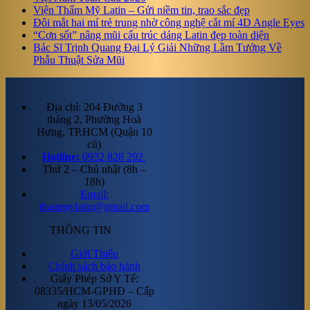
Viện Thẩm Mỹ Latin – Gửi niềm tin, trao sắc đẹp
Đôi mắt hai mí trẻ trung nhờ công nghệ cắt mí 4D Angle Eyes
“Cơn sốt” nâng mũi cấu trúc dáng Latin đẹp toàn diện
Bác Sĩ Trịnh Quang Đại Lý Giải Những Lầm Tưởng Về
Phẫu Thuật Sửa Mũi
Địa chỉ: 204 Đường 3
tháng 2, Phường Hoà
Hưng, TP.HCM (Quận 10
cũ)
Hotline:
0932 828 292
Thứ 2 – Chủ nhật (8h –
18h)
Email:
thammylatin@gmail.com
THÔNG TIN
Giới Thiệu
Chính sách bảo hành
Giấy Phép Sở Y Tế:
08335/HCM-GPHĐ – Cấp
ngày 13/05/2026