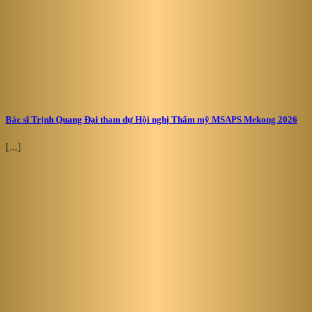
Bác sĩ Trịnh Quang Đại tham dự Hội nghị Thẩm mỹ MSAPS Mekong 2026
[...]