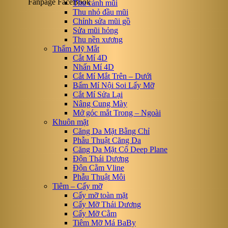
Fanpage FaceBook
Thu cánh mũi
Thu nhỏ đầu mũi
Chỉnh sửa mũi gồ
Sửa mũi hỏng
Thu nền xương
Thẩm Mỹ Mắt
Cắt Mí 4D
Nhấn Mí 4D
Cắt Mí Mắt Trên – Dưới
Bấm Mí Nội Soi Lấy Mỡ
Cắt Mí Sửa Lại
Nâng Cung Mày
Mở góc mắt Trong – Ngoài
Khuôn mặt
Căng Da Mặt Bằng Chỉ
Phẫu Thuật Căng Da
Căng Da Mặt Cổ Deep Plane
Độn Thái Dương
Độn Cằm Vline
Phẫu Thuật Môi
Tiêm – Cấy mỡ
Cấy mỡ toàn mặt
Cấy Mỡ Thái Dương
Cấy Mỡ Cằm
Tiêm Mỡ Má BaBy