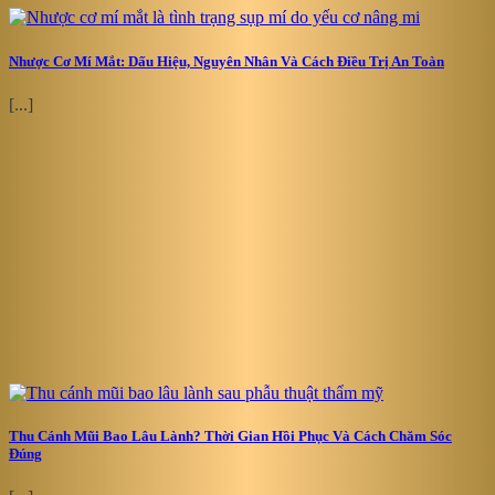
Nhược Cơ Mí Mắt: Dấu Hiệu, Nguyên Nhân Và Cách Điều Trị An Toàn
[...]
Thu Cánh Mũi Bao Lâu Lành? Thời Gian Hồi Phục Và Cách Chăm Sóc
Đúng