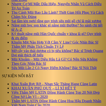
Nhược Cơ Mí Mắt: Dấu Hiệu, Nguyên Nhân Và Cách Điều
Trị An Toàn
Thu Cánh Mũi Bao Lâu Lành? Thời Gian Hồi Phục Và Cách
Chăm Sóc Đúng
Sai lầm khi nghĩ rằng quy trình sửa mũi gồ chỉ là mài xương
Nâng mũi bọc sụn khác gì nâng mũi thường? So sánh chi tiết
từ A–Z
Kỹ thuật nâng mũi Hàn Quốc chuẩn y khoa là gì? Quy trình
& ưu điểm
Khuôn Mặt Nào Hợp Với Cằm V Line? Góc Nhìn Bác Sĩ
Thẩm Mỹ Phân Tích Chuẩn Tỷ Lệ
Mỡ cấy vào thái dương có bị tiêu không? Bác sĩ Trịnh Quang
Đại giải thích dễ hiểu
Mũi Khoằm – Mũi Diều Hâu Là Gì? Có Nên Sửa Không
Theo Góc Nhìn Bác Sĩ
Sửa Mũi Lần 2 Có Nguy Hiểm Không? Bác Sĩ Nói Thật
SỰ KIỆN NỖI BẬT
Khai Xuân Rực Rỡ – Nhan Sắc Thăng Hạng Cùng Latin
KHAI XUÂN PHÚ QUÝ – LÌ XÌ HẾT Ý
Viện Thẩm Mỹ LATIN Đồng Hành Cùng Top 20 Nét Đẹp
Công Sở Lần VI – 2020
Thẩm Mỹ LATIN Đồng Hành Cùng Hoa Hậu Doanh Nhân
Việt Nam Toàn Cầu 2020