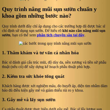
Quy trình nâng mũi sụn sườn chuẩn y
khoa gồm những bước nào?
Quy trình dưới đây chỉ áp dụng cho các trường hợp đã được bác sĩ
chỉ định sử dụng sụn sườn. Để hiểu rõ
khi nào cần nâng mũi sụn
sườn
, bạn có thể xem
phân tích chuyên sâu tại đây
.
1. Thăm khám và tư vấn cá nhân hóa
Bác sĩ đánh giá cấu trúc mũi, độ dày da, nền xương và tiền sử phẫu
thuật (nếu có) để xây dựng kế hoạch phẫu thuật phù hợp.
2. Kiểm tra sức khỏe tổng quát
Khách hàng được xét nghiệm máu, đo huyết áp, điện tim nhằm đảm
bảo đủ điều kiện gây mê và giảm thiểu rủi ro y khoa.
3. Gây mê và lấy sụn sườn
Ca phẫu thuật được thực hiện dưới gây mê. Bác sĩ lấy lượng sụn