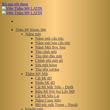
Bỏ qua nội dung
Thẩm Mỹ Khuôn Mặt
Nâng mũi
Nâng mũi cấu trúc
Nâng mũi bán cấu trúc
Nâng Mũi Bọc Sụn
Thu cánh mũi
Thu nhỏ đầu mũi
Chỉnh sửa mũi gồ
Sửa mũi hỏng
Thu nền xương
Thẩm Mỹ Mắt
Cắt Mí 4D
Nhấn Mí 4D
Cắt Mí Mắt Trên – Dưới
Bấm Mí Nội Soi Lấy Mỡ
Cắt Mí Sửa Lại
Nâng Cung Mày
Mở góc mắt Trong – Ngoài
Khuôn mặt