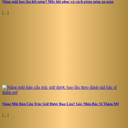
Nâng mũi bao lâu hết sưng? Mốc hồi phục và cách giảm sưng an toàn
[...]
Nâng Mũi Bán Cấu Trúc Giữ Được Bao Lâu? Góc Nhìn Bác Sĩ Thẩm Mỹ
[...]