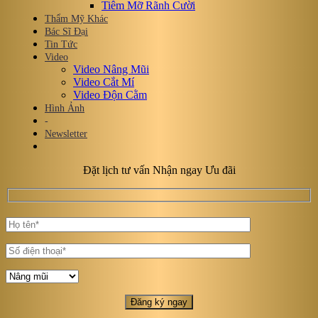
Tiêm Mỡ Rãnh Cười
Thẩm Mỹ Khác
Bác Sĩ Đại
Tin Tức
Video
Video Nâng Mũi
Video Cắt Mí
Video Độn Cằm
Hình Ảnh
-
Newsletter
Đặt lịch tư vấn Nhận ngay Ưu đãi