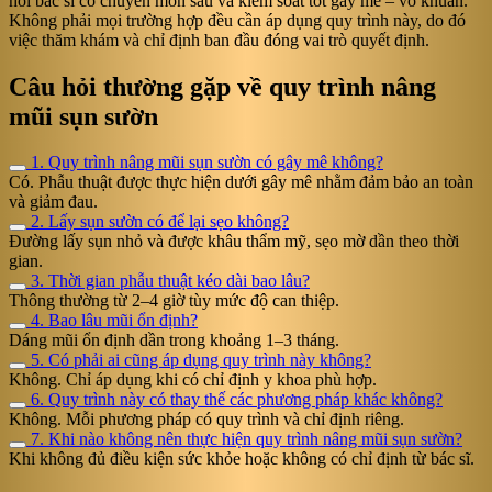
hỏi bác sĩ có chuyên môn sâu và kiểm soát tốt gây mê – vô khuẩn.
Không phải mọi trường hợp đều cần áp dụng quy trình này, do đó
việc thăm khám và chỉ định ban đầu đóng vai trò quyết định.
Câu hỏi thường gặp về quy trình nâng
mũi sụn sườn
1. Quy trình nâng mũi sụn sườn có gây mê không?
Có. Phẫu thuật được thực hiện dưới gây mê nhằm đảm bảo an toàn
và giảm đau.
2. Lấy sụn sườn có để lại sẹo không?
Đường lấy sụn nhỏ và được khâu thẩm mỹ, sẹo mờ dần theo thời
gian.
3. Thời gian phẫu thuật kéo dài bao lâu?
Thông thường từ 2–4 giờ tùy mức độ can thiệp.
4. Bao lâu mũi ổn định?
Dáng mũi ổn định dần trong khoảng 1–3 tháng.
5. Có phải ai cũng áp dụng quy trình này không?
Không. Chỉ áp dụng khi có chỉ định y khoa phù hợp.
6. Quy trình này có thay thế các phương pháp khác không?
Không. Mỗi phương pháp có quy trình và chỉ định riêng.
7. Khi nào không nên thực hiện quy trình nâng mũi sụn sườn?
Khi không đủ điều kiện sức khỏe hoặc không có chỉ định từ bác sĩ.