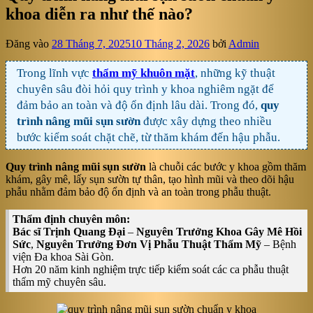
khoa diễn ra như thế nào?
Đăng vào
28 Tháng 7, 2025
10 Tháng 2, 2026
bởi
Admin
Trong lĩnh vực
thẩm mỹ khuôn mặt
, những kỹ thuật
chuyên sâu đòi hỏi quy trình y khoa nghiêm ngặt để
đảm bảo an toàn và độ ổn định lâu dài. Trong đó,
quy
trình nâng mũi sụn sườn
được xây dựng theo nhiều
bước kiểm soát chặt chẽ, từ thăm khám đến hậu phẫu.
Quy trình nâng mũi sụn sườn
là chuỗi các bước y khoa gồm thăm
khám, gây mê, lấy sụn sườn tự thân, tạo hình mũi và theo dõi hậu
phẫu nhằm đảm bảo độ ổn định và an toàn trong phẫu thuật.
Thẩm định chuyên môn:
Bác sĩ Trịnh Quang Đại
–
Nguyên Trưởng Khoa Gây Mê Hồi
Sức
,
Nguyên Trưởng Đơn Vị Phẫu Thuật Thẩm Mỹ
– Bệnh
viện Đa khoa Sài Gòn.
Hơn 20 năm kinh nghiệm trực tiếp kiểm soát các ca phẫu thuật
thẩm mỹ chuyên sâu.