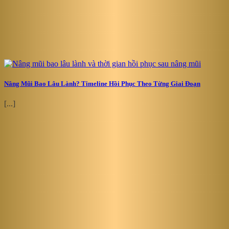
Nâng Mũi Bao Lâu Lành? Timeline Hồi Phục Theo Từng Giai Đoạn
[...]