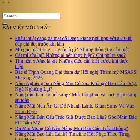
[...]
BÀI VIẾT MỚI NHẤT
Phẫu thuật căng da mặt cổ Deep Plane phù hợp với ai? Giải
đáp chi tiết trước khi làm
Mở góc mắt trong – ngoài là gì? Những thông tin cần biết
Cắt mí sửa lại? Những ai nên thực hiện? Chi phí ra sao?
Thu nền xương là gì? Những điều cần biết trước khi thực
hiện
Bác sĩ Trịnh Quang Đại tham dự Hội nghị Thẩm mỹ MSAPS
Mekong 2026
Nằm Nghiêng Sau Nâng Mũi Có Sao Không? Bao Lâu Được
Ngủ Nghiêng Lại?
Nâng mũi bao lâu hết sưng? Mốc hồi phục và cách giảm sưng
an toàn
Nâng Mũi Nên Ăn Gì Để Nhanh Lành, Giảm Sưng Và Vào
Form Đẹp?
Nâng Mũi Bán Cấu Trúc Giữ Được Bao Lâu? Góc Nhìn Bác
Sĩ Thẩm Mỹ
Da Mũi Mỏng Có Nên Nâng Mũi Bán Cấu Trúc Không?
Nâng Mũi Bao Lâu Lành? Timeline Hồi Phục Theo Từng
Giai Đoạn