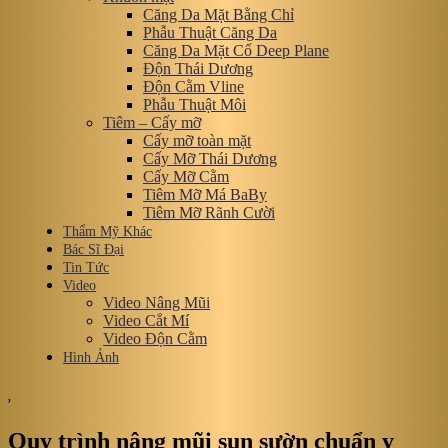
Căng Da Mặt Bằng Chỉ
Phẫu Thuật Căng Da
Căng Da Mặt Cổ Deep Plane
Độn Thái Dương
Độn Cằm Vline
Phẫu Thuật Môi
Tiêm – Cấy mỡ
Cấy mỡ toàn mặt
Cấy Mỡ Thái Dương
Cấy Mỡ Cằm
Tiêm Mỡ Má BaBy
Tiêm Mỡ Rãnh Cười
Thẩm Mỹ Khác
Bác Sĩ Đại
Tin Tức
Video
Video Nâng Mũi
Video Cắt Mí
Video Độn Cằm
Hình Ảnh
,
Quy trình nâng mũi sụn sườn chuẩn y