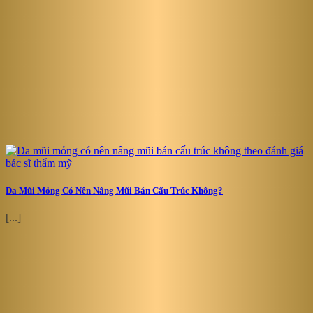
Da Mũi Mỏng Có Nên Nâng Mũi Bán Cấu Trúc Không?
[...]