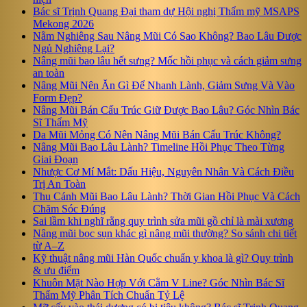
Bác sĩ Trịnh Quang Đại tham dự Hội nghị Thẩm mỹ MSAPS
Mekong 2026
Nằm Nghiêng Sau Nâng Mũi Có Sao Không? Bao Lâu Được
Ngủ Nghiêng Lại?
Nâng mũi bao lâu hết sưng? Mốc hồi phục và cách giảm sưng
an toàn
Nâng Mũi Nên Ăn Gì Để Nhanh Lành, Giảm Sưng Và Vào
Form Đẹp?
Nâng Mũi Bán Cấu Trúc Giữ Được Bao Lâu? Góc Nhìn Bác
Sĩ Thẩm Mỹ
Da Mũi Mỏng Có Nên Nâng Mũi Bán Cấu Trúc Không?
Nâng Mũi Bao Lâu Lành? Timeline Hồi Phục Theo Từng
Giai Đoạn
Nhược Cơ Mí Mắt: Dấu Hiệu, Nguyên Nhân Và Cách Điều
Trị An Toàn
Thu Cánh Mũi Bao Lâu Lành? Thời Gian Hồi Phục Và Cách
Chăm Sóc Đúng
Sai lầm khi nghĩ rằng quy trình sửa mũi gồ chỉ là mài xương
Nâng mũi bọc sụn khác gì nâng mũi thường? So sánh chi tiết
từ A–Z
Kỹ thuật nâng mũi Hàn Quốc chuẩn y khoa là gì? Quy trình
& ưu điểm
Khuôn Mặt Nào Hợp Với Cằm V Line? Góc Nhìn Bác Sĩ
Thẩm Mỹ Phân Tích Chuẩn Tỷ Lệ