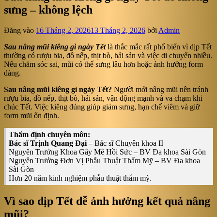
sưng – không lệch
Đăng vào
16 Tháng 2, 2026
13 Tháng 2, 2026
bởi
Admin
Sau nâng mũi kiêng gì ngày Tết
là thắc mắc rất phổ biến vì dịp Tết
thường có rượu bia, đồ nếp, thịt bò, hải sản và việc di chuyển nhiều.
Nếu chăm sóc sai, mũi có thể sưng lâu hơn hoặc ảnh hưởng form
dáng.
Sau nâng mũi kiêng gì ngày Tết?
Người mới nâng mũi nên tránh
rượu bia, đồ nếp, thịt bò, hải sản, vận động mạnh và va chạm khi
chúc Tết. Việc kiêng đúng giúp giảm sưng, hạn chế viêm và giữ
form mũi ổn định.
Thẩm định chuyên môn:
Bác sĩ Trịnh Quang Đại
– Bác sĩ Chuyên khoa II
Nguyên Trưởng Khoa Gây Mê Hồi Sức – BV Đa khoa Sài Gòn
Nguyên Trưởng Đơn Vị Phẫu Thuật Thẩm Mỹ – BV Đa khoa
Sài Gòn
Hơn 20 năm kinh nghiệm phẫu thuật thẩm mỹ.
Vì sao dịp Tết dễ ảnh hưởng kết quả nâng
mũi?