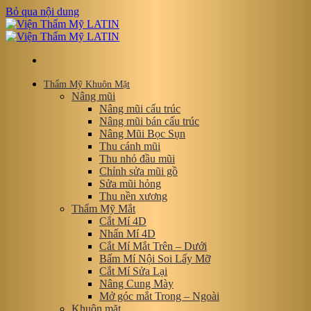
Bỏ qua nội dung
Thẩm Mỹ Khuôn Mặt
Nâng mũi
Nâng mũi cấu trúc
Nâng mũi bán cấu trúc
Nâng Mũi Bọc Sụn
Thu cánh mũi
Thu nhỏ đầu mũi
Chỉnh sửa mũi gồ
Sửa mũi hỏng
Thu nền xương
Thẩm Mỹ Mắt
Cắt Mí 4D
Nhấn Mí 4D
Cắt Mí Mắt Trên – Dưới
Bấm Mí Nội Soi Lấy Mỡ
Cắt Mí Sửa Lại
Nâng Cung Mày
Mở góc mắt Trong – Ngoài
Khuôn mặt