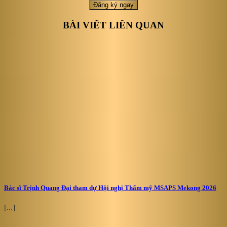
BÀI VIẾT LIÊN QUAN
Bác sĩ Trịnh Quang Đại tham dự Hội nghị Thẩm mỹ MSAPS Mekong 2026
[...]