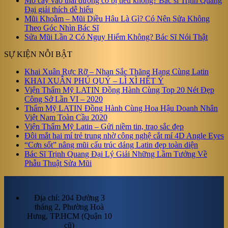
Mỡ cấy vào thái dương có bị tiêu không? Bác sĩ Trịnh Quang
Đại giải thích dễ hiểu
Mũi Khoằm – Mũi Diều Hâu Là Gì? Có Nên Sửa Không
Theo Góc Nhìn Bác Sĩ
Sửa Mũi Lần 2 Có Nguy Hiểm Không? Bác Sĩ Nói Thật
SỰ KIỆN NỖI BẬT
Khai Xuân Rực Rỡ – Nhan Sắc Thăng Hạng Cùng Latin
KHAI XUÂN PHÚ QUÝ – LÌ XÌ HẾT Ý
Viện Thẩm Mỹ LATIN Đồng Hành Cùng Top 20 Nét Đẹp
Công Sở Lần VI – 2020
Thẩm Mỹ LATIN Đồng Hành Cùng Hoa Hậu Doanh Nhân
Việt Nam Toàn Cầu 2020
Viện Thẩm Mỹ Latin – Gửi niềm tin, trao sắc đẹp
Đôi mắt hai mí trẻ trung nhờ công nghệ cắt mí 4D Angle Eyes
“Cơn sốt” nâng mũi cấu trúc dáng Latin đẹp toàn diện
Bác Sĩ Trịnh Quang Đại Lý Giải Những Lầm Tưởng Về
Phẫu Thuật Sửa Mũi
Địa chỉ: 204 Đường 3
tháng 2, Phường Hoà
Hưng, TP.HCM (Quận 10
cũ)