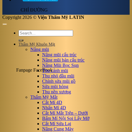
CHỈ ĐƯỜNG
Copyright 2026 ©
Viện Thẩm Mỹ LATIN
Thẩm Mỹ Khuôn Mặt
Nâng mũi
Nâng mũi cấu trúc
Nâng mũi bán cấu trúc
Nâng Mũi Bọc Sụn
Fanpage FaceBook
Thu cánh mũi
Thu nhỏ đầu mũi
Chỉnh sửa mũi gồ
Sửa mũi hỏng
Thu nền xương
Thẩm Mỹ Mắt
Cắt Mí 4D
Nhấn Mí 4D
Cắt Mí Mắt Trên – Dưới
Bấm Mí Nội Soi Lấy Mỡ
Cắt Mí Sửa Lại
Nâng Cung Mày