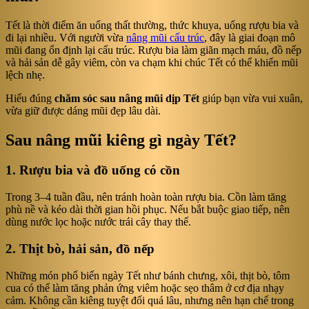
Tết là thời điểm ăn uống thất thường, thức khuya, uống rượu bia và
đi lại nhiều. Với người vừa
nâng mũi cấu trúc
, đây là giai đoạn mô
mũi đang ổn định lại cấu trúc. Rượu bia làm giãn mạch máu, đồ nếp
và hải sản dễ gây viêm, còn va chạm khi chúc Tết có thể khiến mũi
lệch nhẹ.
Hiểu đúng
chăm sóc sau nâng mũi dịp Tết
giúp bạn vừa vui xuân,
vừa giữ được dáng mũi đẹp lâu dài.
Sau nâng mũi kiêng gì ngày Tết?
1. Rượu bia và đồ uống có cồn
Trong 3–4 tuần đầu, nên tránh hoàn toàn rượu bia. Cồn làm tăng
phù nề và kéo dài thời gian hồi phục. Nếu bắt buộc giao tiếp, nên
dùng nước lọc hoặc nước trái cây thay thế.
2. Thịt bò, hải sản, đồ nếp
Những món phổ biến ngày Tết như bánh chưng, xôi, thịt bò, tôm
cua có thể làm tăng phản ứng viêm hoặc sẹo thâm ở cơ địa nhạy
cảm. Không cần kiêng tuyệt đối quá lâu, nhưng nên hạn chế trong