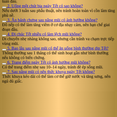
tuần đầu.
2. Uống một chút bia ngày Tết có sao không?
Nếu dưới 3 tuần sau phẫu thuật, nên tránh hoàn toàn vì cồn làm tăng
phù nề.
3. Ăn bánh chưng sau nâng mũi có ảnh hưởng không?
Đồ nếp có thể làm tăng viêm ở cơ địa nhạy cảm, nên hạn chế giai
đoạn đầu.
4. Đi chúc Tết nhiều có làm lệch mũi không?
Di chuyển nhẹ nhàng không sao, nhưng cần tránh va chạm trực tiếp
vùng mũi.
5. Bao lâu sau nâng mũi có thể ăn uống bình thường dịp Tết?
Thông thường sau 1 tháng có thể sinh hoạt gần như bình thường
nếu không có biến chứng.
6. Trang điểm ngày Tết có ảnh hưởng mũi không?
Có thể trang điểm nhẹ sau 10–14 ngày, tránh đè ép sống mũi.
7. Sau nâng mũi có nên thức khuya ngày Tết không?
Thức khuya kéo dài có thể làm cơ thể giữ nước và tăng sưng, nên
ngủ đủ giấc.