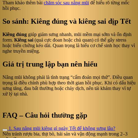
Tham khảo thêm bài
chăm sóc sau nâng mũi
để hiểu rõ từng mốc
hồi phục.
So sánh: Kiêng đúng và kiêng sai dịp Tết
Kiêng đúng
giúp giảm sưng nhanh, mũi mềm mại sớm và ổn định
form.
Kiêng sai
(quá cực đoan hoặc chủ quan) có thể gây stress
hoặc biến chứng kéo dài. Quan trọng là hiểu cơ chế sinh học thay vì
nghe truyền miệng.
Giá trị trung lập bạn nên hiểu
Nâng mũi không phải là tình trạng “cấm đoán mọi thứ”. Điều quan
trọng là điều chỉnh phù hợp theo thời gian hồi phục. Khi có dấu hiệu
sưng tăng, đau bất thường hoặc chảy dịch, nên tái khám thay vì tự
xử lý tại nhà.
FAQ – Câu hỏi thường gặp
1. Sau nâng mũi kiêng gì ngày Tết để không sưng lâu?
Nên tránh rượu bia, thịt bò, hải sản và vận động mạnh trong 2–3