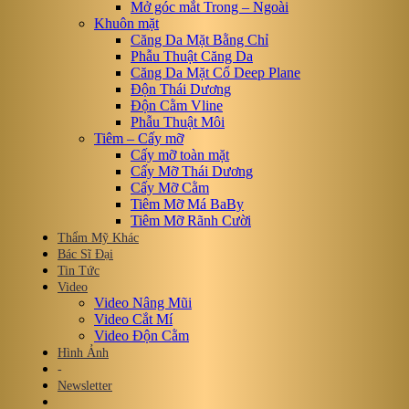
Mở góc mắt Trong – Ngoài
Khuôn mặt
Căng Da Mặt Bằng Chỉ
Phẫu Thuật Căng Da
Căng Da Mặt Cổ Deep Plane
Độn Thái Dương
Độn Cằm Vline
Phẫu Thuật Môi
Tiêm – Cấy mỡ
Cấy mỡ toàn mặt
Cấy Mỡ Thái Dương
Cấy Mỡ Cằm
Tiêm Mỡ Má BaBy
Tiêm Mỡ Rãnh Cười
Thẩm Mỹ Khác
Bác Sĩ Đại
Tin Tức
Video
Video Nâng Mũi
Video Cắt Mí
Video Độn Cằm
Hình Ảnh
-
Newsletter