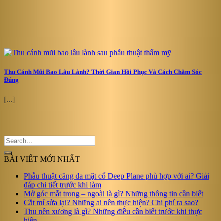
Thu Cánh Mũi Bao Lâu Lành? Thời Gian Hồi Phục Và Cách Chăm Sóc
Đúng
[...]
BÀI VIẾT MỚI NHẤT
Phẫu thuật căng da mặt cổ Deep Plane phù hợp với ai? Giải
đáp chi tiết trước khi làm
Mở góc mắt trong – ngoài là gì? Những thông tin cần biết
Cắt mí sửa lại? Những ai nên thực hiện? Chi phí ra sao?
Thu nền xương là gì? Những điều cần biết trước khi thực
hiện