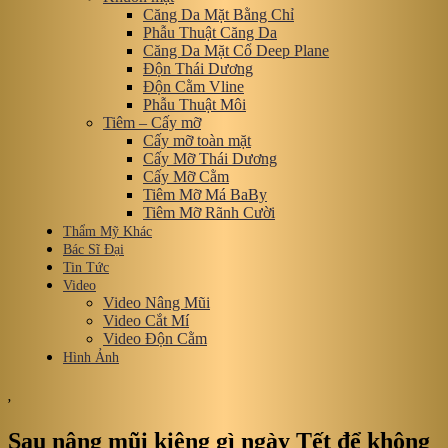
Căng Da Mặt Bằng Chỉ
Phẫu Thuật Căng Da
Căng Da Mặt Cổ Deep Plane
Độn Thái Dương
Độn Cằm Vline
Phẫu Thuật Môi
Tiêm – Cấy mỡ
Cấy mỡ toàn mặt
Cấy Mỡ Thái Dương
Cấy Mỡ Cằm
Tiêm Mỡ Má BaBy
Tiêm Mỡ Rãnh Cười
Thẩm Mỹ Khác
Bác Sĩ Đại
Tin Tức
Video
Video Nâng Mũi
Video Cắt Mí
Video Độn Cằm
Hình Ảnh
,
Sau nâng mũi kiêng gì ngày Tết để không