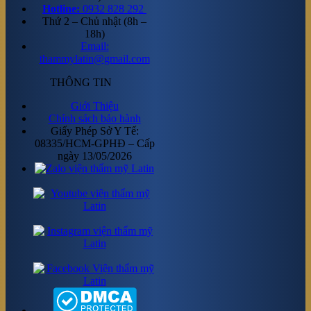
Hotline:
0932 828 292
Thứ 2 – Chủ nhật (8h –
18h)
Email:
thammylatin@gmail.com
THÔNG TIN
Giới Thiệu
Chính sách bảo hành
Giấy Phép Sở Y Tế:
08335/HCM-GPHĐ – Cấp
ngày 13/05/2026