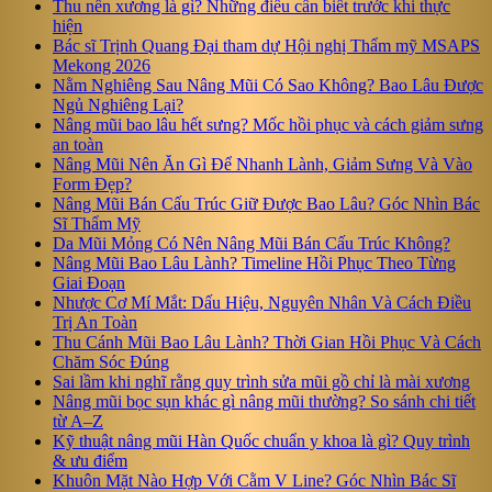
Thu nền xương là gì? Những điều cần biết trước khi thực
hiện
Bác sĩ Trịnh Quang Đại tham dự Hội nghị Thẩm mỹ MSAPS
Mekong 2026
Nằm Nghiêng Sau Nâng Mũi Có Sao Không? Bao Lâu Được
Ngủ Nghiêng Lại?
Nâng mũi bao lâu hết sưng? Mốc hồi phục và cách giảm sưng
an toàn
Nâng Mũi Nên Ăn Gì Để Nhanh Lành, Giảm Sưng Và Vào
Form Đẹp?
Nâng Mũi Bán Cấu Trúc Giữ Được Bao Lâu? Góc Nhìn Bác
Sĩ Thẩm Mỹ
Da Mũi Mỏng Có Nên Nâng Mũi Bán Cấu Trúc Không?
Nâng Mũi Bao Lâu Lành? Timeline Hồi Phục Theo Từng
Giai Đoạn
Nhược Cơ Mí Mắt: Dấu Hiệu, Nguyên Nhân Và Cách Điều
Trị An Toàn
Thu Cánh Mũi Bao Lâu Lành? Thời Gian Hồi Phục Và Cách
Chăm Sóc Đúng
Sai lầm khi nghĩ rằng quy trình sửa mũi gồ chỉ là mài xương
Nâng mũi bọc sụn khác gì nâng mũi thường? So sánh chi tiết
từ A–Z
Kỹ thuật nâng mũi Hàn Quốc chuẩn y khoa là gì? Quy trình
& ưu điểm
Khuôn Mặt Nào Hợp Với Cằm V Line? Góc Nhìn Bác Sĩ