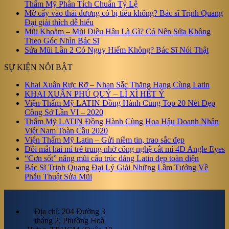
Thẩm Mỹ Phân Tích Chuẩn Tỷ Lệ
Mỡ cấy vào thái dương có bị tiêu không? Bác sĩ Trịnh Quang
Đại giải thích dễ hiểu
Mũi Khoằm – Mũi Diều Hâu Là Gì? Có Nên Sửa Không
Theo Góc Nhìn Bác Sĩ
Sửa Mũi Lần 2 Có Nguy Hiểm Không? Bác Sĩ Nói Thật
SỰ KIỆN NỖI BẬT
Khai Xuân Rực Rỡ – Nhan Sắc Thăng Hạng Cùng Latin
KHAI XUÂN PHÚ QUÝ – LÌ XÌ HẾT Ý
Viện Thẩm Mỹ LATIN Đồng Hành Cùng Top 20 Nét Đẹp
Công Sở Lần VI – 2020
Thẩm Mỹ LATIN Đồng Hành Cùng Hoa Hậu Doanh Nhân
Việt Nam Toàn Cầu 2020
Viện Thẩm Mỹ Latin – Gửi niềm tin, trao sắc đẹp
Đôi mắt hai mí trẻ trung nhờ công nghệ cắt mí 4D Angle Eyes
“Cơn sốt” nâng mũi cấu trúc dáng Latin đẹp toàn diện
Bác Sĩ Trịnh Quang Đại Lý Giải Những Lầm Tưởng Về
Phẫu Thuật Sửa Mũi
Địa chỉ: 204 Đường 3
tháng 2, Phường Hoà