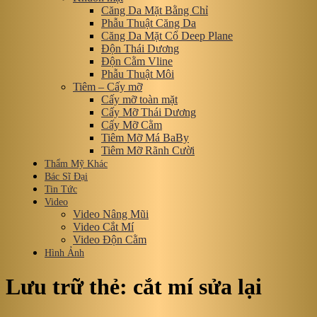
Căng Da Mặt Bằng Chỉ
Phẫu Thuật Căng Da
Căng Da Mặt Cổ Deep Plane
Độn Thái Dương
Độn Cằm Vline
Phẫu Thuật Môi
Tiêm – Cấy mỡ
Cấy mỡ toàn mặt
Cấy Mỡ Thái Dương
Cấy Mỡ Cằm
Tiêm Mỡ Má BaBy
Tiêm Mỡ Rãnh Cười
Thẩm Mỹ Khác
Bác Sĩ Đại
Tin Tức
Video
Video Nâng Mũi
Video Cắt Mí
Video Độn Cằm
Hình Ảnh
Lưu trữ thẻ:
cắt mí sửa lại