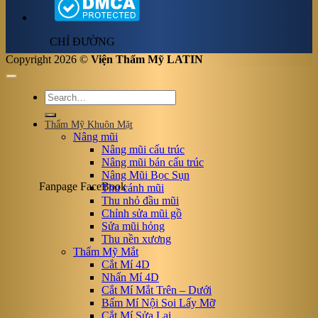
CHỈ ĐƯỜNG
Copyright 2026 ©
Viện Thẩm Mỹ LATIN
Thẩm Mỹ Khuôn Mặt
Nâng mũi
Nâng mũi cấu trúc
Nâng mũi bán cấu trúc
Nâng Mũi Bọc Sụn
Fanpage FaceBook
Thu cánh mũi
Thu nhỏ đầu mũi
Chỉnh sửa mũi gồ
Sửa mũi hỏng
Thu nền xương
Thẩm Mỹ Mắt
Cắt Mí 4D
Nhấn Mí 4D
Cắt Mí Mắt Trên – Dưới
Bấm Mí Nội Soi Lấy Mỡ
Cắt Mí Sửa Lại