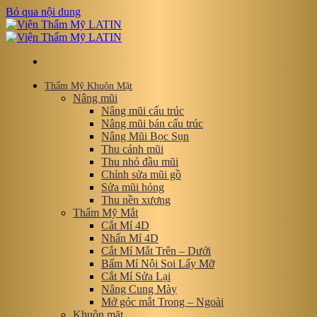
Bỏ qua nội dung
Thẩm Mỹ Khuôn Mặt
Nâng mũi
Nâng mũi cấu trúc
Nâng mũi bán cấu trúc
Nâng Mũi Bọc Sụn
Thu cánh mũi
Thu nhỏ đầu mũi
Chỉnh sửa mũi gồ
Sửa mũi hỏng
Thu nền xương
Thẩm Mỹ Mắt
Cắt Mí 4D
Nhấn Mí 4D
Cắt Mí Mắt Trên – Dưới
Bấm Mí Nội Soi Lấy Mỡ
Cắt Mí Sửa Lại
Nâng Cung Mày
Mở góc mắt Trong – Ngoài
Khuôn mặt