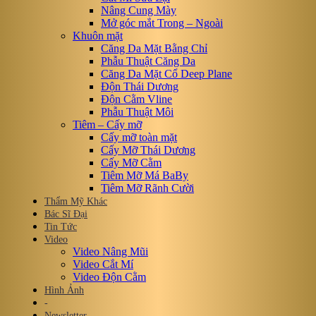
Nâng Cung Mày
Mở góc mắt Trong – Ngoài
Khuôn mặt
Căng Da Mặt Bằng Chỉ
Phẫu Thuật Căng Da
Căng Da Mặt Cổ Deep Plane
Độn Thái Dương
Độn Cằm Vline
Phẫu Thuật Môi
Tiêm – Cấy mỡ
Cấy mỡ toàn mặt
Cấy Mỡ Thái Dương
Cấy Mỡ Cằm
Tiêm Mỡ Má BaBy
Tiêm Mỡ Rãnh Cười
Thẩm Mỹ Khác
Bác Sĩ Đại
Tin Tức
Video
Video Nâng Mũi
Video Cắt Mí
Video Độn Cằm
Hình Ảnh
-
Newsletter