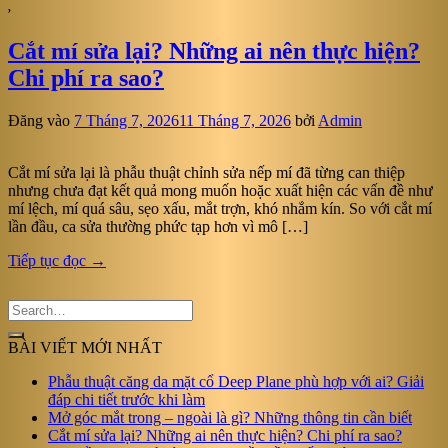
,
Cắt mí sửa lại? Những ai nên thực hiện?
Chi phí ra sao?
Đăng vào
7 Tháng 7, 2026
11 Tháng 7, 2026
bởi
Admin
Cắt mí sửa lại là phẫu thuật chỉnh sửa nếp mí đã từng can thiệp
nhưng chưa đạt kết quả mong muốn hoặc xuất hiện các vấn đề như
mí lệch, mí quá sâu, sẹo xấu, mắt trợn, khó nhắm kín. So với cắt mí
lần đầu, ca sửa thường phức tạp hơn vì mô […]
Tiếp tục đọc
→
BÀI VIẾT MỚI NHẤT
Phẫu thuật căng da mặt cổ Deep Plane phù hợp với ai? Giải
đáp chi tiết trước khi làm
Mở góc mắt trong – ngoài là gì? Những thông tin cần biết
Cắt mí sửa lại? Những ai nên thực hiện? Chi phí ra sao?