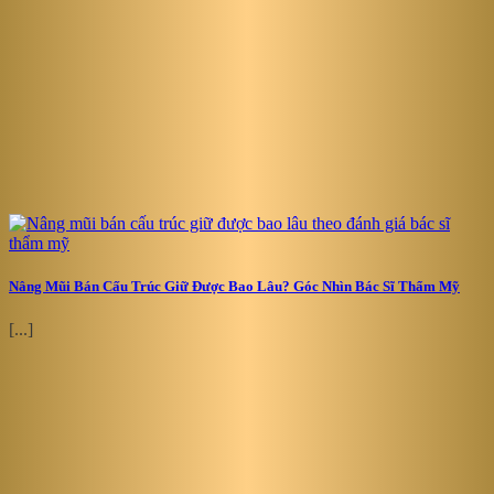
Nâng Mũi Bán Cấu Trúc Giữ Được Bao Lâu? Góc Nhìn Bác Sĩ Thẩm Mỹ
[...]