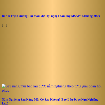
Bác sĩ Trịnh Quang Đại tham dự Hội nghị Thẩm mỹ MSAPS Mekong 2026
[...]
Nằm Nghiêng Sau Nâng Mũi Có Sao Không? Bao Lâu Được Ngủ Nghiêng
Lại?