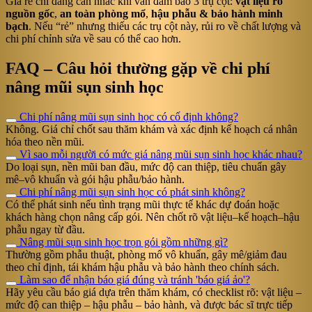
Giá rẻ chỉ đáng cân nhắc khi vẫn đảm bảo 3 trụ cột:
vật liệu rõ
nguồn gốc
,
an toàn phòng mổ
,
hậu phẫu & bảo hành minh
bạch
. Nếu “rẻ” nhưng thiếu các trụ cột này, rủi ro về chất lượng và
chi phí chỉnh sửa về sau có thể cao hơn.
FAQ – Câu hỏi thường gặp về chi phí
nâng mũi sụn sinh học
Chi phí nâng mũi sụn sinh học có cố định không?
Không. Giá chỉ chốt sau thăm khám và xác định kế hoạch cá nhân
hóa theo nền mũi.
Vì sao mỗi người có mức giá nâng mũi sụn sinh học khác nhau?
Do loại sụn, nền mũi ban đầu, mức độ can thiệp, tiêu chuẩn gây
mê–vô khuẩn và gói hậu phẫu/bảo hành.
Chi phí nâng mũi sụn sinh học có phát sinh không?
Có thể phát sinh nếu tình trạng mũi thực tế khác dự đoán hoặc
khách hàng chọn nâng cấp gói. Nên chốt rõ vật liệu–kế hoạch–hậu
phẫu ngay từ đầu.
Nâng mũi sụn sinh học trọn gói gồm những gì?
Thường gồm phẫu thuật, phòng mổ vô khuẩn, gây mê/giảm đau
theo chỉ định, tái khám hậu phẫu và bảo hành theo chính sách.
Làm sao để nhận báo giá đúng và tránh 'báo giá ảo'?
Hãy yêu cầu báo giá dựa trên thăm khám, có checklist rõ: vật liệu –
mức độ can thiệp – hậu phẫu – bảo hành, và được bác sĩ trực tiếp