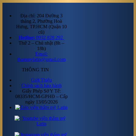
Địa chỉ: 204 Đường 3
tháng 2, Phường Hoà
Hưng, TP.HCM (Quận 10
cũ)
Hotline:
0932 828 292
Thứ 2 – Chủ nhật (8h –
18h)
Email:
thammylatin@gmail.com
THÔNG TIN
Giới Thiệu
Chính sách bảo hành
Giấy Phép Sở Y Tế:
08335/HCM-GPHĐ – Cấp
ngày 13/05/2026