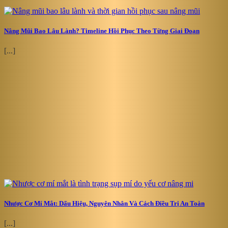
Nâng Mũi Bao Lâu Lành? Timeline Hồi Phục Theo Từng Giai Đoạn
[...]
Nhược Cơ Mí Mắt: Dấu Hiệu, Nguyên Nhân Và Cách Điều Trị An Toàn
[...]