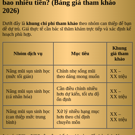
bao nhiêu tiền? (Bảng giá tham khảo
2026)
Dưới đây là
khung chi phí tham khảo
theo nhóm can thiệp để bạn
dễ dự trù. Giá thực tế cần bác sĩ thăm khám trực tiếp và xác định kế
hoạch phù hợp.
Khung
Nhóm dịch vụ
Mục tiêu
giá tham
khảo
Nâng mũi sụn sinh học
Chỉnh nhẹ sống mũi
XX –
(mức tối giản)
theo dáng mong muốn
XX triệu
Cần điều chỉnh nhiều
Nâng mũi sụn sinh học
XX –
hơn dự kiến, tối ưu độ
(cá nhân hóa)
XX triệu
ổn định
Nâng mũi sụn sinh học
Xử lý nhiều hạng mục
XX –
(can thiệp mức trung
hơn theo chỉ định
XX triệu
bình)
chuyên môn