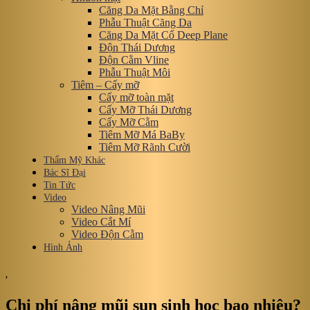
Căng Da Mặt Bằng Chỉ
Phẫu Thuật Căng Da
Căng Da Mặt Cổ Deep Plane
Độn Thái Dương
Độn Cằm Vline
Phẫu Thuật Môi
Tiêm – Cấy mỡ
Cấy mỡ toàn mặt
Cấy Mỡ Thái Dương
Cấy Mỡ Cằm
Tiêm Mỡ Má BaBy
Tiêm Mỡ Rãnh Cười
Thẩm Mỹ Khác
Bác Sĩ Đại
Tin Tức
Video
Video Nâng Mũi
Video Cắt Mí
Video Độn Cằm
Hình Ảnh
,
Chi phí nâng mũi sụn sinh học bao nhiêu?