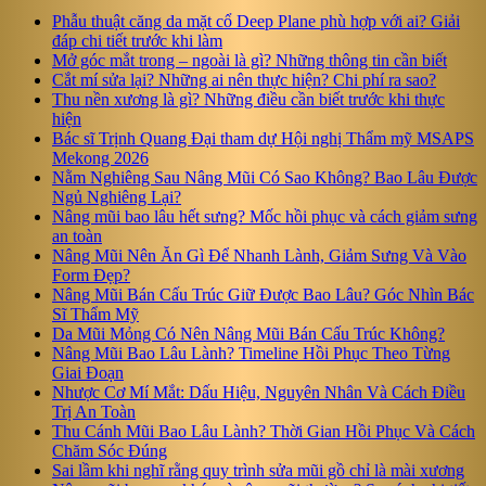
Phẫu thuật căng da mặt cổ Deep Plane phù hợp với ai? Giải
đáp chi tiết trước khi làm
Mở góc mắt trong – ngoài là gì? Những thông tin cần biết
Cắt mí sửa lại? Những ai nên thực hiện? Chi phí ra sao?
Thu nền xương là gì? Những điều cần biết trước khi thực
hiện
Bác sĩ Trịnh Quang Đại tham dự Hội nghị Thẩm mỹ MSAPS
Mekong 2026
Nằm Nghiêng Sau Nâng Mũi Có Sao Không? Bao Lâu Được
Ngủ Nghiêng Lại?
Nâng mũi bao lâu hết sưng? Mốc hồi phục và cách giảm sưng
an toàn
Nâng Mũi Nên Ăn Gì Để Nhanh Lành, Giảm Sưng Và Vào
Form Đẹp?
Nâng Mũi Bán Cấu Trúc Giữ Được Bao Lâu? Góc Nhìn Bác
Sĩ Thẩm Mỹ
Da Mũi Mỏng Có Nên Nâng Mũi Bán Cấu Trúc Không?
Nâng Mũi Bao Lâu Lành? Timeline Hồi Phục Theo Từng
Giai Đoạn
Nhược Cơ Mí Mắt: Dấu Hiệu, Nguyên Nhân Và Cách Điều
Trị An Toàn
Thu Cánh Mũi Bao Lâu Lành? Thời Gian Hồi Phục Và Cách
Chăm Sóc Đúng
Sai lầm khi nghĩ rằng quy trình sửa mũi gồ chỉ là mài xương