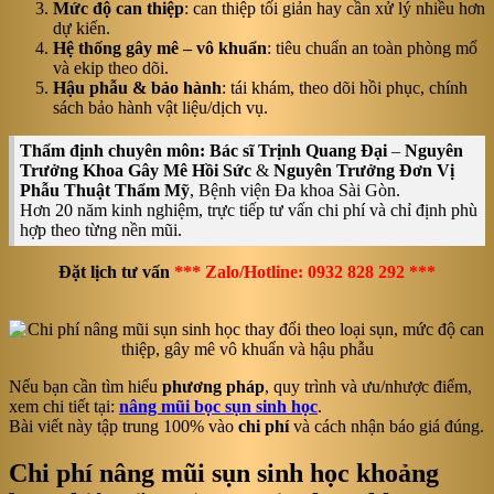
Mức độ can thiệp
: can thiệp tối giản hay cần xử lý nhiều hơn
dự kiến.
Hệ thống gây mê – vô khuẩn
: tiêu chuẩn an toàn phòng mổ
và ekip theo dõi.
Hậu phẫu & bảo hành
: tái khám, theo dõi hồi phục, chính
sách bảo hành vật liệu/dịch vụ.
Thẩm định chuyên môn:
Bác sĩ Trịnh Quang Đại
–
Nguyên
Trưởng Khoa Gây Mê Hồi Sức
&
Nguyên Trưởng Đơn Vị
Phẫu Thuật Thẩm Mỹ
, Bệnh viện Đa khoa Sài Gòn.
Hơn 20 năm kinh nghiệm, trực tiếp tư vấn chi phí và chỉ định phù
hợp theo từng nền mũi.
Đặt lịch tư vấn
*** Zalo/Hotline: 0932 828 292 ***
Nếu bạn cần tìm hiểu
phương pháp
, quy trình và ưu/nhược điểm,
xem chi tiết tại:
nâng mũi bọc sụn sinh học
.
Bài viết này tập trung 100% vào
chi phí
và cách nhận báo giá đúng.
Chi phí nâng mũi sụn sinh học khoảng