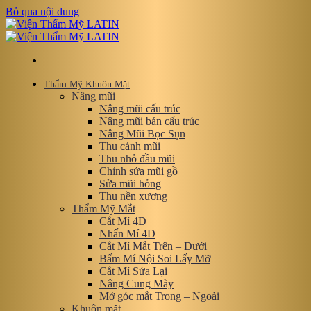
Bỏ qua nội dung
Thẩm Mỹ Khuôn Mặt
Nâng mũi
Nâng mũi cấu trúc
Nâng mũi bán cấu trúc
Nâng Mũi Bọc Sụn
Thu cánh mũi
Thu nhỏ đầu mũi
Chỉnh sửa mũi gồ
Sửa mũi hỏng
Thu nền xương
Thẩm Mỹ Mắt
Cắt Mí 4D
Nhấn Mí 4D
Cắt Mí Mắt Trên – Dưới
Bấm Mí Nội Soi Lấy Mỡ
Cắt Mí Sửa Lại
Nâng Cung Mày
Mở góc mắt Trong – Ngoài
Khuôn mặt