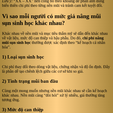
Lưu ý:
“XX – XX” nên công bố theo khoảng để phản ánh đúng
biến thiên chi phí theo từng nền mũi và tránh cam kết tuyệt đối.
Vì sao mỗi người có mức giá nâng mũi
sụn sinh học khác nhau?
Khác nhau về nền mũi và mục tiêu thẩm mỹ sẽ dẫn đến khác nhau
về vật liệu, mức độ can thiệp và hậu phẫu. Do đó,
chi phí nâng
mũi sụn sinh học
thường được xác định theo “kế hoạch cá nhân
hóa”.
1) Loại sụn sinh học
Chi phí thay đổi theo dòng vật liệu, chứng nhận và độ ổn định. Đây
là phần dễ tạo chênh lệch giữa các cơ sở khi so giá.
2) Tình trạng mũi ban đầu
Cùng một mong muốn nhưng nền mũi khác nhau sẽ cần kế hoạch
khác nhau. Nền mũi càng “đòi hỏi” xử lý nhiều, giá thường tăng
tương ứng.
3) Mức độ can thiệp