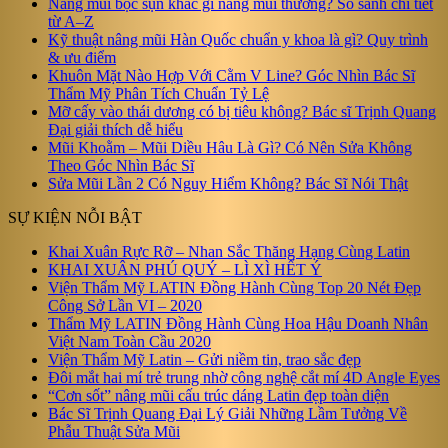
Nâng mũi bọc sụn khác gì nâng mũi thường? So sánh chi tiết
từ A–Z
Kỹ thuật nâng mũi Hàn Quốc chuẩn y khoa là gì? Quy trình
& ưu điểm
Khuôn Mặt Nào Hợp Với Cằm V Line? Góc Nhìn Bác Sĩ
Thẩm Mỹ Phân Tích Chuẩn Tỷ Lệ
Mỡ cấy vào thái dương có bị tiêu không? Bác sĩ Trịnh Quang
Đại giải thích dễ hiểu
Mũi Khoằm – Mũi Diều Hâu Là Gì? Có Nên Sửa Không
Theo Góc Nhìn Bác Sĩ
Sửa Mũi Lần 2 Có Nguy Hiểm Không? Bác Sĩ Nói Thật
SỰ KIỆN NỖI BẬT
Khai Xuân Rực Rỡ – Nhan Sắc Thăng Hạng Cùng Latin
KHAI XUÂN PHÚ QUÝ – LÌ XÌ HẾT Ý
Viện Thẩm Mỹ LATIN Đồng Hành Cùng Top 20 Nét Đẹp
Công Sở Lần VI – 2020
Thẩm Mỹ LATIN Đồng Hành Cùng Hoa Hậu Doanh Nhân
Việt Nam Toàn Cầu 2020
Viện Thẩm Mỹ Latin – Gửi niềm tin, trao sắc đẹp
Đôi mắt hai mí trẻ trung nhờ công nghệ cắt mí 4D Angle Eyes
“Cơn sốt” nâng mũi cấu trúc dáng Latin đẹp toàn diện
Bác Sĩ Trịnh Quang Đại Lý Giải Những Lầm Tưởng Về
Phẫu Thuật Sửa Mũi