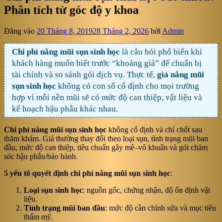
Phân tích từ góc độ y khoa
Đăng vào
20 Tháng 8, 2019
28 Tháng 2, 2026
bởi
Admin
Chi phí nâng mũi sụn sinh học
là câu hỏi phổ biến khi
khách hàng muốn biết trước “khoảng giá” để chuẩn bị
tài chính và so sánh gói dịch vụ. Thực tế,
giá nâng mũi
sụn sinh học
không có con số cố định cho mọi trường
hợp vì mỗi nền mũi sẽ có mức độ can thiệp, vật liệu và
kế hoạch hậu phẫu khác nhau.
Chi phí nâng mũi sụn sinh học
không cố định và chỉ chốt sau
thăm khám. Giá thường thay đổi theo loại sụn, tình trạng mũi ban
đầu, mức độ can thiệp, tiêu chuẩn gây mê–vô khuẩn và gói chăm
sóc hậu phẫu/bảo hành.
5 yếu tố quyết định chi phí nâng mũi sụn sinh học
:
Loại sụn sinh học
: nguồn gốc, chứng nhận, độ ổn định vật
liệu.
Tình trạng mũi ban đầu
: mức độ cần chỉnh sửa và mục tiêu
thẩm mỹ.