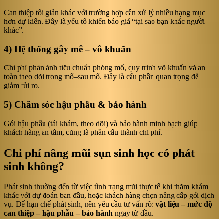
Can thiệp tối giản khác với trường hợp cần xử lý nhiều hạng mục
hơn dự kiến. Đây là yếu tố khiến báo giá “tại sao bạn khác người
khác”.
4) Hệ thống gây mê – vô khuẩn
Chi phí phản ánh tiêu chuẩn phòng mổ, quy trình vô khuẩn và an
toàn theo dõi trong mổ–sau mổ. Đây là cấu phần quan trọng để
giảm rủi ro.
5) Chăm sóc hậu phẫu & bảo hành
Gói hậu phẫu (tái khám, theo dõi) và bảo hành minh bạch giúp
khách hàng an tâm, cũng là phần cấu thành chi phí.
Chi phí nâng mũi sụn sinh học có phát
sinh không?
Phát sinh thường đến từ việc tình trạng mũi thực tế khi thăm khám
khác với dự đoán ban đầu, hoặc khách hàng chọn nâng cấp gói dịch
vụ. Để hạn chế phát sinh, nên yêu cầu tư vấn rõ:
vật liệu – mức độ
can thiệp – hậu phẫu – bảo hành
ngay từ đầu.