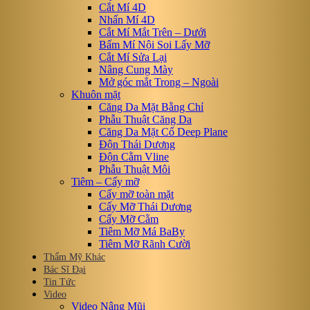
Cắt Mí 4D
Nhấn Mí 4D
Cắt Mí Mắt Trên – Dưới
Bấm Mí Nội Soi Lấy Mỡ
Cắt Mí Sửa Lại
Nâng Cung Mày
Mở góc mắt Trong – Ngoài
Khuôn mặt
Căng Da Mặt Bằng Chỉ
Phẫu Thuật Căng Da
Căng Da Mặt Cổ Deep Plane
Độn Thái Dương
Độn Cằm Vline
Phẫu Thuật Môi
Tiêm – Cấy mỡ
Cấy mỡ toàn mặt
Cấy Mỡ Thái Dương
Cấy Mỡ Cằm
Tiêm Mỡ Má BaBy
Tiêm Mỡ Rãnh Cười
Thẩm Mỹ Khác
Bác Sĩ Đại
Tin Tức
Video
Video Nâng Mũi