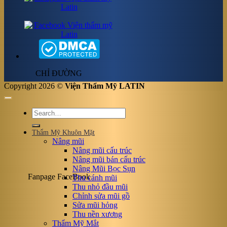
CHỈ ĐƯỜNG
Copyright 2026 ©
Viện Thẩm Mỹ LATIN
Thẩm Mỹ Khuôn Mặt
Nâng mũi
Nâng mũi cấu trúc
Nâng mũi bán cấu trúc
Nâng Mũi Bọc Sụn
Fanpage FaceBook
Thu cánh mũi
Thu nhỏ đầu mũi
Chỉnh sửa mũi gồ
Sửa mũi hỏng
Thu nền xương
Thẩm Mỹ Mắt