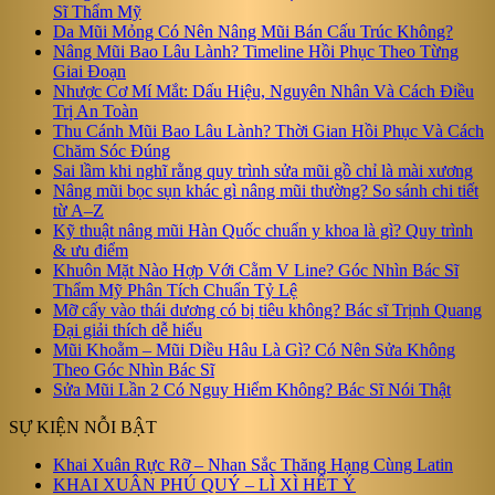
Sĩ Thẩm Mỹ
Da Mũi Mỏng Có Nên Nâng Mũi Bán Cấu Trúc Không?
Nâng Mũi Bao Lâu Lành? Timeline Hồi Phục Theo Từng
Giai Đoạn
Nhược Cơ Mí Mắt: Dấu Hiệu, Nguyên Nhân Và Cách Điều
Trị An Toàn
Thu Cánh Mũi Bao Lâu Lành? Thời Gian Hồi Phục Và Cách
Chăm Sóc Đúng
Sai lầm khi nghĩ rằng quy trình sửa mũi gồ chỉ là mài xương
Nâng mũi bọc sụn khác gì nâng mũi thường? So sánh chi tiết
từ A–Z
Kỹ thuật nâng mũi Hàn Quốc chuẩn y khoa là gì? Quy trình
& ưu điểm
Khuôn Mặt Nào Hợp Với Cằm V Line? Góc Nhìn Bác Sĩ
Thẩm Mỹ Phân Tích Chuẩn Tỷ Lệ
Mỡ cấy vào thái dương có bị tiêu không? Bác sĩ Trịnh Quang
Đại giải thích dễ hiểu
Mũi Khoằm – Mũi Diều Hâu Là Gì? Có Nên Sửa Không
Theo Góc Nhìn Bác Sĩ
Sửa Mũi Lần 2 Có Nguy Hiểm Không? Bác Sĩ Nói Thật
SỰ KIỆN NỖI BẬT
Khai Xuân Rực Rỡ – Nhan Sắc Thăng Hạng Cùng Latin
KHAI XUÂN PHÚ QUÝ – LÌ XÌ HẾT Ý