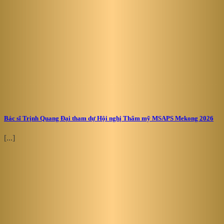
Bác sĩ Trịnh Quang Đại tham dự Hội nghị Thẩm mỹ MSAPS Mekong 2026
[...]