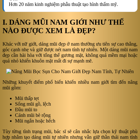
Hơn 20 năm kinh nghiệm phẫu thuật tạo hình thẩm mỹ.
I. DÁNG MŨI NAM GIỚI NHƯ THẾ
NÀO ĐƯỢC XEM LÀ ĐẸP?
Khác với nữ giới, dáng mũi đẹp ở nam thường ưu tiên sự cao thẳng,
góc cạnh nhẹ và giữ được nét nam tính tự nhiên. Một dáng mũi nam
đẹp cần hài hòa với tổng thể gương mặt, không quá mềm mại hoặc
quá nhỏ khiến khuôn mặt mất đi sự mạnh mẽ.
Những khuyết điểm phổ biến khiến nhiều nam giới tìm đến nâng
mũi gồm:
Mũi thấp tẹt
Sống mũi gồ, lệch
Đầu mũi to
Cánh mũi bè rộng
Mũi ngắn hoặc hếch
Tùy từng tình trạng mũi, bác sĩ sẽ cân nhắc lựa chọn kỹ thuật phù
hợp nhằm tạo dáng mũi tự nhiên nhưng vẫn giữ thần thái nam tính