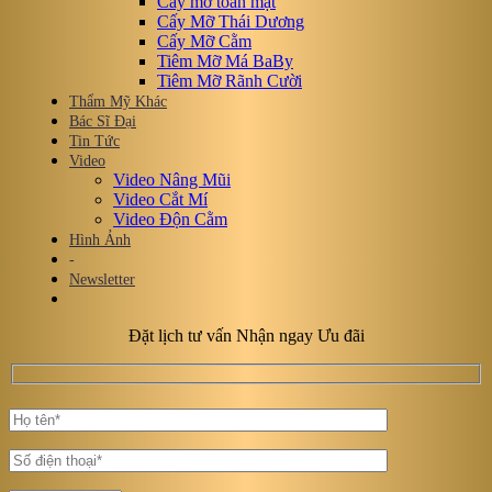
Cấy mỡ toàn mặt
Cấy Mỡ Thái Dương
Cấy Mỡ Cằm
Tiêm Mỡ Má BaBy
Tiêm Mỡ Rãnh Cười
Thẩm Mỹ Khác
Bác Sĩ Đại
Tin Tức
Video
Video Nâng Mũi
Video Cắt Mí
Video Độn Cằm
Hình Ảnh
-
Newsletter
Đặt lịch tư vấn Nhận ngay Ưu đãi