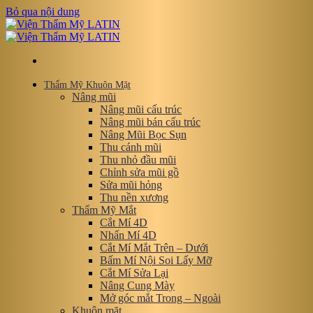
Bỏ qua nội dung
Thẩm Mỹ Khuôn Mặt
Nâng mũi
Nâng mũi cấu trúc
Nâng mũi bán cấu trúc
Nâng Mũi Bọc Sụn
Thu cánh mũi
Thu nhỏ đầu mũi
Chỉnh sửa mũi gồ
Sửa mũi hỏng
Thu nền xương
Thẩm Mỹ Mắt
Cắt Mí 4D
Nhấn Mí 4D
Cắt Mí Mắt Trên – Dưới
Bấm Mí Nội Soi Lấy Mỡ
Cắt Mí Sửa Lại
Nâng Cung Mày
Mở góc mắt Trong – Ngoài
Khuôn mặt