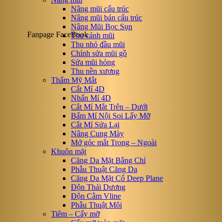
Nâng mũi cấu trúc
Nâng mũi bán cấu trúc
Nâng Mũi Bọc Sụn
Fanpage FaceBook
Thu cánh mũi
Thu nhỏ đầu mũi
Chỉnh sửa mũi gồ
Sửa mũi hỏng
Thu nền xương
Thẩm Mỹ Mắt
Cắt Mí 4D
Nhấn Mí 4D
Cắt Mí Mắt Trên – Dưới
Bấm Mí Nội Soi Lấy Mỡ
Cắt Mí Sửa Lại
Nâng Cung Mày
Mở góc mắt Trong – Ngoài
Khuôn mặt
Căng Da Mặt Bằng Chỉ
Phẫu Thuật Căng Da
Căng Da Mặt Cổ Deep Plane
Độn Thái Dương
Độn Cằm Vline
Phẫu Thuật Môi
Tiêm – Cấy mỡ