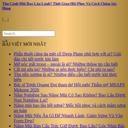
Thu Cánh Mũi Bao Lâu Lành? Thời Gian Hồi Phục Và Cách Chăm Sóc
Đúng
[...]
BÀI VIẾT MỚI NHẤT
Phẫu thuật căng da mặt cổ Deep Plane phù hợp với ai? Giải
đáp chi tiết trước khi làm
Mở góc mắt trong – ngoài là gì? Những thông tin cần biết
Cắt mí sửa lại? Những ai nên thực hiện? Chi phí ra sao?
Thu nền xương là gì? Những điều cần biết trước khi thực
hiện
Bác sĩ Trịnh Quang Đại tham dự Hội nghị Thẩm mỹ MSAPS
Mekong 2026
Nằm Nghiêng Sau Nâng Mũi Có Sao Không? Bao Lâu Được
Ngủ Nghiêng Lại?
Nâng mũi bao lâu hết sưng? Mốc hồi phục và cách giảm sưng
an toàn
Nâng Mũi Nên Ăn Gì Để Nhanh Lành, Giảm Sưng Và Vào
Form Đẹp?
Nâng Mũi Bán Cấu Trúc Giữ Được Bao Lâu? Góc Nhìn Bác