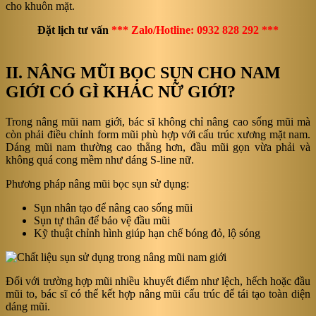
cho khuôn mặt.
Đặt lịch tư vấn
*** Zalo/Hotline: 0932 828 292 ***
II. NÂNG MŨI BỌC SỤN CHO NAM
GIỚI CÓ GÌ KHÁC NỮ GIỚI?
Trong nâng mũi nam giới, bác sĩ không chỉ nâng cao sống mũi mà
còn phải điều chỉnh form mũi phù hợp với cấu trúc xương mặt nam.
Dáng mũi nam thường cao thẳng hơn, đầu mũi gọn vừa phải và
không quá cong mềm như dáng S-line nữ.
Phương pháp nâng mũi bọc sụn sử dụng:
Sụn nhân tạo để nâng cao sống mũi
Sụn tự thân để bảo vệ đầu mũi
Kỹ thuật chỉnh hình giúp hạn chế bóng đỏ, lộ sóng
Đối với trường hợp mũi nhiều khuyết điểm như lệch, hếch hoặc đầu
mũi to, bác sĩ có thể kết hợp nâng mũi cấu trúc để tái tạo toàn diện
dáng mũi.