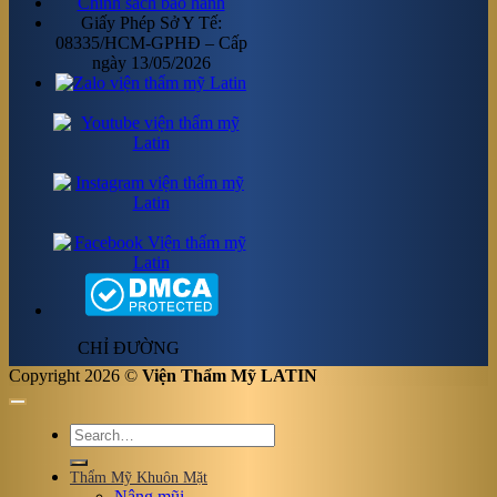
Chính sách bảo hành
Giấy Phép Sở Y Tế:
08335/HCM-GPHĐ – Cấp
ngày 13/05/2026
CHỈ ĐƯỜNG
Copyright 2026 ©
Viện Thẩm Mỹ LATIN
Thẩm Mỹ Khuôn Mặt
Nâng mũi