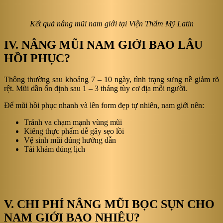
Kết quả nâng mũi nam giới tại Viện Thẩm Mỹ Latin
IV. NÂNG MŨI NAM GIỚI BAO LÂU
HỒI PHỤC?
Thông thường sau khoảng 7 – 10 ngày, tình trạng sưng nề giảm rõ
rệt. Mũi dần ổn định sau 1 – 3 tháng tùy cơ địa mỗi người.
Để mũi hồi phục nhanh và lên form đẹp tự nhiên, nam giới nên:
Tránh va chạm mạnh vùng mũi
Kiêng thực phẩm dễ gây sẹo lồi
Vệ sinh mũi đúng hướng dẫn
Tái khám đúng lịch
V. CHI PHÍ NÂNG MŨI BỌC SỤN CHO
NAM GIỚI BAO NHIÊU?