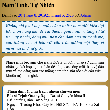
Nam Tính, Tự Nhiên
Đăng vào
20 Tháng 8, 2019
21 Tháng 5, 2026
bởi
Admin
Không chỉ phái đẹp, ngày càng nhiều nam giới hiện đại
lựa chọn nâng mũi để cải thiện ngoại hình và tăng sự tự
tin. Tuy nhiên, dáng mũi nam cần đảm bảo sự mạnh mẽ,
cao thẳng và hài hòa với cấu trúc gương mặt thay vì
mềm mại như nữ giới.
Nâng mũi bọc sụn cho nam giới
là phương pháp sử dụng sụn
nhân tạo kết hợp sụn tự thân để nâng cao sống mũi, bảo vệ đầu
mũi và tạo dáng mũi cao thẳng nam tính, hài hòa với cấu trúc
khuôn mặt nam giới.
Thẩm định & chịu trách nhiệm chuyên môn:
Bác sĩ Trịnh Quang Đại
– Bác sĩ Chuyên khoa II
Giải thưởng Bàn Tay Vàng 2016
Nguyên Trưởng Khoa Gây Mê Hồi Sức – BV Đa khoa Sài
Gòn