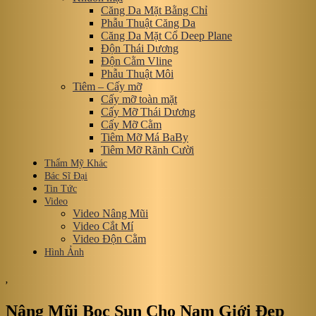
Căng Da Mặt Bằng Chỉ
Phẫu Thuật Căng Da
Căng Da Mặt Cổ Deep Plane
Độn Thái Dương
Độn Cằm Vline
Phẫu Thuật Môi
Tiêm – Cấy mỡ
Cấy mỡ toàn mặt
Cấy Mỡ Thái Dương
Cấy Mỡ Cằm
Tiêm Mỡ Má BaBy
Tiêm Mỡ Rãnh Cười
Thẩm Mỹ Khác
Bác Sĩ Đại
Tin Tức
Video
Video Nâng Mũi
Video Cắt Mí
Video Độn Cằm
Hình Ảnh
,
Nâng Mũi Bọc Sụn Cho Nam Giới Đẹp