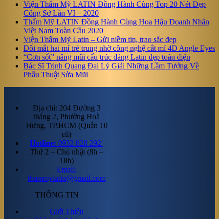
Viện Thẩm Mỹ LATIN Đồng Hành Cùng Top 20 Nét Đẹp
Công Sở Lần VI – 2020
Thẩm Mỹ LATIN Đồng Hành Cùng Hoa Hậu Doanh Nhân
Việt Nam Toàn Cầu 2020
Viện Thẩm Mỹ Latin – Gửi niềm tin, trao sắc đẹp
Đôi mắt hai mí trẻ trung nhờ công nghệ cắt mí 4D Angle Eyes
“Cơn sốt” nâng mũi cấu trúc dáng Latin đẹp toàn diện
Bác Sĩ Trịnh Quang Đại Lý Giải Những Lầm Tưởng Về
Phẫu Thuật Sửa Mũi
Địa chỉ: 204 Đường 3
tháng 2, Phường Hoà
Hưng, TP.HCM (Quận 10
cũ)
Hotline:
0932 828 292
Thứ 2 – Chủ nhật (8h –
18h)
Email:
thammylatin@gmail.com
THÔNG TIN
Giới Thiệu