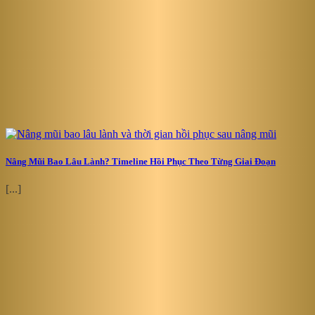
Nâng Mũi Bao Lâu Lành? Timeline Hồi Phục Theo Từng Giai Đoạn
[...]