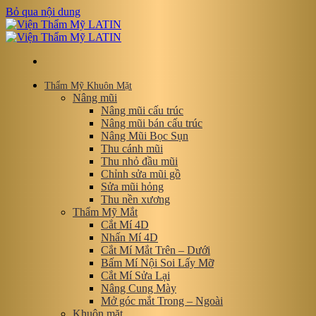
Bỏ qua nội dung
Thẩm Mỹ Khuôn Mặt
Nâng mũi
Nâng mũi cấu trúc
Nâng mũi bán cấu trúc
Nâng Mũi Bọc Sụn
Thu cánh mũi
Thu nhỏ đầu mũi
Chỉnh sửa mũi gồ
Sửa mũi hỏng
Thu nền xương
Thẩm Mỹ Mắt
Cắt Mí 4D
Nhấn Mí 4D
Cắt Mí Mắt Trên – Dưới
Bấm Mí Nội Soi Lấy Mỡ
Cắt Mí Sửa Lại
Nâng Cung Mày
Mở góc mắt Trong – Ngoài
Khuôn mặt