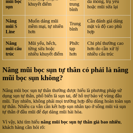
mũi bọc
da mỏng, trụ yếu
khuyết điểm
trung
sụn
hoặc mũi sửa lại
bình
Nâng
Muốn dáng mũi
Cần đánh giá dáng
Trung
mũi S
mềm mại, tự nhiên
mặt và độ cao phù
bình
Line
hơn
hợp
Nâng
Mũi yếu, hếch,
Phức
Chi phí thường cao
mũi cấu
từng sửa hoặc
tạp
hơn do cần xử lý
trúc
nhiều khuyết điểm
hơn
nhiều cấu trúc
Nâng mũi bọc sụn tự thân có phải là nâng
mũi bọc sụn không?
Nâng mũi bọc sụn tự thân thường được hiểu là phương pháp sử
dụng sụn tự thân, phổ biến là sụn tai, để hỗ trợ bảo vệ vùng đầu
mũi. Tuy nhiên, không phải mọi trường hợp đều dùng hoàn toàn sụn
tự thân. Nhiều ca vẫn cần kết hợp sụn nhân tạo ở sống mũi và sụn
tự thân ở đầu mũi để đạt dáng mũi hài hòa.
Vì vậy, khi tìm hiểu
nâng mũi bọc sụn tự thân giá bao nhiêu
,
khách hàng cần hỏi rõ: