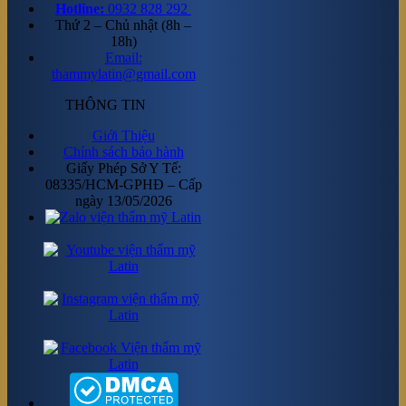
Hotline:
0932 828 292
Thứ 2 – Chủ nhật (8h –
18h)
Email:
thammylatin@gmail.com
THÔNG TIN
Giới Thiệu
Chính sách bảo hành
Giấy Phép Sở Y Tế:
08335/HCM-GPHĐ – Cấp
ngày 13/05/2026