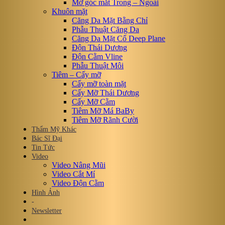
Mở góc mắt Trong – Ngoài
Khuôn mặt
Căng Da Mặt Bằng Chỉ
Phẫu Thuật Căng Da
Căng Da Mặt Cổ Deep Plane
Độn Thái Dương
Độn Cằm Vline
Phẫu Thuật Môi
Tiêm – Cấy mỡ
Cấy mỡ toàn mặt
Cấy Mỡ Thái Dương
Cấy Mỡ Cằm
Tiêm Mỡ Má BaBy
Tiêm Mỡ Rãnh Cười
Thẩm Mỹ Khác
Bác Sĩ Đại
Tin Tức
Video
Video Nâng Mũi
Video Cắt Mí
Video Độn Cằm
Hình Ảnh
-
Newsletter