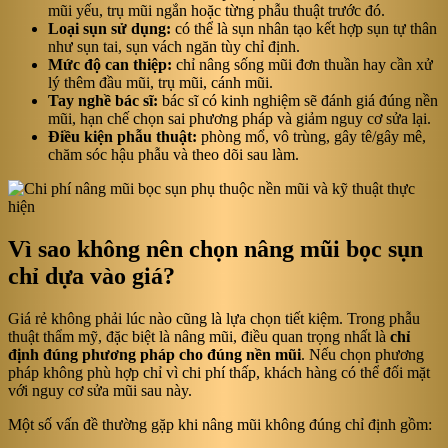
mũi yếu, trụ mũi ngắn hoặc từng phẫu thuật trước đó.
Loại sụn sử dụng:
có thể là sụn nhân tạo kết hợp sụn tự thân
như sụn tai, sụn vách ngăn tùy chỉ định.
Mức độ can thiệp:
chỉ nâng sống mũi đơn thuần hay cần xử
lý thêm đầu mũi, trụ mũi, cánh mũi.
Tay nghề bác sĩ:
bác sĩ có kinh nghiệm sẽ đánh giá đúng nền
mũi, hạn chế chọn sai phương pháp và giảm nguy cơ sửa lại.
Điều kiện phẫu thuật:
phòng mổ, vô trùng, gây tê/gây mê,
chăm sóc hậu phẫu và theo dõi sau làm.
Vì sao không nên chọn nâng mũi bọc sụn
chỉ dựa vào giá?
Giá rẻ không phải lúc nào cũng là lựa chọn tiết kiệm. Trong phẫu
thuật thẩm mỹ, đặc biệt là nâng mũi, điều quan trọng nhất là
chỉ
định đúng phương pháp cho đúng nền mũi
. Nếu chọn phương
pháp không phù hợp chỉ vì chi phí thấp, khách hàng có thể đối mặt
với nguy cơ sửa mũi sau này.
Một số vấn đề thường gặp khi nâng mũi không đúng chỉ định gồm: