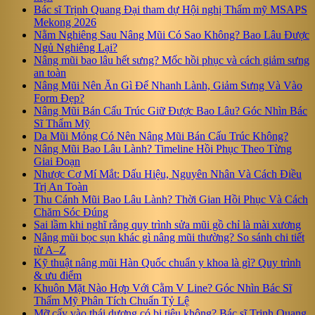
Bác sĩ Trịnh Quang Đại tham dự Hội nghị Thẩm mỹ MSAPS
Mekong 2026
Nằm Nghiêng Sau Nâng Mũi Có Sao Không? Bao Lâu Được
Ngủ Nghiêng Lại?
Nâng mũi bao lâu hết sưng? Mốc hồi phục và cách giảm sưng
an toàn
Nâng Mũi Nên Ăn Gì Để Nhanh Lành, Giảm Sưng Và Vào
Form Đẹp?
Nâng Mũi Bán Cấu Trúc Giữ Được Bao Lâu? Góc Nhìn Bác
Sĩ Thẩm Mỹ
Da Mũi Mỏng Có Nên Nâng Mũi Bán Cấu Trúc Không?
Nâng Mũi Bao Lâu Lành? Timeline Hồi Phục Theo Từng
Giai Đoạn
Nhược Cơ Mí Mắt: Dấu Hiệu, Nguyên Nhân Và Cách Điều
Trị An Toàn
Thu Cánh Mũi Bao Lâu Lành? Thời Gian Hồi Phục Và Cách
Chăm Sóc Đúng
Sai lầm khi nghĩ rằng quy trình sửa mũi gồ chỉ là mài xương
Nâng mũi bọc sụn khác gì nâng mũi thường? So sánh chi tiết
từ A–Z
Kỹ thuật nâng mũi Hàn Quốc chuẩn y khoa là gì? Quy trình
& ưu điểm
Khuôn Mặt Nào Hợp Với Cằm V Line? Góc Nhìn Bác Sĩ
Thẩm Mỹ Phân Tích Chuẩn Tỷ Lệ
Mỡ cấy vào thái dương có bị tiêu không? Bác sĩ Trịnh Quang