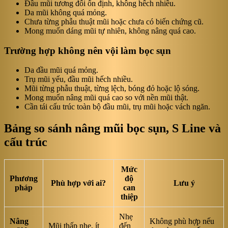
Đầu mũi tương đối ổn định, không hếch nhiều.
Da mũi không quá mỏng.
Chưa từng phẫu thuật mũi hoặc chưa có biến chứng cũ.
Mong muốn dáng mũi tự nhiên, không nâng quá cao.
Trường hợp không nên vội làm bọc sụn
Da đầu mũi quá mỏng.
Trụ mũi yếu, đầu mũi hếch nhiều.
Mũi từng phẫu thuật, từng lệch, bóng đỏ hoặc lộ sóng.
Mong muốn nâng mũi quá cao so với nền mũi thật.
Cần tái cấu trúc toàn bộ đầu mũi, trụ mũi hoặc vách ngăn.
Bảng so sánh nâng mũi bọc sụn, S Line và
cấu trúc
Mức
Phương
độ
Phù hợp với ai?
Lưu ý
pháp
can
thiệp
Nhẹ
Nâng
Không phù hợp nếu
Mũi thấp nhẹ, ít
đến