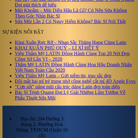
Đại giải thích dễ hiểu
Mũi Khoằm – Mũi Diều Hâu Là Gì? Có Nên Sửa Không
Theo Góc Nhìn Bác Sĩ
Sửa Mũi Lần 2 Có Nguy Hiểm Không? Bác Sĩ Nói Thật
SỰ KIỆN NỖI BẬT
Khai Xuân Rực Rỡ – Nhan Sắc Thăng Hạng Cùng Latin
KHAI XUÂN PHÚ QUÝ – LÌ XÌ HẾT Ý
Viện Thẩm Mỹ LATIN Đồng Hành Cùng Top 20 Nét Đẹp
Công Sở Lần VI – 2020
Thẩm Mỹ LATIN Đồng Hành Cùng Hoa Hậu Doanh Nhân
Việt Nam Toàn Cầu 2020
Viện Thẩm Mỹ Latin – Gửi niềm tin, trao sắc đẹp
Đôi mắt hai mí trẻ trung nhờ công nghệ cắt mí 4D Angle Eyes
“Cơn sốt” nâng mũi cấu trúc dáng Latin đẹp toàn diện
Bác Sĩ Trịnh Quang Đại Lý Giải Những Lầm Tưởng Về
Phẫu Thuật Sửa Mũi
Địa chỉ: 204 Đường 3
tháng 2, Phường Hoà
Hưng, TP.HCM (Quận 10
cũ)