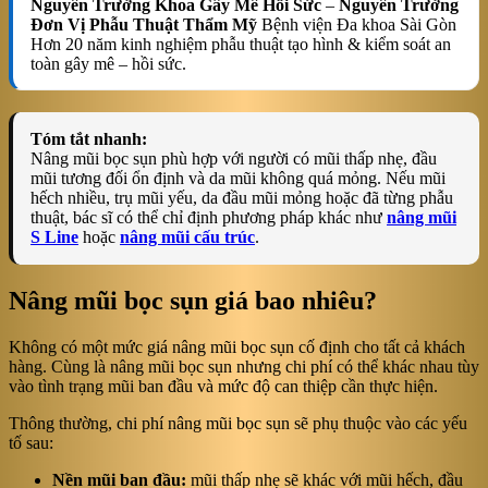
Nguyên Trưởng Khoa Gây Mê Hồi Sức
–
Nguyên Trưởng
Đơn Vị Phẫu Thuật Thẩm Mỹ
Bệnh viện Đa khoa Sài Gòn
Hơn 20 năm kinh nghiệm phẫu thuật tạo hình & kiểm soát an
toàn gây mê – hồi sức.
Tóm tắt nhanh:
Nâng mũi bọc sụn phù hợp với người có mũi thấp nhẹ, đầu
mũi tương đối ổn định và da mũi không quá mỏng. Nếu mũi
hếch nhiều, trụ mũi yếu, da đầu mũi mỏng hoặc đã từng phẫu
thuật, bác sĩ có thể chỉ định phương pháp khác như
nâng mũi
S Line
hoặc
nâng mũi cấu trúc
.
Nâng mũi bọc sụn giá bao nhiêu?
Không có một mức giá nâng mũi bọc sụn cố định cho tất cả khách
hàng. Cùng là nâng mũi bọc sụn nhưng chi phí có thể khác nhau tùy
vào tình trạng mũi ban đầu và mức độ can thiệp cần thực hiện.
Thông thường, chi phí nâng mũi bọc sụn sẽ phụ thuộc vào các yếu
tố sau:
Nền mũi ban đầu:
mũi thấp nhẹ sẽ khác với mũi hếch, đầu