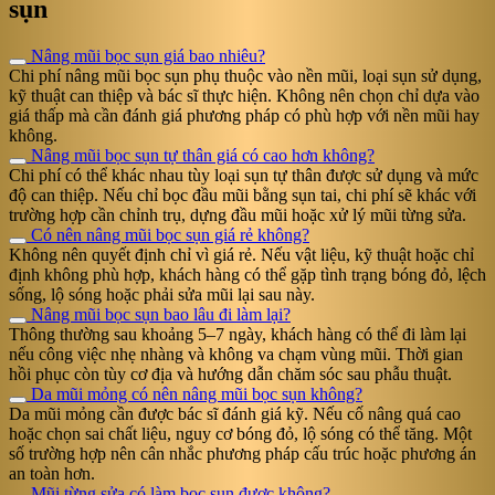
sụn
Nâng mũi bọc sụn giá bao nhiêu?
Chi phí nâng mũi bọc sụn phụ thuộc vào nền mũi, loại sụn sử dụng,
kỹ thuật can thiệp và bác sĩ thực hiện. Không nên chọn chỉ dựa vào
giá thấp mà cần đánh giá phương pháp có phù hợp với nền mũi hay
không.
Nâng mũi bọc sụn tự thân giá có cao hơn không?
Chi phí có thể khác nhau tùy loại sụn tự thân được sử dụng và mức
độ can thiệp. Nếu chỉ bọc đầu mũi bằng sụn tai, chi phí sẽ khác với
trường hợp cần chỉnh trụ, dựng đầu mũi hoặc xử lý mũi từng sửa.
Có nên nâng mũi bọc sụn giá rẻ không?
Không nên quyết định chỉ vì giá rẻ. Nếu vật liệu, kỹ thuật hoặc chỉ
định không phù hợp, khách hàng có thể gặp tình trạng bóng đỏ, lệch
sống, lộ sóng hoặc phải sửa mũi lại sau này.
Nâng mũi bọc sụn bao lâu đi làm lại?
Thông thường sau khoảng 5–7 ngày, khách hàng có thể đi làm lại
nếu công việc nhẹ nhàng và không va chạm vùng mũi. Thời gian
hồi phục còn tùy cơ địa và hướng dẫn chăm sóc sau phẫu thuật.
Da mũi mỏng có nên nâng mũi bọc sụn không?
Da mũi mỏng cần được bác sĩ đánh giá kỹ. Nếu cố nâng quá cao
hoặc chọn sai chất liệu, nguy cơ bóng đỏ, lộ sóng có thể tăng. Một
số trường hợp nên cân nhắc phương pháp cấu trúc hoặc phương án
an toàn hơn.
Mũi từng sửa có làm bọc sụn được không?