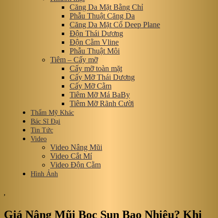
Căng Da Mặt Bằng Chỉ
Phẫu Thuật Căng Da
Căng Da Mặt Cổ Deep Plane
Độn Thái Dương
Độn Cằm Vline
Phẫu Thuật Môi
Tiêm – Cấy mỡ
Cấy mỡ toàn mặt
Cấy Mỡ Thái Dương
Cấy Mỡ Cằm
Tiêm Mỡ Má BaBy
Tiêm Mỡ Rãnh Cười
Thẩm Mỹ Khác
Bác Sĩ Đại
Tin Tức
Video
Video Nâng Mũi
Video Cắt Mí
Video Độn Cằm
Hình Ảnh
,
Giá Nâng Mũi Bọc Sụn Bao Nhiêu? Khi