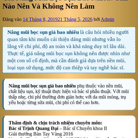
Nào Nên Và Không Nên Làm
Đăng vào
14 Tháng 8, 2019
21 Tháng 5, 2026
bởi
Admin
Nâng mũi bọc sụn giá bao nhiêu
là câu hỏi nhiều người
quan tâm khi muốn cải thiện dáng mũi nhưng vẫn lo
lắng về chi phí, độ an toàn và khả năng duy trì lâu dài.
Thực tế, giá nâng mũi bọc sụn không nên được nhìn như
một con số cố định, mà cần đánh giá dựa trên nền mũi,
loại sụn sử dụng, mức độ can thiệp và tay nghề bác sĩ.
Nâng mũi bọc sụn giá bao nhiêu
phụ thuộc vào nền mũi,
chất liệu sụn, kỹ thuật thực hiện và bác sĩ phẫu thuật. Với mũi
thấp nhẹ, chi phí thường đơn giản hơn; với da mũi mỏng, trụ
yếu hoặc từng sửa mũi, chi phí có thể cao hơn.
Thẩm định & chịu trách nhiệm chuyên môn:
Bác sĩ Trịnh Quang Đại
– Bác sĩ Chuyên khoa II
Giải thưởng Bàn Tay Vàng 2016