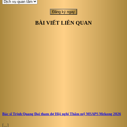
BÀI VIẾT LIÊN QUAN
Bác sĩ Trịnh Quang Đại tham dự Hội nghị Thẩm mỹ MSAPS Mekong 2026
[...]