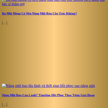
Da Mũi Mỏng Có Nên Nâng Mũi Bán Cấu Trúc Không?
[...]
Nâng Mũi Bao Lâu Lành? Timeline Hồi Phục Theo Từng Giai Đoạn
[...]