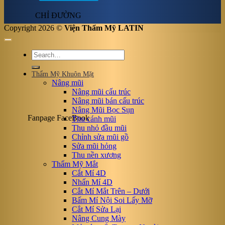
CHỈ ĐƯỜNG
Copyright 2026 ©
Viện Thẩm Mỹ LATIN
Thẩm Mỹ Khuôn Mặt
Nâng mũi
Nâng mũi cấu trúc
Nâng mũi bán cấu trúc
Nâng Mũi Bọc Sụn
Fanpage FaceBook
Thu cánh mũi
Thu nhỏ đầu mũi
Chỉnh sửa mũi gồ
Sửa mũi hỏng
Thu nền xương
Thẩm Mỹ Mắt
Cắt Mí 4D
Nhấn Mí 4D
Cắt Mí Mắt Trên – Dưới
Bấm Mí Nội Soi Lấy Mỡ
Cắt Mí Sửa Lại
Nâng Cung Mày