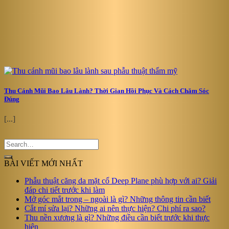
Thu Cánh Mũi Bao Lâu Lành? Thời Gian Hồi Phục Và Cách Chăm Sóc
Đúng
[...]
BÀI VIẾT MỚI NHẤT
Phẫu thuật căng da mặt cổ Deep Plane phù hợp với ai? Giải
đáp chi tiết trước khi làm
Mở góc mắt trong – ngoài là gì? Những thông tin cần biết
Cắt mí sửa lại? Những ai nên thực hiện? Chi phí ra sao?
Thu nền xương là gì? Những điều cần biết trước khi thực
hiện