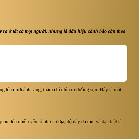
 ra ở tất cả mọi người, nhưng là dấu hiệu cảnh báo cần theo
bóng lên dưới ánh sáng, thậm chí nhìn rõ đường sụn. Đây là một
uan đến nhiều yếu tố như cơ địa, độ dày da mũi và đặc biệt là