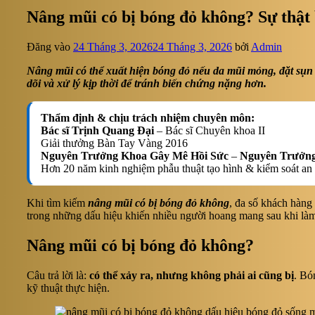
Nâng mũi có bị bóng đỏ không? Sự thật 
Đăng vào
24 Tháng 3, 2026
24 Tháng 3, 2026
bởi
Admin
Nâng mũi có thể xuất hiện bóng đỏ nếu da mũi mỏng, đặt sụn 
dõi và xử lý kịp thời để tránh biến chứng nặng hơn.
Thẩm định & chịu trách nhiệm chuyên môn:
Bác sĩ Trịnh Quang Đại
– Bác sĩ Chuyên khoa II
Giải thưởng Bàn Tay Vàng 2016
Nguyên Trưởng Khoa Gây Mê Hồi Sức
–
Nguyên Trưởn
Hơn 20 năm kinh nghiệm phẫu thuật tạo hình & kiểm soát an 
Khi tìm kiếm
nâng mũi có bị bóng đỏ không
, đa số khách hàng 
trong những dấu hiệu khiến nhiều người hoang mang sau khi làm
Nâng mũi có bị bóng đỏ không?
Câu trả lời là:
có thể xảy ra, nhưng không phải ai cũng bị
. Bó
kỹ thuật thực hiện.