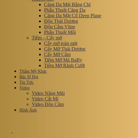
Căng Da Mặt Bằng Chỉ
Phẫu Thuật Căng Da
Căng Da Mặt Cổ Deep Plane
Độn Thái Dương
Độn Cằm Vline
Phẫu Thuật Môi
Tiêm – Cấy mỡ
Cấy mỡ toàn mặt
Cấy Mỡ Thái Dương
Cấy Mỡ Cằm
Tiêm Mỡ Má BaBy
Tiêm Mỡ Rãnh Cười
Thẩm Mỹ Khác
Bác Sĩ Đại
Tin Tức
Video
Video Nâng Mũi
Video Cắt Mí
Video Độn Cằm
Hình Ảnh
,