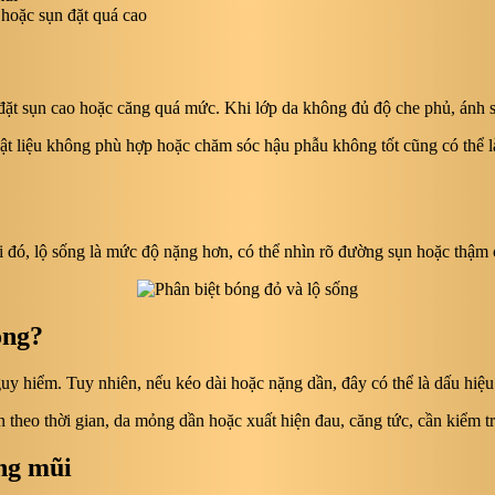
hoặc sụn đặt quá cao
ặt sụn cao hoặc căng quá mức. Khi lớp da không đủ độ che phủ, ánh s
vật liệu không phù hợp hoặc chăm sóc hậu phẫu không tốt cũng có thể 
 đó, lộ sống là mức độ nặng hơn, có thể nhìn rõ đường sụn hoặc thậm c
ông?
uy hiểm. Tuy nhiên, nếu kéo dài hoặc nặng dần, đây có thể là dấu hiệ
ên theo thời gian, da mỏng dần hoặc xuất hiện đau, căng tức, cần kiểm tra
âng mũi