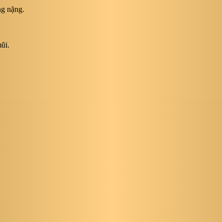
ng nặng.
ũi.