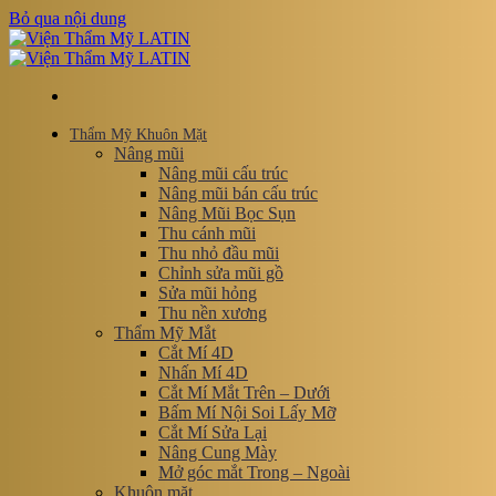
Bỏ qua nội dung
Thẩm Mỹ Khuôn Mặt
Nâng mũi
Nâng mũi cấu trúc
Nâng mũi bán cấu trúc
Nâng Mũi Bọc Sụn
Thu cánh mũi
Thu nhỏ đầu mũi
Chỉnh sửa mũi gồ
Sửa mũi hỏng
Thu nền xương
Thẩm Mỹ Mắt
Cắt Mí 4D
Nhấn Mí 4D
Cắt Mí Mắt Trên – Dưới
Bấm Mí Nội Soi Lấy Mỡ
Cắt Mí Sửa Lại
Nâng Cung Mày
Mở góc mắt Trong – Ngoài
Khuôn mặt