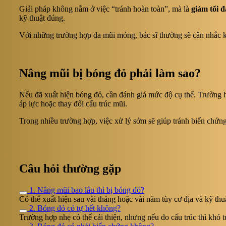
Giải pháp không nằm ở việc “tránh hoàn toàn”, mà là
giảm tối 
kỹ thuật đúng.
Với những trường hợp da mũi mỏng, bác sĩ thường sẽ cân nhắc kỹ 
Nâng mũi bị bóng đỏ phải làm sao?
Nếu đã xuất hiện bóng đỏ, cần đánh giá mức độ cụ thể. Trường h
áp lực hoặc thay đổi cấu trúc mũi.
Trong nhiều trường hợp, việc xử lý sớm sẽ giúp tránh biến chứn
Câu hỏi thường gặp
1. Nâng mũi bao lâu thì bị bóng đỏ?
Có thể xuất hiện sau vài tháng hoặc vài năm tùy cơ địa và kỹ thu
2. Bóng đỏ có tự hết không?
Trường hợp nhẹ có thể cải thiện, nhưng nếu do cấu trúc thì khó t