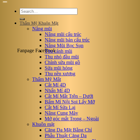
Thẩm Mỹ Khuôn Mặt
Nâng mũi
Nâng mũi cấu trúc
Nâng mũi bán cấu trúc
Nâng Mũi Bọc Sụn
Fanpage FaceBook
Thu cánh mũi
Thu nhỏ đầu mũi
Chỉnh sửa mũi gồ
Sửa mũi hỏng
Thu nền xương
Thẩm Mỹ Mắt
Cắt Mí 4D
Nhấn Mí 4D
Cắt Mí Mắt Trên – Dưới
Bấm Mí Nội Soi Lấy Mỡ
Cắt Mí Sửa Lại
Nâng Cung Mày
Mở góc mắt Trong – Ngoài
Khuôn mặt
Căng Da Mặt Bằng Chỉ
Phẫu Thuật Căng Da