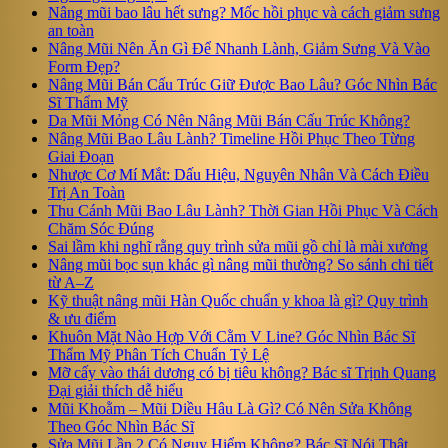
Nâng mũi bao lâu hết sưng? Mốc hồi phục và cách giảm sưng
an toàn
Nâng Mũi Nên Ăn Gì Để Nhanh Lành, Giảm Sưng Và Vào
Form Đẹp?
Nâng Mũi Bán Cấu Trúc Giữ Được Bao Lâu? Góc Nhìn Bác
Sĩ Thẩm Mỹ
Da Mũi Mỏng Có Nên Nâng Mũi Bán Cấu Trúc Không?
Nâng Mũi Bao Lâu Lành? Timeline Hồi Phục Theo Từng
Giai Đoạn
Nhược Cơ Mí Mắt: Dấu Hiệu, Nguyên Nhân Và Cách Điều
Trị An Toàn
Thu Cánh Mũi Bao Lâu Lành? Thời Gian Hồi Phục Và Cách
Chăm Sóc Đúng
Sai lầm khi nghĩ rằng quy trình sửa mũi gồ chỉ là mài xương
Nâng mũi bọc sụn khác gì nâng mũi thường? So sánh chi tiết
từ A–Z
Kỹ thuật nâng mũi Hàn Quốc chuẩn y khoa là gì? Quy trình
& ưu điểm
Khuôn Mặt Nào Hợp Với Cằm V Line? Góc Nhìn Bác Sĩ
Thẩm Mỹ Phân Tích Chuẩn Tỷ Lệ
Mỡ cấy vào thái dương có bị tiêu không? Bác sĩ Trịnh Quang
Đại giải thích dễ hiểu
Mũi Khoằm – Mũi Diều Hâu Là Gì? Có Nên Sửa Không
Theo Góc Nhìn Bác Sĩ
Sửa Mũi Lần 2 Có Nguy Hiểm Không? Bác Sĩ Nói Thật