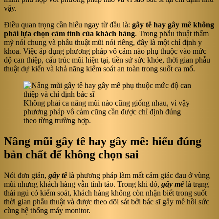
vậy.
Điều quan trọng cần hiểu ngay từ đầu là:
gây tê hay gây mê không
phải lựa chọn cảm tính của khách hàng
. Trong phẫu thuật thẩm
mỹ nói chung và phẫu thuật mũi nói riêng, đây là một chỉ định y
khoa. Việc áp dụng phương pháp vô cảm nào phụ thuộc vào mức
độ can thiệp, cấu trúc mũi hiện tại, tiền sử sức khỏe, thời gian phẫu
thuật dự kiến và khả năng kiểm soát an toàn trong suốt ca mổ.
Không phải ca nâng mũi nào cũng giống nhau, vì vậy
phương pháp vô cảm cũng cần được chỉ định đúng
theo từng trường hợp.
Nâng mũi gây tê hay gây mê: hiểu đúng
bản chất để không chọn sai
Nói đơn giản,
gây tê
là phương pháp làm mất cảm giác đau ở vùng
mũi nhưng khách hàng vẫn tỉnh táo. Trong khi đó,
gây mê
là trạng
thái ngủ có kiểm soát, khách hàng không còn nhận biết trong suốt
thời gian phẫu thuật và được theo dõi sát bởi bác sĩ gây mê hồi sức
cùng hệ thống máy monitor.