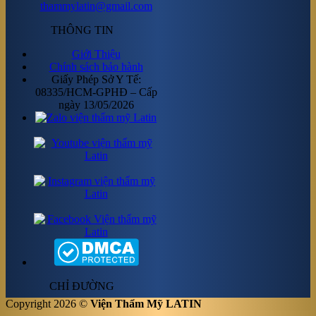
thammylatin@gmail.com
THÔNG TIN
Giới Thiệu
Chính sách bảo hành
Giấy Phép Sở Y Tế:
08335/HCM-GPHĐ – Cấp
ngày 13/05/2026
CHỈ ĐƯỜNG
Copyright 2026 ©
Viện Thẩm Mỹ LATIN