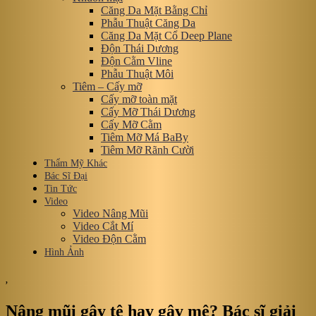
Căng Da Mặt Bằng Chỉ
Phẫu Thuật Căng Da
Căng Da Mặt Cổ Deep Plane
Độn Thái Dương
Độn Cằm Vline
Phẫu Thuật Môi
Tiêm – Cấy mỡ
Cấy mỡ toàn mặt
Cấy Mỡ Thái Dương
Cấy Mỡ Cằm
Tiêm Mỡ Má BaBy
Tiêm Mỡ Rãnh Cười
Thẩm Mỹ Khác
Bác Sĩ Đại
Tin Tức
Video
Video Nâng Mũi
Video Cắt Mí
Video Độn Cằm
Hình Ảnh
,
Nâng mũi gây tê hay gây mê? Bác sĩ giải