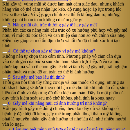
Khi gây tê, vùng mũi sẽ được làm mất cảm giác đau, nhưng khách
hàng vẫn có thể cảm nhận lực kéo, độ rung hoặc áp lực trong lúc
bác sĩ thao tác. Vì vậy, gọi chính xác thì là không đau rõ, nhưng
không phải hoàn toàn không có cảm giác gì.
3. Nâng mũi cấu trúc thường gây tê hay gây mê?
Phần lớn các ca nâng mũi cấu trúc có xu hướng phù hợp với gây mê
hơn, vì mức độ bóc tách và can thiệp sâu hơn so với chỉnh sửa nhẹ.
Điều này giúp ca mổ ổn định hơn và tối ưu độ chính xác khi tạo
hình.
4. Có thể tự chọn gây tê thay vì gây mê không?
Không nên tự chọn theo cảm tính. Phương pháp vô cảm cần dựa
vào đánh giá của bác sĩ sau khi thăm khám trực tiếp. Nếu ca mổ
phức tạp mà vẫn cố chọn gây tê chỉ vì tâm lý sợ gây mê, trải nghiệm
phẫu thuật và mức độ an toàn có thể bị ảnh hưởng.
5. Sau gây mê bao lâu thì tỉnh?
Thời gian hồi tỉnh tùy từng cơ địa và loại thuốc sử dụng, nhưng đa
số khách hàng sẽ được theo dõi hậu mê cho tới khi tỉnh táo dần, sinh
hiệu ổn định và đáp ứng đủ điều kiện an toàn. Đây là một phần của
quy trình kiểm soát sau mổ chứ không phải tỉnh là xong ngay.
6. Gây mê khi nâng mũi có ảnh hưởng trí nhớ không?
Với quy trình gây mê đúng chuẩn, theo dõi đầy đủ và không có
bệnh lý đặc biệt đi kèm, gây mê trong phẫu thuật thẩm mỹ không
phải là nguyên nhân gây ảnh hưởng trí nhớ lâu dài như nhiều người
vẫn lo ngại.
7. Làm sao biết mình phù hợp gây tê hay gây mê khi nâng mũi?