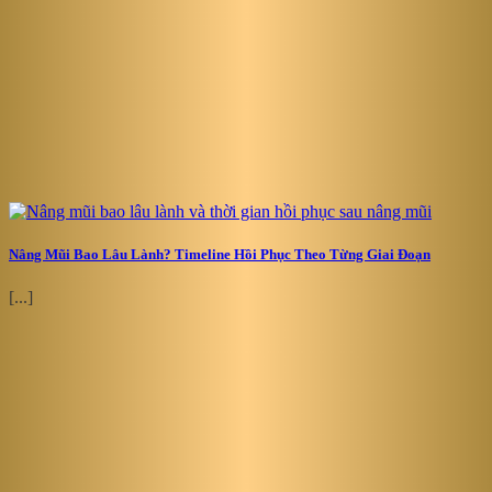
Nâng Mũi Bao Lâu Lành? Timeline Hồi Phục Theo Từng Giai Đoạn
[...]