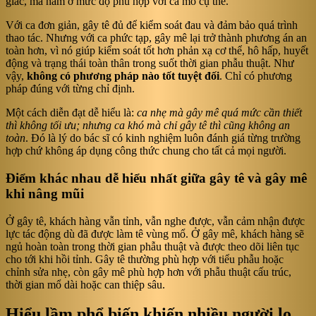
giác, mà nằm ở mức độ phù hợp với ca mổ cụ thể.
Với ca đơn giản, gây tê đủ để kiểm soát đau và đảm bảo quá trình
thao tác. Nhưng với ca phức tạp, gây mê lại trở thành phương án an
toàn hơn, vì nó giúp kiểm soát tốt hơn phản xạ cơ thể, hô hấp, huyết
động và trạng thái toàn thân trong suốt thời gian phẫu thuật. Như
vậy,
không có phương pháp nào tốt tuyệt đối
. Chỉ có phương
pháp đúng với từng chỉ định.
Một cách diễn đạt dễ hiểu là:
ca nhẹ mà gây mê quá mức cần thiết
thì không tối ưu; nhưng ca khó mà chỉ gây tê thì cũng không an
toàn
. Đó là lý do bác sĩ có kinh nghiệm luôn đánh giá từng trường
hợp chứ không áp dụng công thức chung cho tất cả mọi người.
Điểm khác nhau dễ hiểu nhất giữa gây tê và gây mê
khi nâng mũi
Ở gây tê, khách hàng vẫn tỉnh, vẫn nghe được, vẫn cảm nhận được
lực tác động dù đã được làm tê vùng mổ. Ở gây mê, khách hàng sẽ
ngủ hoàn toàn trong thời gian phẫu thuật và được theo dõi liên tục
cho tới khi hồi tỉnh. Gây tê thường phù hợp với tiểu phẫu hoặc
chỉnh sửa nhẹ, còn gây mê phù hợp hơn với phẫu thuật cấu trúc,
thời gian mổ dài hoặc can thiệp sâu.
Hiểu lầm phổ biến khiến nhiều người lo