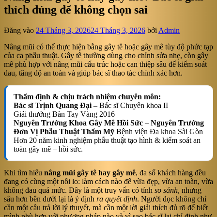
thích đúng để không chọn sai
Đăng vào
24 Tháng 3, 2026
24 Tháng 3, 2026
bởi
Admin
Nâng mũi có thể thực hiện bằng gây tê hoặc gây mê tùy độ phức tạp
của ca phẫu thuật. Gây tê thường dùng cho chỉnh sửa nhẹ, còn gây
mê phù hợp với nâng mũi cấu trúc hoặc can thiệp sâu để kiểm soát
đau, tăng độ an toàn và giúp bác sĩ thao tác chính xác hơn.
Thẩm định & chịu trách nhiệm chuyên môn:
Bác sĩ Trịnh Quang Đại
– Bác sĩ Chuyên khoa II
Giải thưởng Bàn Tay Vàng 2016
Nguyên Trưởng Khoa Gây Mê Hồi Sức
–
Nguyên Trưởng
Đơn Vị Phẫu Thuật Thẩm Mỹ
Bệnh viện Đa khoa Sài Gòn
Hơn 20 năm kinh nghiệm phẫu thuật tạo hình & kiểm soát an
toàn gây mê – hồi sức.
Khi tìm hiểu
nâng mũi gây tê hay gây mê
, đa số khách hàng đều
đang có cùng một nỗi lo: làm cách nào để vừa đẹp, vừa an toàn, vừa
không đau quá mức. Đây là một truy vấn có tính
so sánh
, nhưng
sâu hơn bên dưới lại là ý định
ra quyết định
. Người đọc không chỉ
cần một câu trả lời lý thuyết, mà cần một lời giải thích đủ rõ để biết
mình phù hợp với phương pháp nào và vì sao bác sĩ lại chỉ định như