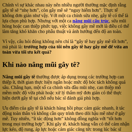
Chính vì sự khác nhau này nên nhiều người thường mặc định rằng
gây tê sẽ “nhẹ hơn”, còn gây mê sẽ “nguy hiểm hơn”. Thực tế
không đơn giản như vậy. Với một ca chỉnh sửa nhẹ, gây tê có thể là
lựa chọn phù hợp. Nhưng với một ca
nâng mũi cấu trúc
, sửa mũi
hỏng hoặc can thiệp phức tạp, việc không gây mê mới là điều có thể
làm tăng khó khăn cho phẫu thuật và ảnh hưởng đến độ an toàn.
Vì vậy, câu hỏi đúng không nên chỉ là “gây tê hay gây mê tốt hơn”,
mà phải là:
trường hợp của tôi nên gây tê hay gây mê để vừa an
toàn vừa tối ưu kết quả?
Khi nào nâng mũi gây tê?
Nâng mũi gây tê
thường được áp dụng trong các trường hợp can
thiệp ít, thời gian thực hiện ngắn hoặc mức độ bóc tách không quá
sâu. Chẳng hạn, một số ca chỉnh sửa đầu mũi nhẹ, can thiệp mô
mềm mức độ vừa phải hoặc xử lý thẩm mỹ đơn giản có thể thực
hiện dưới gây tê tại chỗ nếu bác sĩ đánh giá phù hợp.
Ưu điểm của gây tê là khách hàng hồi phục cảm giác nhanh, ít tác
động toàn thân và không cần quy trình theo dõi hậu mê như ở gây
mê. Tuy nhiên, “ít tác động hơn” không đồng nghĩa với “tốt hơn
trong mọi trường hợp”. Khi gây tê, khách hàng vẫn có thể cảm nhận
lực kéo, độ rung, áp lực hoặc cảm giác căng tức trong lúc bác sĩ