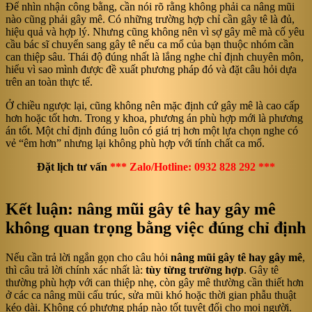
Để nhìn nhận công bằng, cần nói rõ rằng không phải ca nâng mũi
nào cũng phải gây mê. Có những trường hợp chỉ cần gây tê là đủ,
hiệu quả và hợp lý. Nhưng cũng không nên vì sợ gây mê mà cố yêu
cầu bác sĩ chuyển sang gây tê nếu ca mổ của bạn thuộc nhóm cần
can thiệp sâu. Thái độ đúng nhất là lắng nghe chỉ định chuyên môn,
hiểu vì sao mình được đề xuất phương pháp đó và đặt câu hỏi dựa
trên an toàn thực tế.
Ở chiều ngược lại, cũng không nên mặc định cứ gây mê là cao cấp
hơn hoặc tốt hơn. Trong y khoa, phương án phù hợp mới là phương
án tốt. Một chỉ định đúng luôn có giá trị hơn một lựa chọn nghe có
vẻ “êm hơn” nhưng lại không phù hợp với tính chất ca mổ.
Đặt lịch tư vấn
*** Zalo/Hotline: 0932 828 292 ***
Kết luận: nâng mũi gây tê hay gây mê
không quan trọng bằng việc đúng chỉ định
Nếu cần trả lời ngắn gọn cho câu hỏi
nâng mũi gây tê hay gây mê
,
thì câu trả lời chính xác nhất là:
tùy từng trường hợp
. Gây tê
thường phù hợp với can thiệp nhẹ, còn gây mê thường cần thiết hơn
ở các ca nâng mũi cấu trúc, sửa mũi khó hoặc thời gian phẫu thuật
kéo dài. Không có phương pháp nào tốt tuyệt đối cho mọi người.