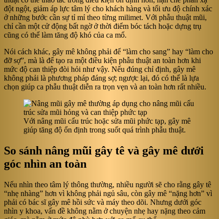
đột ngột, giảm áp lực tâm lý cho khách hàng và tối ưu độ chính xác
ở những bước cần sự tỉ mỉ theo từng milimet. Với phẫu thuật mũi,
chỉ cần một cử động bất ngờ ở thời điểm bóc tách hoặc dựng trụ
cũng có thể làm tăng độ khó của ca mổ.
Nói cách khác, gây mê không phải để “làm cho sang” hay “làm cho
đỡ sợ”, mà là để tạo ra một điều kiện phẫu thuật an toàn hơn khi
mức độ can thiệp đòi hỏi như vậy. Nếu đúng chỉ định, gây mê
không phải là phương pháp đáng sợ; ngược lại, đó có thể là lựa
chọn giúp ca phẫu thuật diễn ra trọn vẹn và an toàn hơn rất nhiều.
Với nâng mũi cấu trúc hoặc sửa mũi phức tạp, gây mê
giúp tăng độ ổn định trong suốt quá trình phẫu thuật.
So sánh nâng mũi gây tê và gây mê dưới
góc nhìn an toàn
Nếu nhìn theo tâm lý thông thường, nhiều người sẽ cho rằng gây tê
“nhẹ nhàng” hơn vì không phải ngủ sâu, còn gây mê “nặng hơn” vì
phải có bác sĩ gây mê hồi sức và máy theo dõi. Nhưng dưới góc
nhìn y khoa, vấn đề không nằm ở chuyện nhẹ hay nặng theo cảm