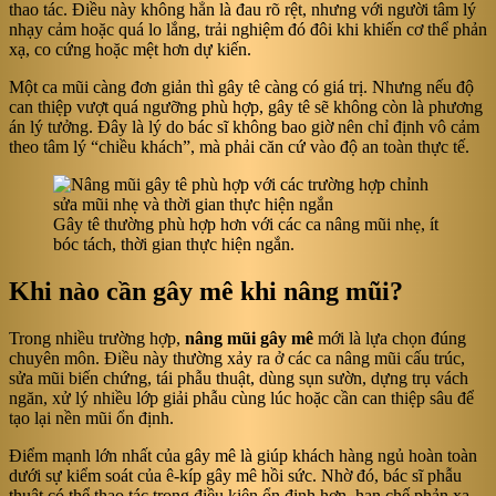
thao tác. Điều này không hẳn là đau rõ rệt, nhưng với người tâm lý
nhạy cảm hoặc quá lo lắng, trải nghiệm đó đôi khi khiến cơ thể phản
xạ, co cứng hoặc mệt hơn dự kiến.
Một ca mũi càng đơn giản thì gây tê càng có giá trị. Nhưng nếu độ
can thiệp vượt quá ngưỡng phù hợp, gây tê sẽ không còn là phương
án lý tưởng. Đây là lý do bác sĩ không bao giờ nên chỉ định vô cảm
theo tâm lý “chiều khách”, mà phải căn cứ vào độ an toàn thực tế.
Gây tê thường phù hợp hơn với các ca nâng mũi nhẹ, ít
bóc tách, thời gian thực hiện ngắn.
Khi nào cần gây mê khi nâng mũi?
Trong nhiều trường hợp,
nâng mũi gây mê
mới là lựa chọn đúng
chuyên môn. Điều này thường xảy ra ở các ca nâng mũi cấu trúc,
sửa mũi biến chứng, tái phẫu thuật, dùng sụn sườn, dựng trụ vách
ngăn, xử lý nhiều lớp giải phẫu cùng lúc hoặc cần can thiệp sâu để
tạo lại nền mũi ổn định.
Điểm mạnh lớn nhất của gây mê là giúp khách hàng ngủ hoàn toàn
dưới sự kiểm soát của ê-kíp gây mê hồi sức. Nhờ đó, bác sĩ phẫu
thuật có thể thao tác trong điều kiện ổn định hơn, hạn chế phản xạ