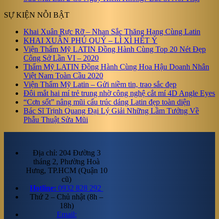
SỰ KIỆN NỖI BẬT
Khai Xuân Rực Rỡ – Nhan Sắc Thăng Hạng Cùng Latin
KHAI XUÂN PHÚ QUÝ – LÌ XÌ HẾT Ý
Viện Thẩm Mỹ LATIN Đồng Hành Cùng Top 20 Nét Đẹp
Công Sở Lần VI – 2020
Thẩm Mỹ LATIN Đồng Hành Cùng Hoa Hậu Doanh Nhân
Việt Nam Toàn Cầu 2020
Viện Thẩm Mỹ Latin – Gửi niềm tin, trao sắc đẹp
Đôi mắt hai mí trẻ trung nhờ công nghệ cắt mí 4D Angle Eyes
“Cơn sốt” nâng mũi cấu trúc dáng Latin đẹp toàn diện
Bác Sĩ Trịnh Quang Đại Lý Giải Những Lầm Tưởng Về
Phẫu Thuật Sửa Mũi
Địa chỉ: 204 Đường 3
tháng 2, Phường Hoà
Hưng, TP.HCM (Quận 10
cũ)
Hotline:
0932 828 292
Thứ 2 – Chủ nhật (8h –
18h)
Email: