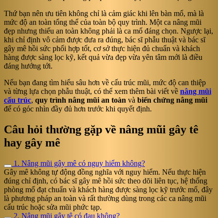
Thứ bạn nên ưu tiên không chỉ là cảm giác khi lên bàn mổ, mà là
mức độ an toàn tổng thể của toàn bộ quy trình. Một ca nâng mũi
đẹp nhưng thiếu an toàn không phải là ca mổ đáng chọn. Ngược lại,
khi chỉ định vô cảm được đưa ra đúng, bác sĩ phẫu thuật và bác sĩ
gây mê hồi sức phối hợp tốt, cơ sở thực hiện đủ chuẩn và khách
hàng được sàng lọc kỹ, kết quả vừa đẹp vừa yên tâm mới là điều
đáng hướng tới.
Nếu bạn đang tìm hiểu sâu hơn về cấu trúc mũi, mức độ can thiệp
và từng lựa chọn phẫu thuật, có thể xem thêm bài viết về
nâng mũi
cấu trúc
,
quy trình nâng mũi an toàn
và
biến chứng nâng mũi
để có góc nhìn đầy đủ hơn trước khi quyết định.
Câu hỏi thường gặp về nâng mũi gây tê
hay gây mê
1. Nâng mũi gây mê có nguy hiểm không?
Gây mê không tự động đồng nghĩa với nguy hiểm. Nếu thực hiện
đúng chỉ định, có bác sĩ gây mê hồi sức theo dõi liên tục, hệ thống
phòng mổ đạt chuẩn và khách hàng được sàng lọc kỹ trước mổ, đây
là phương pháp an toàn và rất thường dùng trong các ca nâng mũi
cấu trúc hoặc sửa mũi phức tạp.
2. Nâng mũi gây tê có đau không?