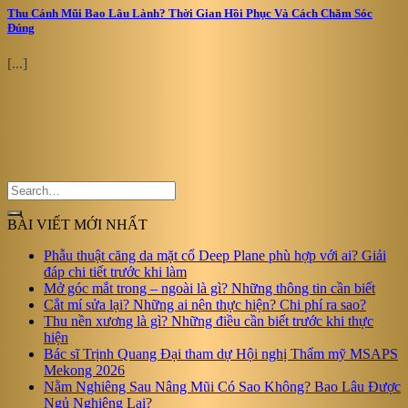
Thu Cánh Mũi Bao Lâu Lành? Thời Gian Hồi Phục Và Cách Chăm Sóc
Đúng
[...]
BÀI VIẾT MỚI NHẤT
Phẫu thuật căng da mặt cổ Deep Plane phù hợp với ai? Giải
đáp chi tiết trước khi làm
Mở góc mắt trong – ngoài là gì? Những thông tin cần biết
Cắt mí sửa lại? Những ai nên thực hiện? Chi phí ra sao?
Thu nền xương là gì? Những điều cần biết trước khi thực
hiện
Bác sĩ Trịnh Quang Đại tham dự Hội nghị Thẩm mỹ MSAPS
Mekong 2026
Nằm Nghiêng Sau Nâng Mũi Có Sao Không? Bao Lâu Được
Ngủ Nghiêng Lại?