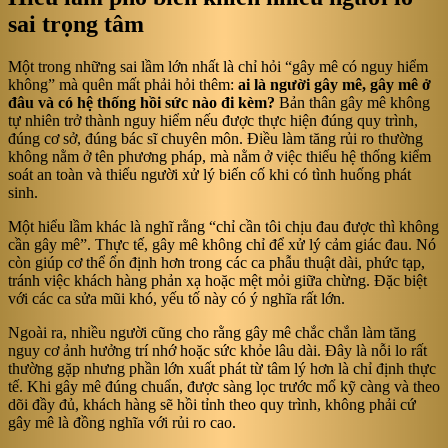
sai trọng tâm
Một trong những sai lầm lớn nhất là chỉ hỏi “gây mê có nguy hiểm
không” mà quên mất phải hỏi thêm:
ai là người gây mê, gây mê ở
đâu và có hệ thống hồi sức nào đi kèm?
Bản thân gây mê không
tự nhiên trở thành nguy hiểm nếu được thực hiện đúng quy trình,
đúng cơ sở, đúng bác sĩ chuyên môn. Điều làm tăng rủi ro thường
không nằm ở tên phương pháp, mà nằm ở việc thiếu hệ thống kiểm
soát an toàn và thiếu người xử lý biến cố khi có tình huống phát
sinh.
Một hiểu lầm khác là nghĩ rằng “chỉ cần tôi chịu đau được thì không
cần gây mê”. Thực tế, gây mê không chỉ để xử lý cảm giác đau. Nó
còn giúp cơ thể ổn định hơn trong các ca phẫu thuật dài, phức tạp,
tránh việc khách hàng phản xạ hoặc mệt mỏi giữa chừng. Đặc biệt
với các ca sửa mũi khó, yếu tố này có ý nghĩa rất lớn.
Ngoài ra, nhiều người cũng cho rằng gây mê chắc chắn làm tăng
nguy cơ ảnh hưởng trí nhớ hoặc sức khỏe lâu dài. Đây là nỗi lo rất
thường gặp nhưng phần lớn xuất phát từ tâm lý hơn là chỉ định thực
tế. Khi gây mê đúng chuẩn, được sàng lọc trước mổ kỹ càng và theo
dõi đầy đủ, khách hàng sẽ hồi tỉnh theo quy trình, không phải cứ
gây mê là đồng nghĩa với rủi ro cao.