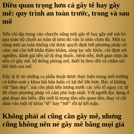
Điều quan trọng hơn cả gây tê hay gây
mê: quy trình an toàn trước, trong và sau
mổ
Nếu chỉ tập trung vào chuyện nâng mũi gây tê hay gây mê mà bỏ
qua toàn bộ chuỗi an toàn đi kèm thì vẫn là nhìn chưa đủ. Một ca
nâng mũi an toàn không chỉ được quyết định bởi phương pháp vô
cảm, mà còn bởi khâu thăm khám, sàng lọc sức khỏe, chỉ định xét
nghiệm, đánh giá tiền sử dị ứng thuốc, bệnh nền, thời gian nhịn ăn
nếu có gây mê, hệ thống phòng mổ, thiết bị theo dõi và chăm sóc
hồi tỉnh sau mổ.
Đây là lý do những ca phẫu thuật được thực hiện trong môi trường
có kiểm soát y khoa bài bản luôn có lợi thế lớn hơn. Bác sĩ không
chỉ “làm đẹp”, mà còn phải tiên lượng trước các yếu tố nguy cơ, từ
đó chọn phương pháp vô cảm phù hợp nhất. Với người đọc đang ở
giai đoạn tìm hiểu, đây mới là trọng tâm nên quan tâm, thay vì chỉ
nhìn vào một từ khóa “tê” hay “mê” rồi tự kết luận.
Không phải ai cũng cần gây mê, nhưng
cũng không nên né gây mê bằng mọi giá