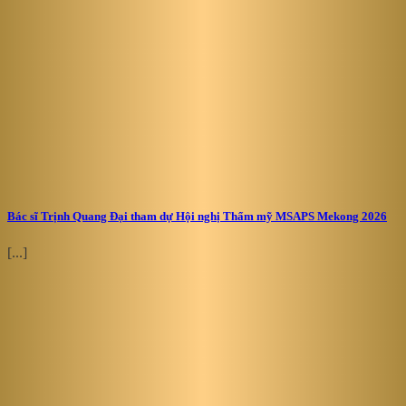
Bác sĩ Trịnh Quang Đại tham dự Hội nghị Thẩm mỹ MSAPS Mekong 2026
[...]