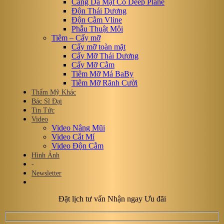
Căng Da Mặt Cổ Deep Plane
Độn Thái Dương
Độn Cằm Vline
Phẫu Thuật Môi
Tiêm – Cấy mỡ
Cấy mỡ toàn mặt
Cấy Mỡ Thái Dương
Cấy Mỡ Cằm
Tiêm Mỡ Má BaBy
Tiêm Mỡ Rãnh Cười
Thẩm Mỹ Khác
Bác Sĩ Đại
Tin Tức
Video
Video Nâng Mũi
Video Cắt Mí
Video Độn Cằm
Hình Ảnh
-
Newsletter
Đặt lịch tư vấn Nhận ngay Ưu đãi