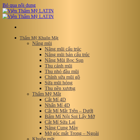
Bỏ qua nội dung
Thẩm Mỹ Khuôn Mặt
Nâng mũi
Nâng mũi cấu trúc
Nâng mũi bán cấu trúc
Nâng Mũi Bọc Sụn
Thu cánh mũi
Thu nhỏ đầu mũi
Chỉnh sửa mũi gồ
Sửa mũi hỏng
Thu nền xương
Thẩm Mỹ Mắt
Cắt Mí 4D
Nhấn Mí 4D
Cắt Mí Mắt Trên – Dưới
Bấm Mí Nội Soi Lấy Mỡ
Cắt Mí Sửa Lại
Nâng Cung Mày
Mở góc mắt Trong – Ngoài
Khuôn mặt